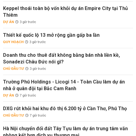
Keppel thoái toàn bộ vốn khỏi dự án Empire City tại Thủ
Thiêm
DỰ ÁN
3 giờ trước
Thiết kế quốc lộ 13 mở rộng gần gấp ba lần
QUY HOẠCH
3 giờ trước
Doanh thu cho thuê đất không bằng bán nhà liền kề,
Sonadezi Châu Đức nói gì?
CHỦ ĐẦU TƯ
3 giờ trước
Trường Phú Holdings - Licogi 14 - Toàn Cầu làm dự án
nhà ở quân đội tại Bắc Cam Ranh
DỰ ÁN
7 giờ trước
DXG rút khỏi hai khu đô thị 6.200 tỷ ở Cần Thơ, Phú Thọ
CHỦ ĐẦU TƯ
7 giờ trước
Hà Nội chuyển đổi đất Tây Tựu làm dự án trung tâm văn
phòng kết hợp dịch vụ thương mại