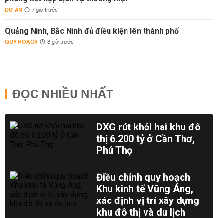
DỰ ÁN
7 giờ trước
Quảng Ninh, Bắc Ninh đủ điều kiện lên thành phố
QUY HOẠCH
8 giờ trước
ĐỌC NHIỀU NHẤT
DXG rút khỏi hai khu đô
thị 6.200 tỷ ở Cần Thơ,
Phú Thọ
Điều chỉnh quy hoạch
Khu kinh tế Vũng Áng,
xác định vị trí xây dựng
khu đô thị và du lịch