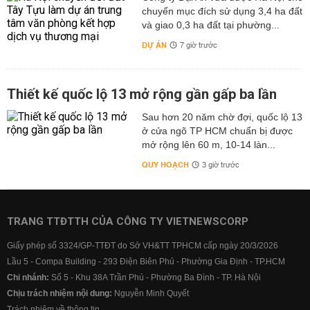
chuyển mục đích sử dụng 3,4 ha đất
và giao 0,3 ha đất tại phường...
DỰ ÁN
7 giờ trước
Thiết kế quốc lộ 13 mở rộng gần gấp ba lần
Sau hơn 20 năm chờ đợi, quốc lộ 13
ở cửa ngõ TP HCM chuẩn bị được
mở rộng lên 60 m, 10-14 làn...
QUY HOẠCH
3 giờ trước
TRANG TTĐTTH CỦA CÔNG TY VIETNEWSCORP
Giấy phép số 3324/GP-TTĐT do Sở VH&TT TPHCM cấp ngày 20/3/2026
Lầu 5 - Compa Building - 293 Điện Biên Phủ - Phường Gia Định - TP.HCM
Chi nhánh:
Số 5 - Khu 38A Trần Phú - Phường Ba Đình - TP. Hà Nội
Chịu trách nhiệm nội dung:
Nguyễn Minh Quyết
Trách nhiệm về thông tin