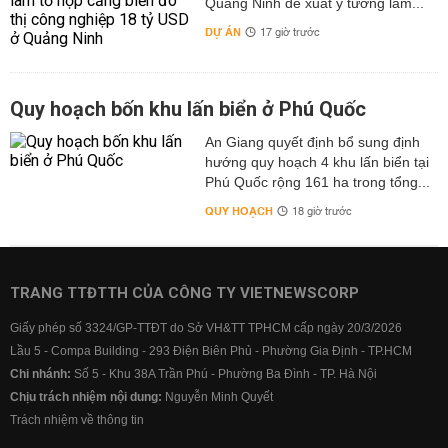
Quảng Ninh đề xuất ý tưởng làm...
DỰ ÁN
17 giờ trước
Quy hoạch bốn khu lấn biển ở Phú Quốc
An Giang quyết định bổ sung định
hướng quy hoạch 4 khu lấn biển tại
Phú Quốc rộng 161 ha trong tổng...
QUY HOẠCH
18 giờ trước
TRANG TTĐTTH CỦA CÔNG TY VIETNEWSCORP
Giấy phép số 3324/GP-TTĐT do Sở VH&TT TPHCM cấp ngày 20/3/2026
Lầu 5 - Compa Building - 293 Điện Biên Phủ - Phường Gia Định - TP.HCM
Chi nhánh:
Số 5 - Khu 38A Trần Phú - Phường Ba Đình - TP. Hà Nội
Chịu trách nhiệm nội dung:
Nguyễn Minh Quyết
Trách nhiệm về thông tin