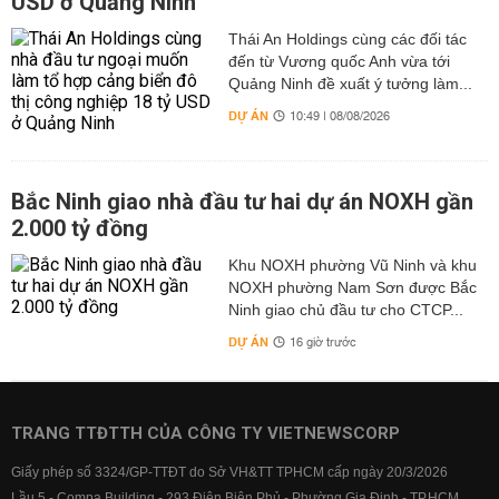
USD ở Quảng Ninh
Thái An Holdings cùng các đối tác
đến từ Vương quốc Anh vừa tới
Quảng Ninh đề xuất ý tưởng làm...
DỰ ÁN
10:49 | 08/08/2026
Bắc Ninh giao nhà đầu tư hai dự án NOXH gần
2.000 tỷ đồng
Khu NOXH phường Vũ Ninh và khu
NOXH phường Nam Sơn được Bắc
Ninh giao chủ đầu tư cho CTCP...
DỰ ÁN
16 giờ trước
TRANG TTĐTTH CỦA CÔNG TY VIETNEWSCORP
Giấy phép số 3324/GP-TTĐT do Sở VH&TT TPHCM cấp ngày 20/3/2026
Lầu 5 - Compa Building - 293 Điện Biên Phủ - Phường Gia Định - TP.HCM