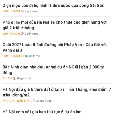
Diện mạo cầu đi bộ hình lá dừa nước qua sông Sài Gòn
QUY HOẠCH
2 giờ trước
Phố đi bộ mới của Hà Nội sẽ cho thuê các gian hàng với
giá 2 triệu/tháng
QUY HOẠCH
2 giờ trước
Cuối 2027 hoàn thành đường nối Pháp Vân - Cầu Giẽ với
Vành đai 3
QUY HOẠCH
16 giờ trước
Bắc Ninh giao nhà đầu tư hai dự án NOXH gần 2.000 tỷ
đồng
DỰ ÁN
16 giờ trước
Hà Nội đấu giá 6 thửa đất ở tại xã Tiến Thắng, khởi điểm 7
triệu đồng/m2
ĐẤU GIÁ - ĐẤU THẦU
20 giờ trước
Hà Nội xem xét gia hạn thủ tục 6 dự án lớn