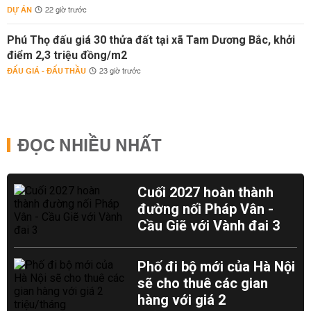
DỰ ÁN
22 giờ trước
Phú Thọ đấu giá 30 thửa đất tại xã Tam Dương Bắc, khởi
điểm 2,3 triệu đồng/m2
ĐẤU GIÁ - ĐẤU THẦU
23 giờ trước
ĐỌC NHIỀU NHẤT
Cuối 2027 hoàn thành
đường nối Pháp Vân -
Cầu Giẽ với Vành đai 3
Phố đi bộ mới của Hà Nội
sẽ cho thuê các gian
hàng với giá 2