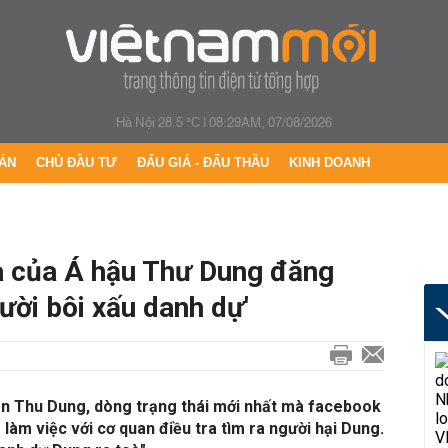
Hà Nội 28.5 °C
|
08:29AM, 07/08/2026
ÁN
CHỦ ĐẦU TƯ
ĐẤU GIÁ - ĐẤU THẦU
KINH DOANH
à của Á hậu Thư Dung đăng
ười bôi xấu danh dự'
n Thu Dung, dòng trạng thái mới nhất mà facebook
làm việc với cơ quan điều tra tìm ra người hại Dung.