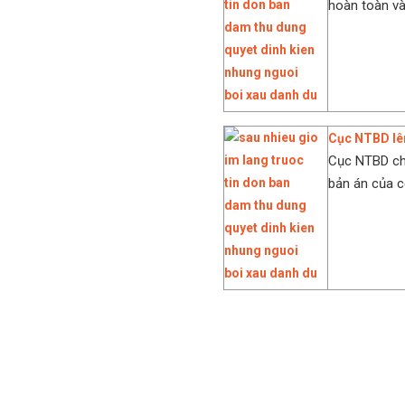
hoàn toàn và
Cục NTBD lên
Cục NTBD cho
bản án của c