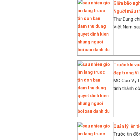
Giữa bão ngh
Người mẫu th
Thư Dung chí
Việt Nam sau
Trước khi vư
đẹp trong Vì
MC Cao Vy từ
tình thành c
Quản lý lên 
Trước tin đồ