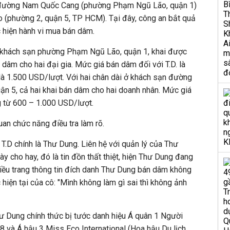
n đường Nam Quốc Cang (phường Phạm Ngũ Lão, quận 1)
 (phường 2, quận 5, TP HCM). Tại đây, công an bắt quả
 hiện hành vi mua bán dâm.
. ở khách sạn phường Phạm Ngũ Lão, quận 1, khai được
 dâm cho hai đại gia. Mức giá bán dâm đối với T.D. là
 là 1.500 USD/lượt. Với hai chân dài ở khách sạn đường
n 5, cả hai khai bán dâm cho hai doanh nhân. Mức giá
 từ 600 – 1.000 USD/lượt.
an chức năng điều tra làm rõ.
 T.D chính là Thư Dung. Liên hệ với quản lý của Thư
y cho hay, đó là tin đồn thất thiệt, hiện Thư Dung đang
hiều trang thông tin đích danh Thư Dung bán dâm không
hiện tại của cô: "Mình không làm gì sai thì không ảnh
ư Dung chính thức bị tước danh hiệu Á quân 1 Người
 và Á hậu 3 Miss Eco International (Hoa hậu Du lịch