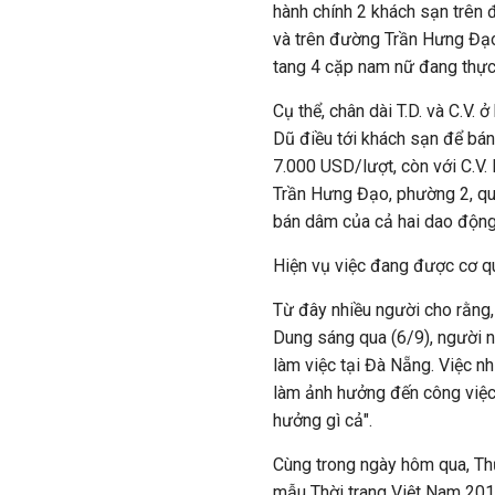
hành chính 2 khách sạn trê
và trên đường Trần Hưng Đạo
tang 4 cặp nam nữ đang thực
Cụ thể, chân dài T.D. và C.V
Dũ điều tới khách sạn để bán
7.000 USD/lượt, còn với C.V.
Trần Hưng Đạo, phường 2, quậ
bán dâm của cả hai dao động
Hiện vụ việc đang được cơ qu
Từ đây nhiều người cho rằng,
Dung sáng qua (6/9), người nà
làm việc tại Đà Nẵng. Việc n
làm ảnh hưởng đến công việc 
hưởng gì cả".
Cùng trong ngày hôm qua, Th
mẫu Thời trang Việt Nam 2018