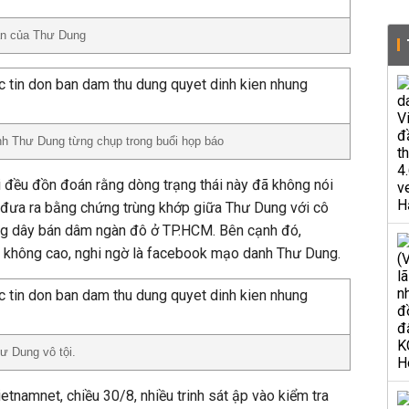
hân của Thư Dung
nh Thư Dung từng chụp trong buổi họp báo
i đều đồn đoán rằng dòng trạng thái này đã không nói
i đưa ra bằng chứng trùng khớp giữa Thư Dung với cô
ờng dây bán dâm ngàn đô ở TP.HCM. Bên cạnh đó,
 không cao, nghi ngờ là facebook mạo danh Thư Dung.
ư Dung vô tội.
ietnamnet, chiều 30/8, nhiều trinh sát ập vào kiểm tra