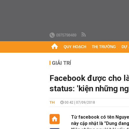
0975798489
QUY HOẠCH
THỊ TRƯỜNG
DỰ 
GIẢI TRÍ
Facebook được cho l
status: 'kiện những ng
TH
00:42 | 07/09/2018
Từ facebook có tên Nguye
này cập nhật là "Dung đang 