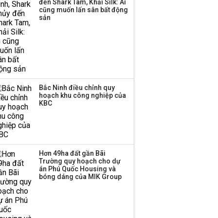
đến Shark Tam, Khải Silk: Ai
cũng muốn lấn sân bất động
Thành viên HĐQT
sản
VPBankS xin từ nhiệm
Bắc Ninh điều chỉnh quy
hoạch khu công nghiệp của
KBC
Hơn 49ha đất gần Bãi
Trường quy hoạch cho dự
án Phú Quốc Housing và
bóng dáng của MIK Group