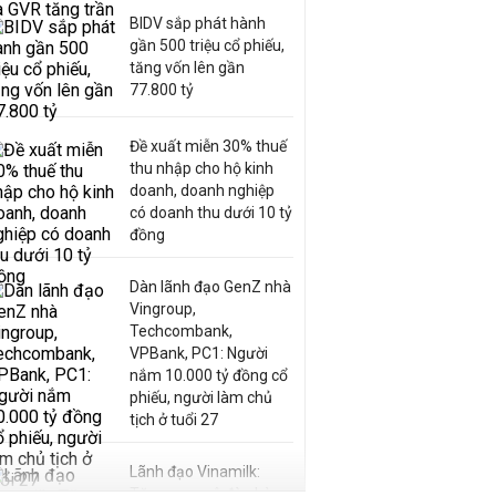
BIDV sắp phát hành
gần 500 triệu cổ phiếu,
tăng vốn lên gần
77.800 tỷ
Đề xuất miễn 30% thuế
thu nhập cho hộ kinh
doanh, doanh nghiệp
có doanh thu dưới 10 tỷ
đồng
Dàn lãnh đạo GenZ nhà
Vingroup,
Techcombank,
VPBank, PC1: Người
nắm 10.000 tỷ đồng cổ
phiếu, người làm chủ
tịch ở tuổi 27
Lãnh đạo Vinamilk:
Tăng quy mô đàn bò