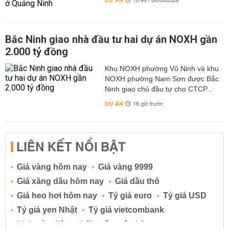
DỰ ÁN
10:49 | 08/08/2026
Bắc Ninh giao nhà đầu tư hai dự án NOXH gần
2.000 tỷ đồng
Khu NOXH phường Vũ Ninh và khu
NOXH phường Nam Sơn được Bắc
Ninh giao chủ đầu tư cho CTCP...
DỰ ÁN
18 giờ trước
LIÊN KẾT NỔI BẬT
Giá vàng hôm nay
Giá vàng 9999
Giá xăng dầu hôm nay
Giá dầu thô
Giá heo hơi hôm nay
Tỷ giá euro
Tỷ giá USD
Tỷ giá yen Nhật
Tỷ giá vietcombank
Lịch cúp điện
Lãi suất ngân hàng