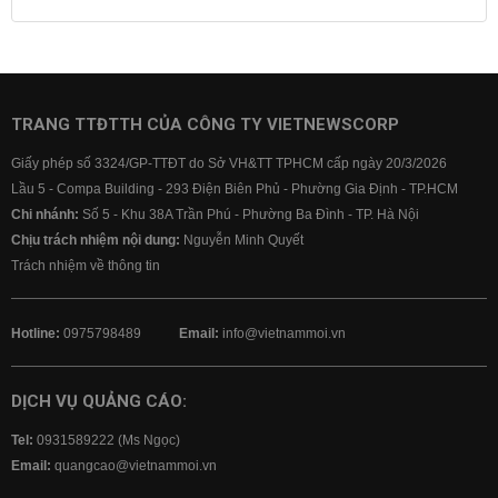
Lãi suất tiết kiệm
Lãi suất tiền gửi
Lãi suất ngân hàng Agribank
Lãi suất ngân hàng Sacombank
Lãi suất ngân hàng BIDV
TRANG TTĐTTH CỦA CÔNG TY VIETNEWSCORP
Lãi suất ngân hàng Vietinbank
Giấy phép số 3324/GP-TTĐT do Sở VH&TT TPHCM cấp ngày 20/3/2026
Lãi suất ngân hàng Vietcombank
Lầu 5 - Compa Building - 293 Điện Biên Phủ - Phường Gia Định - TP.HCM
Chi nhánh:
Số 5 - Khu 38A Trần Phú - Phường Ba Đình - TP. Hà Nội
Chịu trách nhiệm nội dung:
Nguyễn Minh Quyết
Trách nhiệm về thông tin
Hotline:
0975798489
Email:
info@vietnammoi.vn
DỊCH VỤ QUẢNG CÁO:
Tel:
0931589222 (Ms Ngọc)
Email:
quangcao@vietnammoi.vn