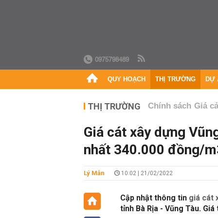
0975798489
QUY HOẠCH
THỊ TRƯỜNG
DỰ 
THỊ TRƯỜNG
Chính sách
Giá c
Giá cát xây dựng Vũng
nhất 340.000 đồng/m
Lý Mẫn
10:02 | 21/02/2022
Cập nhật thông tin
giá cát
tỉnh Bà Rịa - Vũng Tàu. Gi