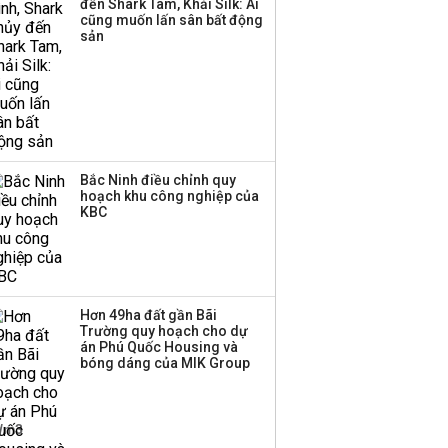
đến Shark Tam, Khải Silk: Ai
cũng muốn lấn sân bất động
Thị trường thường
sản
‘phất lên’ trong tháng 8,
nhóm ngành nào có
tiềm năng dẫn sóng?
Bắc Ninh điều chỉnh quy
hoạch khu công nghiệp của
KBC
Hơn 49ha đất gần Bãi
Trường quy hoạch cho dự
án Phú Quốc Housing và
bóng dáng của MIK Group