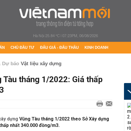
Hà Nội 25.84 °C
|
07:23PM, 06/08/2026
ÁN
CHỦ ĐẦU TƯ
ĐẤU GIÁ - ĐẤU THẦU
KINH DOANH
ả
Dự báo
Vật liệu xây dựng
 Tàu tháng 1/2022: Giá thấp
3
 xây dựng
Vũng Tàu tháng 1/2022 theo Sở Xây dựng
á thấp nhất 340.000 đồng/m3.