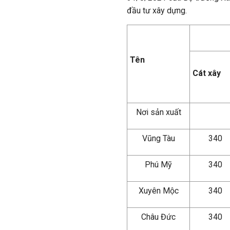
đầu tư xây dựng.
Tên
Cát xây
Nơi sản xuất
Vũng Tàu
340
Phú Mỹ
340
Xuyên Mộc
340
Châu Đức
340