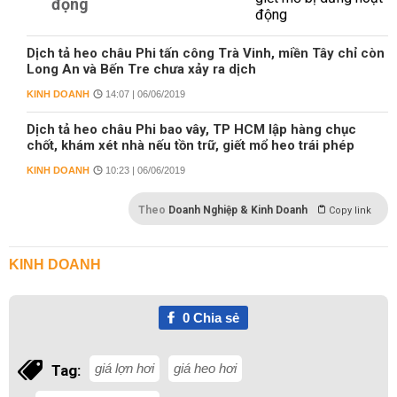
động
Dịch tả heo châu Phi tấn công Trà Vinh, miền Tây chỉ còn
Long An và Bến Tre chưa xảy ra dịch
KINH DOANH
14:07 | 06/06/2019
Dịch tả heo châu Phi bao vây, TP HCM lập hàng chục
chốt, khám xét nhà nếu tồn trữ, giết mổ heo trái phép
KINH DOANH
10:23 | 06/06/2019
Theo
Doanh Nghiệp & Kinh Doanh
Copy link
KINH DOANH
0
Chia sẻ
giá lợn hơi
giá heo hơi
Tag: