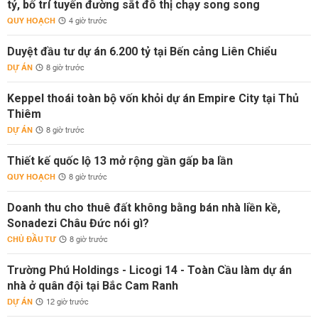
tỷ, bố trí tuyến đường sắt đô thị chạy song song
QUY HOẠCH
4 giờ trước
Duyệt đầu tư dự án 6.200 tỷ tại Bến cảng Liên Chiểu
DỰ ÁN
8 giờ trước
Keppel thoái toàn bộ vốn khỏi dự án Empire City tại Thủ
Thiêm
DỰ ÁN
8 giờ trước
Thiết kế quốc lộ 13 mở rộng gần gấp ba lần
QUY HOẠCH
8 giờ trước
Doanh thu cho thuê đất không bằng bán nhà liền kề,
Sonadezi Châu Đức nói gì?
CHỦ ĐẦU TƯ
8 giờ trước
Trường Phú Holdings - Licogi 14 - Toàn Cầu làm dự án
nhà ở quân đội tại Bắc Cam Ranh
DỰ ÁN
12 giờ trước