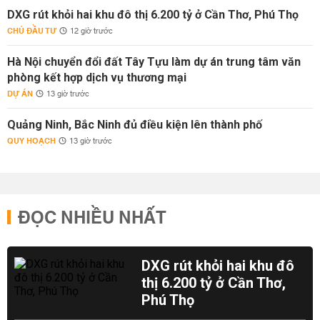
DXG rút khỏi hai khu đô thị 6.200 tỷ ở Cần Thơ, Phú Thọ
CHỦ ĐẦU TƯ
12 giờ trước
Hà Nội chuyển đổi đất Tây Tựu làm dự án trung tâm văn
phòng kết hợp dịch vụ thương mại
DỰ ÁN
13 giờ trước
Quảng Ninh, Bắc Ninh đủ điều kiện lên thành phố
QUY HOẠCH
13 giờ trước
ĐỌC NHIỀU NHẤT
DXG rút khỏi hai khu đô
thị 6.200 tỷ ở Cần Thơ,
Phú Thọ