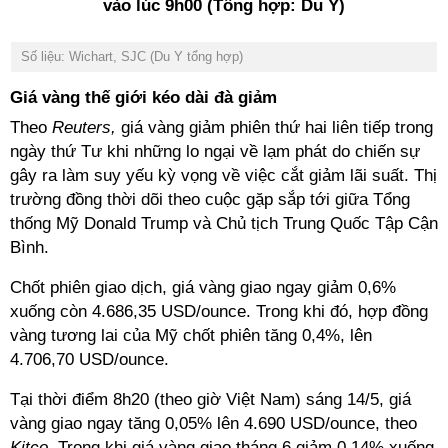
vào lúc 9h00 (Tổng hợp: Du Y)
Số liệu: Wichart, SJC (Du Y tổng hợp)
Giá vàng thế giới kéo dài đà giảm
Theo
Reuters,
giá vàng giảm phiên thứ hai liên tiếp trong
ngày thứ Tư khi những lo ngại về lạm phát do chiến sự
gây ra làm suy yếu kỳ vọng về việc cắt giảm lãi suất. Thị
trường đồng thời dõi theo cuộc gặp sắp tới giữa Tổng
thống Mỹ Donald Trump và Chủ tịch Trung Quốc Tập Cận
Bình.
Chốt phiên giao dịch, giá vàng giao ngay giảm 0,6%
xuống còn 4.686,35 USD/ounce. Trong khi đó, hợp đồng
vàng tương lai của Mỹ chốt phiên tăng 0,4%, lên
4.706,70 USD/ounce.
Tại thời điểm 8h20 (theo giờ Việt Nam) sáng 14/5, giá
vàng giao ngay tăng 0,05% lên 4.690 USD/ounce, theo
Kitco.
Trong khi giá vàng giao tháng 6 giảm 0,14% xuống