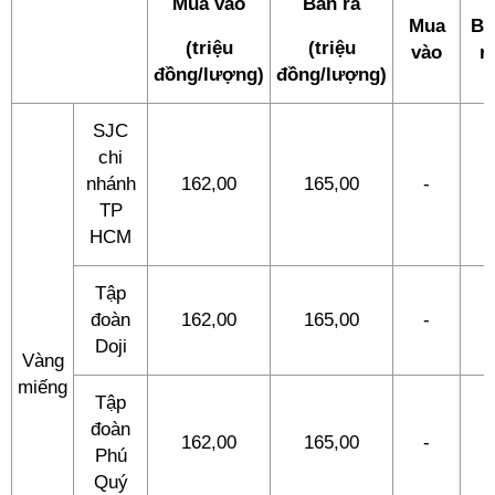
Mua vào
Bán ra
Mua
Bá
(triệu
(triệu
vào
r
đồng/lượng)
đồng/lượng)
SJC
chi
nhánh
162,00
165,00
-
-
TP
HCM
Tập
đoàn
162,00
165,00
-
-
Doji
Vàng
miếng
Tập
đoàn
162,00
165,00
-
-
Phú
Quý