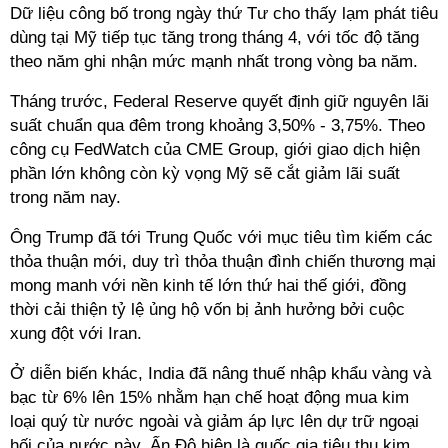
Dữ liệu công bố trong ngày thứ Tư cho thấy lạm phát tiêu
dùng tại Mỹ tiếp tục tăng trong tháng 4, với tốc độ tăng
theo năm ghi nhận mức mạnh nhất trong vòng ba năm.
Tháng trước, Federal Reserve quyết định giữ nguyên lãi
suất chuẩn qua đêm trong khoảng 3,50% - 3,75%. Theo
công cụ FedWatch của CME Group, giới giao dịch hiện
phần lớn không còn kỳ vọng Mỹ sẽ cắt giảm lãi suất
trong năm nay.
Ông Trump đã tới Trung Quốc với mục tiêu tìm kiếm các
thỏa thuận mới, duy trì thỏa thuận đình chiến thương mại
mong manh với nền kinh tế lớn thứ hai thế giới, đồng
thời cải thiện tỷ lệ ủng hộ vốn bị ảnh hưởng bởi cuộc
xung đột với Iran.
Ở diễn biến khác, India đã nâng thuế nhập khẩu vàng và
bạc từ 6% lên 15% nhằm hạn chế hoạt động mua kim
loại quý từ nước ngoài và giảm áp lực lên dự trữ ngoại
hối của nước này. Ấn Độ hiện là quốc gia tiêu thụ kim