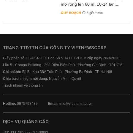
mở rộng lên 60 m, 10-14 làn...
QUY HOẠCH
6 giờ trước
TRANG TTĐTTH CỦA CÔNG TY VIETNEWSCORP
Giấy phép số 3324/GP-TTĐT do Sở VH&TT TPHCM cấp ngày 20/3/2026
Lầu 5 - Compa Building - 293 Điện Biên Phủ - Phường Gia Định - TP.HCM
Chi nhánh:
Số 5 - Khu 38A Trần Phú - Phường Ba Đình - TP. Hà Nội
Chịu trách nhiệm nội dung:
Nguyễn Minh Quyết
Trách nhiệm về thông tin
Hotline:
0975798489
Email:
info@vietnammoi.vn
DỊCH VỤ QUẢNG CÁO:
Tel:
0931589222 (Ms Ngọc)