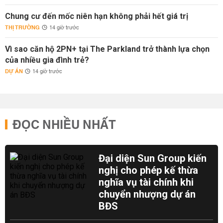
Chung cư đến mốc niên hạn không phải hết giá trị
THỊ TRƯỜNG
14 giờ trước
Vì sao căn hộ 2PN+ tại The Parkland trở thành lựa chọn
của nhiều gia đình trẻ?
DỰ ÁN
14 giờ trước
ĐỌC NHIỀU NHẤT
Đại diện Sun Group kiến
nghị cho phép kế thừa
nghĩa vụ tài chính khi
chuyển nhượng dự án
BĐS