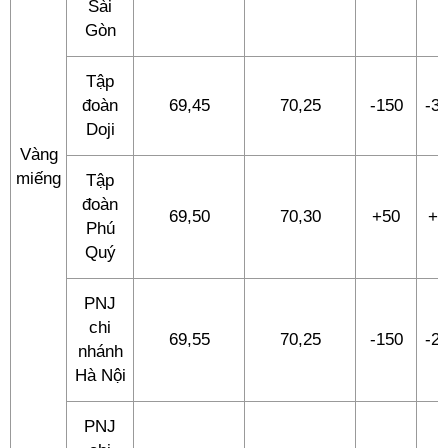
Sài
Gòn
Tập
đoàn
69,45
70,25
-150
-3
Doji
Vàng
miếng
Tập
đoàn
69,50
70,30
+50
+5
Phú
Quý
PNJ
chi
69,55
70,25
-150
-2
nhánh
Hà Nội
PNJ