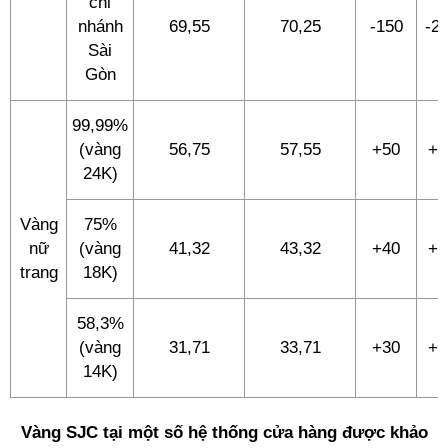
chi
nhánh
69,55
70,25
-150
-2
Sài
Gòn
99,99%
(vàng
56,75
57,55
+50
+5
24K)
Vàng
75%
nữ
(vàng
41,32
43,32
+40
+4
trang
18K)
58,3%
(vàng
31,71
33,71
+30
+3
14K)
Vàng SJC tại một số hệ thống cửa hàng được khảo