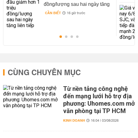
đồng/lượng sau hai ngày tăng
liên tiếp
CẦN BIẾT
16 giờ trước
CÙNG CHUYÊN MỤC
Từ nền tảng công nghệ
đến mạng lưới hỗ trợ địa
phương: Uhomes.com mở
văn phòng tại TP HCM
KINH DOANH
16:04 | 03/08/2026