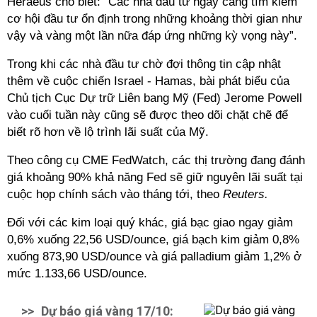
Heraeus cho biết: “Các nhà đầu tư ngày càng tìm kiếm
cơ hội đầu tư ổn định trong những khoảng thời gian như
vậy và vàng một lần nữa đáp ứng những kỳ vọng này”.
Trong khi các nhà đầu tư chờ đợi thông tin cập nhật
thêm về cuộc chiến Israel - Hamas, bài phát biểu của
Chủ tịch Cục Dự trữ Liên bang Mỹ (Fed) Jerome Powell
vào cuối tuần này cũng sẽ được theo dõi chặt chẽ để
biết rõ hơn về lộ trình lãi suất của Mỹ.
Theo công cụ CME FedWatch, các thị trường đang đánh
giá khoảng 90% khả năng Fed sẽ giữ nguyên lãi suất tại
cuộc họp chính sách vào tháng tới, theo
Reuters.
Đối với các kim loại quý khác, giá bạc giao ngay giảm
0,6% xuống 22,56 USD/ounce, giá bạch kim giảm 0,8%
xuống 873,90 USD/ounce và giá palladium giảm 1,2% ở
mức 1.133,66 USD/ounce.
>>
Dự báo giá vàng 17/10: