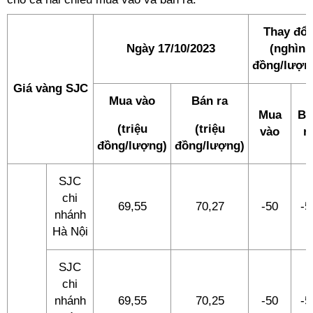
Thay đổi
Ngày 17/10/2023
(nghìn
đồng/lượn
Giá vàng SJC
Mua vào
Bán ra
Mua
Bá
(triệu
(triệu
vào
r
đồng/lượng)
đồng/lượng)
SJC
chi
69,55
70,27
-50
-5
nhánh
Hà Nội
SJC
chi
nhánh
69,55
70,25
-50
-5