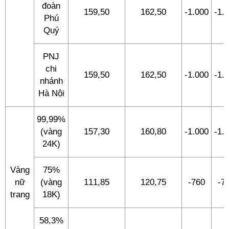
đoàn
159,50
162,50
-1.000
-1.
Phú
Quý
PNJ
chi
159,50
162,50
-1.000
-1.
nhánh
Hà Nội
99,99%
(vàng
157,30
160,80
-1.000
-1.
24K)
Vàng
75%
nữ
(vàng
111,85
120,75
-760
-7
trang
18K)
58,3%