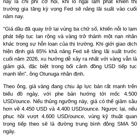
nay là chi phí cơ hội, khi lo ngại lạm phát khiến thị
trường gia tăng kỳ vọng Fed sẽ nâng lãi suất vào cuối
năm nay.
“Giá dầu đã quay trở lại vùng ba chữ số, khiến nỗi lo lạm
phát tiếp tục lan rộng và vàng trở thành một nạn nhân
khác trong sự hỗn loạn của thị trường. Khi giới giao dịch
hiện định giá 65% khả năng Fed sẽ tăng lãi suất trước
cuối năm 2026, xu hướng dễ xảy ra nhất với vàng vẫn là
giảm giá, đặc biệt trong bối cảnh đồng USD tiếp tục
mạnh lên”, ông Otunuga nhận định.
Theo ông, giá vàng đang chịu áp lực bán rất mạnh trên
biểu đồ ngày, với phe bán hướng tới mốc 4.500
USD/ounce. Nếu thủng ngưỡng này, giá có thể giảm sâu
hơn về 4.450 USD và 4.400 USD/ounce. Ngược lại, nếu
phục hồi vượt 4.600 USD/ounce, vùng kỹ thuật quan
trọng tiếp theo sẽ là đường trung bình động SMA 50
ngày.