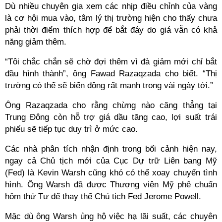
Dù nhiều chuyên gia xem các nhịp điều chỉnh của vàng
là cơ hội mua vào, tâm lý thị trường hiện cho thấy chưa
phải thời điểm thích hợp để bắt đáy do giá vẫn có khả
năng giảm thêm.
“Tôi chắc chắn sẽ chờ đợi thêm vì đà giảm mới chỉ bắt
đầu hình thành”, ông Fawad Razaqzada cho biết. “Thị
trường có thể sẽ biến động rất mạnh trong vài ngày tới.”
Ông Razaqzada cho rằng chừng nào căng thẳng tại
Trung Đông còn hỗ trợ giá dầu tăng cao, lợi suất trái
phiếu sẽ tiếp tục duy trì ở mức cao.
Các nhà phân tích nhận định trong bối cảnh hiện nay,
ngay cả Chủ tịch mới của Cục Dự trữ Liên bang Mỹ
(Fed) là Kevin Warsh cũng khó có thể xoay chuyển tình
hình. Ông Warsh đã được Thượng viện Mỹ phê chuẩn
hôm thứ Tư để thay thế Chủ tịch Fed Jerome Powell.
Mặc dù ông Warsh ủng hộ việc hạ lãi suất, các chuyên