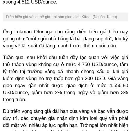
xuống 4.512 USD/ounce.
Diễn biến giá vàng thế giới tại sàn giao dịch Kitco. (Nguồn: Kitco).
Ông Lukman Otunuga cho rằng diễn biến giá hiện nay
giống như “một ngôi nhà bằng lá bài đang sụp đổ”, khi kỳ
vọng về lãi suất đã tăng mạnh trước thềm cuối tuần.
Tuần qua, sau khởi đầu tuần đầy lạc quan với việc giá
thử thách vùng kháng cự ở mức 4.750 USD/ounce, tâm
lý trên thị trường vàng đã nhanh chóng xấu đi khi giá
kiểm định vùng hỗ trợ thấp hơn gần 200 USD. Giá vàng
giao ngay gần nhất được giao dịch ở mức 4.556,80
USD/ounce, giảm hơn 2% trong ngày và giảm hơn 3%
trong tuần.
Dù triển vọng tăng giá dài hạn của vàng và bạc vẫn được
duy trì, các chuyên gia nhận định kim loại quý vẫn phải
đối mặt với nhiều áp lực ngắn hạn. Trở ngại lớn nhất hiện