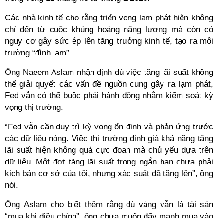
Các nhà kinh tế cho rằng triển vọng lạm phát hiện không
chỉ đến từ cuộc khủng hoảng năng lượng mà còn có
nguy cơ gây sức ép lên tăng trưởng kinh tế, tạo ra môi
trường “đình lạm”.
Ông Naeem Aslam nhận định dù việc tăng lãi suất không
thể giải quyết các vấn đề nguồn cung gây ra lạm phát,
Fed vẫn có thể buộc phải hành động nhằm kiểm soát kỳ
vọng thị trường.
“Fed vẫn cần duy trì kỳ vọng ổn định và phản ứng trước
các dữ liệu nóng. Việc thị trường định giá khả năng tăng
lãi suất hiện không quá cực đoan mà chủ yếu dựa trên
dữ liệu. Một đợt tăng lãi suất trong ngắn hạn chưa phải
kịch bản cơ sở của tôi, nhưng xác suất đã tăng lên”, ông
nói.
Ông Aslam cho biết thêm rằng dù vàng vẫn là tài sản
“mua khi điều chỉnh”, ông chưa muốn đẩy mạnh mua vào