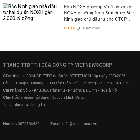
Khu NOXH phường Vũ Ninh và khu
NOXH phường Nam Sơn được Bắc
Ninh giao chủ đầu tư cho CTCP...
DỰ ÁN
16 giờ trước
TRANG TTĐTTH CỦA CÔNG TY VIETNEWSCORP
Giấy phép số 3324/GP-TTĐT do Sở VH&TT TPHCM cấp ngày 20/3/2026
Lầu 5 - Compa Building - 293 Điện Biên Phủ - Phường Gia Định - TP.HCM
Chi nhánh:
Số 5 - Khu 38A Trần Phú - Phường Ba Đình - TP. Hà Nội
Chịu trách nhiệm nội dung:
Nguyễn Minh Quyết
Trách nhiệm về thông tin
Hotline:
0975798489
Email:
info@vietnammoi.vn