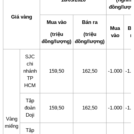
đồng/lượn
Giá vàng
Mua vào
Bán ra
Mua
Bá
(triệu
(triệu
vào
r
đồng/lượng)
đồng/lượng)
SJC
chi
nhánh
159,50
162,50
-1.000
-1.
TP
HCM
Tập
đoàn
159,50
162,50
-1.000
-1.
Doji
Vàng
miếng
Tập