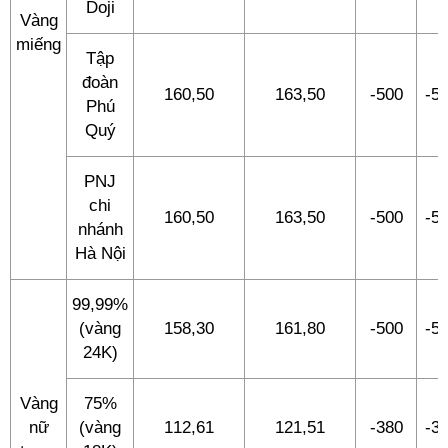
Doji
Vàng
miếng
Tập
đoàn
160,50
163,50
-500
-5
Phú
Quý
PNJ
chi
160,50
163,50
-500
-5
nhánh
Hà Nội
99,99%
(vàng
158,30
161,80
-500
-5
24K)
Vàng
75%
nữ
(vàng
112,61
121,51
-380
-3