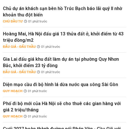
Chủ dự án khách sạn bên hồ Trúc Bạch báo lãi quý II nhờ
khoản thu đột biến
CHỦ ĐẦU TƯ
01 phút trước
Hoàng Mai, Hà Nội đấu giá 13 thửa đất ở, khởi điểm từ 43
triệu đồng/m2
ĐẤU GIÁ - ĐẤU THẦU
01 phút trước
Gia Lai đấu giá khu đất làm dự án tại phường Quy Nhơn
Bắc, khởi điểm 23 tỷ đồng
ĐẤU GIÁ - ĐẤU THẦU
01 phút trước
Diện mạo cầu đi bộ hình lá dừa nước qua sông Sài Gòn
QUY HOẠCH
01 phút trước
Phố đi bộ mới của Hà Nội sẽ cho thuê các gian hàng với
giá 2 triệu/tháng
QUY HOẠCH
01 phút trước
Cuối 2027 hoàn thành đường nối Pháp Vân - Cầu Giẽ với