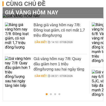
CÙNG CHỦ ĐỀ
GIÁ VÀNG HÔM NAY
Bảng giá vàng hôm nay 7/8:
Đồng loạt giảm, có nơi mất 1,7
triệu đồng/lượng
CẦN BIẾT
14:10 | 07/08/2026
Giá vàng hôm nay 7/8: Quay
đầu giảm hơn 1 triệu
đồng/lượng sau hai ngày tăng
liên tiếp
CẦN BIẾT
09:37 | 07/08/2026