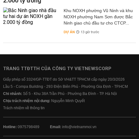
2.000 tỷ đồng
Khu NOXH phường Vũ Ninh và khu
NOXH phường Nam Sơn được Bắc
Ninh giao chủ đầu tư cho CTCP...
DỰ ÁN
13 giờ trước
TRANG TTĐTTH CỦA CÔNG TY VIETNEWSCORP
Giấy phép số 3324/GP-TTĐT do Sở VH&TT TPHCM cấp ngày 20/3/2026
Lầu 5 - Compa Building - 293 Điện Biên Phủ - Phường Gia Định - TP.HCM
Chi nhánh:
Số 5 - Khu 38A Trần Phú - Phường Ba Đình - TP. Hà Nội
Chịu trách nhiệm nội dung:
Nguyễn Minh Quyết
Trách nhiệm về thông tin
Hotline:
0975798489
Email:
info@vietnammoi.vn