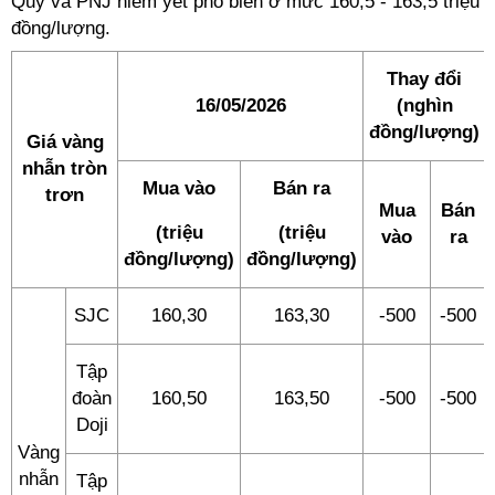
Quý và PNJ niêm yết phổ biến ở mức 160,5 - 163,5 triệu
đồng/lượng.
Thay đổi
16/05/2026
(nghìn
đồng/lượng)
Giá vàng
nhẫn tròn
Mua vào
Bán ra
trơn
Mua
Bán
(triệu
(triệu
vào
ra
đồng/lượng)
đồng/lượng)
SJC
160,30
163,30
-500
-500
Tập
đoàn
160,50
163,50
-500
-500
Doji
Vàng
nhẫn
Tập