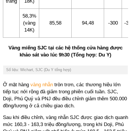
trang
18K)
58,3%
(vàng
85,58
94,48
-300
-3
14K)
Vàng miếng SJC tại các hệ thống cửa hàng được
khảo sát vào lúc 9h30 (Tổng hợp: Du Y)
Số liệu: Wichart, SJC (Du Y tổng hợp)
Ở mặt hàng
vàng nhẫn
tròn trơn, các thương hiệu lớn
tiếp tục nới rộng đà giảm trong phiên cuối tuần. SJC,
Doji, Phú Quý và PNJ đều điều chỉnh giảm thêm 500.000
đồng/lượng ở cả chiều giao dịch.
Sau khi điều chỉnh, vàng nhẫn SJC được giao dịch quanh
mức 160,3 - 163,3 triệu đồng/lượng, trong khi Doji, Phú