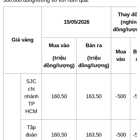
300.000 đồng/lượng so với hôm qua.
Thay đổi
15/05/2026
(nghìn
đồng/lượn
Giá vàng
Mua vào
Bán ra
Mua
Bá
(triệu
(triệu
vào
r
đồng/lượng)
đồng/lượng)
SJC
chi
nhánh
160,50
163,50
-500
-5
TP
HCM
Tập
đoàn
160,50
163,50
-500
-5