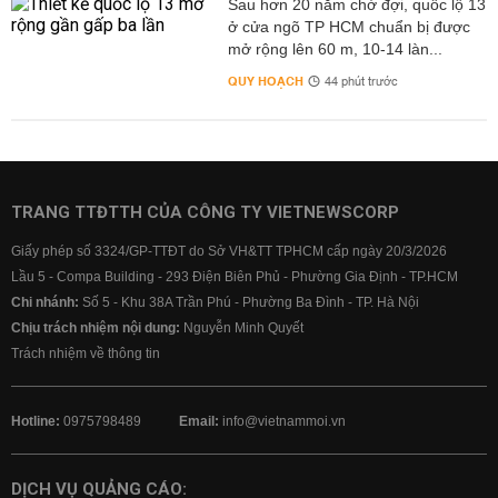
Sau hơn 20 năm chờ đợi, quốc lộ 13
ở cửa ngõ TP HCM chuẩn bị được
mở rộng lên 60 m, 10-14 làn...
QUY HOẠCH
44 phút trước
TRANG TTĐTTH CỦA CÔNG TY VIETNEWSCORP
Giấy phép số 3324/GP-TTĐT do Sở VH&TT TPHCM cấp ngày 20/3/2026
Lầu 5 - Compa Building - 293 Điện Biên Phủ - Phường Gia Định - TP.HCM
Chi nhánh:
Số 5 - Khu 38A Trần Phú - Phường Ba Đình - TP. Hà Nội
Chịu trách nhiệm nội dung:
Nguyễn Minh Quyết
Trách nhiệm về thông tin
Hotline:
0975798489
Email:
info@vietnammoi.vn
DỊCH VỤ QUẢNG CÁO: