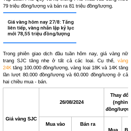
79 triệu đồng/lượng và bán ra 81 triệu đồng/lượng.
Giá vàng hôm nay 27/8: Tăng
liên tiếp, vàng nhẫn lập kỷ lục
mới 78,55 triệu đồng/lượng
Trong phiên giao dịch đầu tuần hôm nay, giá vàng nữ
trang SJC tăng nhẹ ở tất cả các loại. Cụ thể,
vàng
24K
tăng 100.000 đồng/lượng, vàng loại 18K và 14K tăng
lần lượt 80.000 đồng/lượng và 60.000 đồng/lượng ở cả
hai chiều mua - bán.
Thay đổi
26/08/2024
(nghìn
đồng/lượn
Giá vàng SJC
Mua vào
Bán ra
Mua
Bá