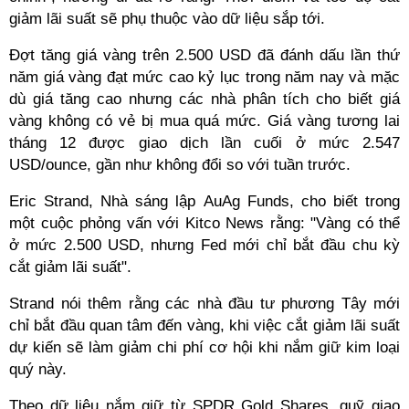
giảm lãi suất sẽ phụ thuộc vào dữ liệu sắp tới.
Đợt tăng giá vàng trên 2.500 USD đã đánh dấu lần thứ
năm giá vàng đạt mức cao kỷ lục trong năm nay và mặc
dù giá tăng cao nhưng các nhà phân tích cho biết giá
vàng không có vẻ bị mua quá mức. Giá vàng tương lai
tháng 12 được giao dịch lần cuối ở mức 2.547
USD/ounce, gần như không đổi so với tuần trước.
Eric Strand, Nhà sáng lập AuAg Funds, cho biết trong
một cuộc phỏng vấn với Kitco News rằng: "Vàng có thể
ở mức 2.500 USD, nhưng Fed mới chỉ bắt đầu chu kỳ
cắt giảm lãi suất".
Strand nói thêm rằng các nhà đầu tư phương Tây mới
chỉ bắt đầu quan tâm đến vàng, khi việc cắt giảm lãi suất
dự kiến ​​sẽ làm giảm chi phí cơ hội khi nắm giữ kim loại
quý này.
Theo dữ liệu nắm giữ từ SPDR Gold Shares, quỹ giao