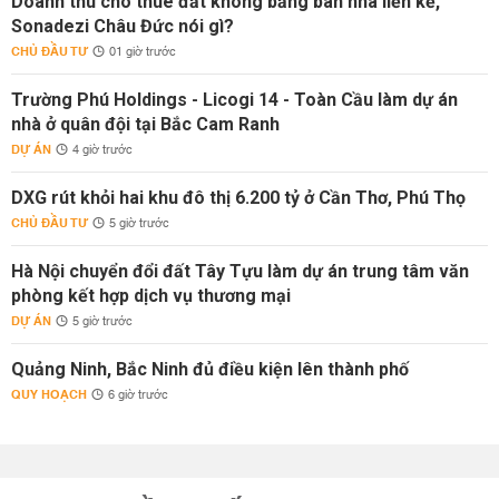
Doanh thu cho thuê đất không bằng bán nhà liền kề,
Sonadezi Châu Đức nói gì?
CHỦ ĐẦU TƯ
01 giờ trước
Trường Phú Holdings - Licogi 14 - Toàn Cầu làm dự án
nhà ở quân đội tại Bắc Cam Ranh
DỰ ÁN
4 giờ trước
DXG rút khỏi hai khu đô thị 6.200 tỷ ở Cần Thơ, Phú Thọ
CHỦ ĐẦU TƯ
5 giờ trước
Hà Nội chuyển đổi đất Tây Tựu làm dự án trung tâm văn
phòng kết hợp dịch vụ thương mại
DỰ ÁN
5 giờ trước
Quảng Ninh, Bắc Ninh đủ điều kiện lên thành phố
QUY HOẠCH
6 giờ trước