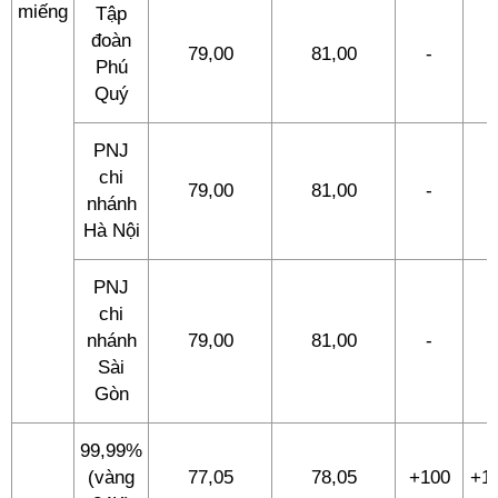
miếng
Tập
đoàn
79,00
81,00
-
-
Phú
Quý
PNJ
chi
79,00
81,00
-
-
nhánh
Hà Nội
PNJ
chi
nhánh
79,00
81,00
-
-
Sài
Gòn
99,99%
(vàng
77,05
78,05
+100
+1