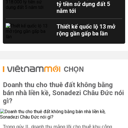
tỷ tiền sử dụng đất 5
năm tới
Thiết kế quốc lộ 13 mở
rộng gần gấp ba lần
CHỌN
Doanh thu cho thuê đất không bằng
bán nhà liền kề, Sonadezi Châu Đức nói
gì?
Trong qúy II, doanh thu mảng lõi cho thuê khu công