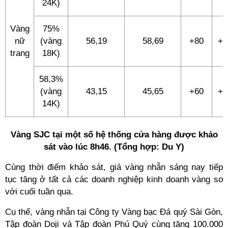
24K)
Vàng
75%
nữ
(vàng
56,19
58,69
+80
+8
trang
18K)
58,3%
(vàng
43,15
45,65
+60
+6
14K)
Vàng SJC tại một số hệ thống cửa hàng được khảo
sát vào lúc 8h46. (Tổng hợp: Du Y)
Cùng thời điểm khảo sát, giá vàng nhẫn sáng nay tiếp
tục tăng ở tất cả các doanh nghiệp kinh doanh vàng so
với cuối tuần qua.
Cụ thể, vàng nhẫn tại Công ty Vàng bạc Đá quý Sài Gòn,
Tập đoàn Doji và Tập đoàn Phú Quý cùng tăng 100.000