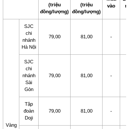
(triệu
(triệu
vào
r
đồng/lượng)
đồng/lượng)
SJC
chi
79,00
81,00
-
-
nhánh
Hà Nội
SJC
chi
nhánh
79,00
81,00
-
-
Sài
Gòn
Tập
đoàn
79,00
81,00
-
-
Doji
Vàng