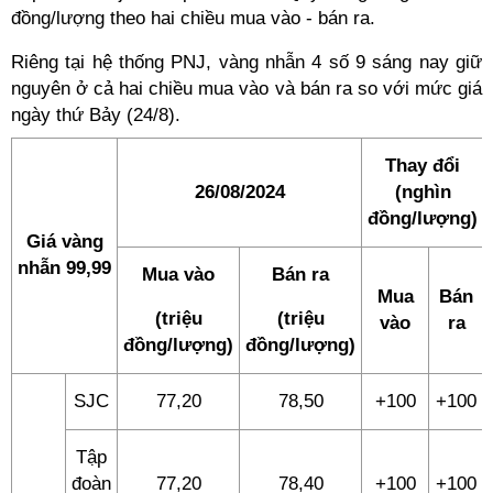
đồng/lượng theo hai chiều mua vào - bán ra.
Riêng tại hệ thống PNJ, vàng nhẫn 4 số 9 sáng nay giữ
nguyên ở cả hai chiều mua vào và bán ra so với mức giá
ngày thứ Bảy (24/8).
Thay đổi
26/08/2024
(nghìn
đồng/lượng)
Giá vàng
nhẫn 99,99
Mua vào
Bán ra
Mua
Bán
(triệu
(triệu
vào
ra
đồng/lượng)
đồng/lượng)
SJC
77,20
78,50
+100
+100
Tập
đoàn
77,20
78,40
+100
+100