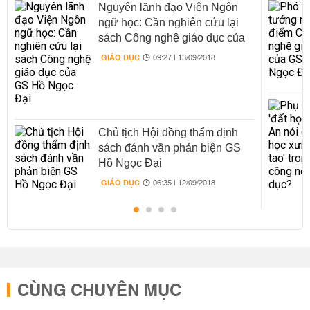
Nguyên lãnh đạo Viện Ngôn
ngữ học: Cần nghiên cứu lại
sách Công nghệ giáo dục của
GS Hồ Ngọc Đại
GIÁO DỤC
09:27 | 13/09/2018
Chủ tịch Hội đồng thẩm định
sách đánh vần phản biện GS
Hồ Ngọc Đại
GIÁO DỤC
06:35 | 12/09/2018
CÙNG CHUYÊN MỤC