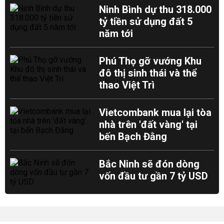
Ninh Bình dự thu 318.000
tỷ tiền sử dụng đất 5
năm tới
Phú Thọ gỡ vướng Khu
đô thị sinh thái và thể
thao Việt Trì
Vietcombank mua lại tòa
nhà trên 'đất vàng' tại
bến Bạch Đằng
Bắc Ninh sẽ đón dòng
vốn đầu tư gần 7 tỷ USD