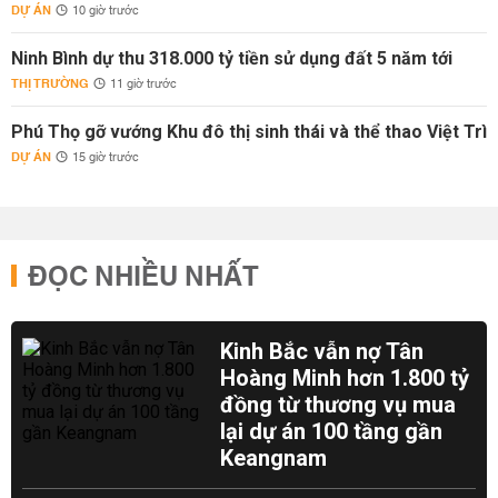
DỰ ÁN
10 giờ trước
Ninh Bình dự thu 318.000 tỷ tiền sử dụng đất 5 năm tới
THỊ TRƯỜNG
11 giờ trước
Phú Thọ gỡ vướng Khu đô thị sinh thái và thể thao Việt Trì
DỰ ÁN
15 giờ trước
ĐỌC NHIỀU NHẤT
Kinh Bắc vẫn nợ Tân
Hoàng Minh hơn 1.800 tỷ
đồng từ thương vụ mua
lại dự án 100 tầng gần
Keangnam