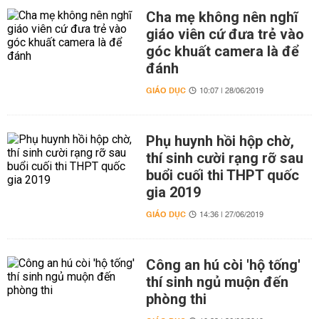
Cha mẹ không nên nghĩ
giáo viên cứ đưa trẻ vào
góc khuất camera là để
đánh
GIÁO DỤC
10:07 | 28/06/2019
Phụ huynh hồi hộp chờ,
thí sinh cười rạng rỡ sau
buổi cuối thi THPT quốc
gia 2019
GIÁO DỤC
14:36 | 27/06/2019
Công an hú còi 'hộ tống'
thí sinh ngủ muộn đến
phòng thi