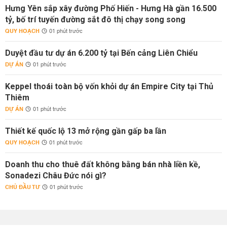
Hưng Yên sắp xây đường Phố Hiến - Hưng Hà gần 16.500
tỷ, bố trí tuyến đường sắt đô thị chạy song song
QUY HOẠCH
01 phút trước
Duyệt đầu tư dự án 6.200 tỷ tại Bến cảng Liên Chiểu
DỰ ÁN
01 phút trước
Keppel thoái toàn bộ vốn khỏi dự án Empire City tại Thủ
Thiêm
DỰ ÁN
01 phút trước
Thiết kế quốc lộ 13 mở rộng gần gấp ba lần
QUY HOẠCH
01 phút trước
Doanh thu cho thuê đất không bằng bán nhà liền kề,
Sonadezi Châu Đức nói gì?
CHỦ ĐẦU TƯ
01 phút trước