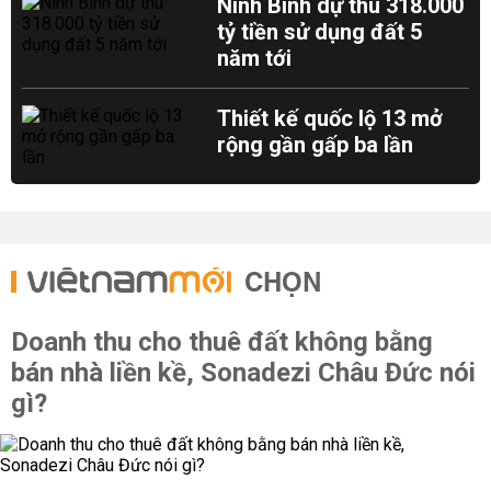
Ninh Bình dự thu 318.000
tỷ tiền sử dụng đất 5
năm tới
Thiết kế quốc lộ 13 mở
rộng gần gấp ba lần
CHỌN
Doanh thu cho thuê đất không bằng
bán nhà liền kề, Sonadezi Châu Đức nói
gì?