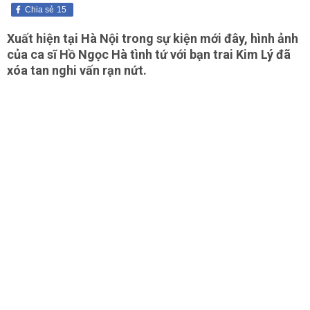
Chia sẻ
15
Xuất hiện tại Hà Nội trong sự kiện mới đây, hình ảnh
của ca sĩ Hồ Ngọc Hà tình tứ với bạn trai Kim Lý đã
xóa tan nghi vấn rạn nứt.