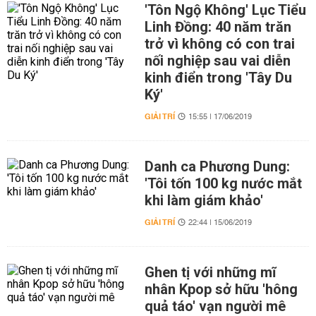
'Tôn Ngộ Không' Lục Tiểu
Linh Đồng: 40 năm trăn
trở vì không có con trai
nối nghiệp sau vai diễn
kinh điển trong 'Tây Du
Ký'
GIẢI TRÍ
15:55 | 17/06/2019
Danh ca Phương Dung:
'Tôi tốn 100 kg nước mắt
khi làm giám khảo'
GIẢI TRÍ
22:44 | 15/06/2019
Ghen tị với những mĩ
nhân Kpop sở hữu 'hông
quả táo' vạn người mê