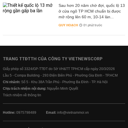
Sau hơn 20 năm chờ đợi, quốc lộ 13
ở cửa ngõ TP HCM chuẩn bị được
mở rộng lên 60 m, 10-14 làn...
QUY HOẠCH
01 phút trước
TRANG TTĐTTH CỦA CÔNG TY VIETNEWSCORP
Giấy phép số 3324/GP-TTĐT do Sở VH&TT TPHCM cấp ngày 20/3/2026
Lầu 5 - Compa Building - 293 Điện Biên Phủ - Phường Gia Định - TP.HCM
Chi nhánh:
Số 5 - Khu 38A Trần Phú - Phường Ba Đình - TP. Hà Nội
Chịu trách nhiệm nội dung:
Nguyễn Minh Quyết
Trách nhiệm về thông tin
Hotline:
0975798489
Email:
info@vietnammoi.vn