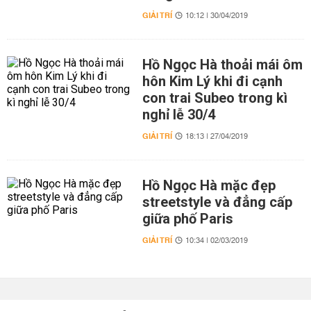
GIẢI TRÍ
10:12 | 30/04/2019
Hồ Ngọc Hà thoải mái ôm
hôn Kim Lý khi đi cạnh
con trai Subeo trong kì
nghỉ lễ 30/4
GIẢI TRÍ
18:13 | 27/04/2019
Hồ Ngọc Hà mặc đẹp
streetstyle và đẳng cấp
giữa phố Paris
GIẢI TRÍ
10:34 | 02/03/2019