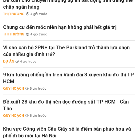
Đề xuất cho chuyển nhượng dự án bất động sản đang thế
chấp ngân hàng
THỊ TRƯỜNG
4 giờ trước
Chung cư đến mốc niên hạn không phải hết giá trị
THỊ TRƯỜNG
4 giờ trước
Vì sao căn hộ 2PN+ tại The Parkland trở thành lựa chọn
của nhiều gia đình trẻ?
DỰ ÁN
4 giờ trước
9 km tường chống ồn trên Vành đai 3 xuyên khu đô thị TP
HCM
QUY HOẠCH
5 giờ trước
Đề xuất 28 khu đô thị nén dọc đường sắt TP HCM - Cần
Thơ
QUY HOẠCH
6 giờ trước
Khu vực Công viên Cầu Giấy sẽ là điểm bắn pháo hoa và
phố đi bộ mới tại Hà Nội