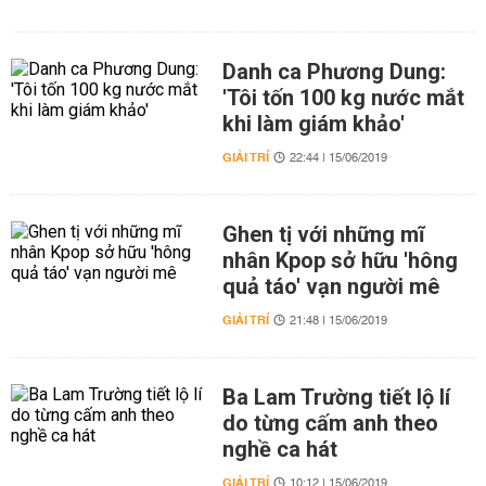
Danh ca Phương Dung:
'Tôi tốn 100 kg nước mắt
khi làm giám khảo'
GIẢI TRÍ
22:44 | 15/06/2019
Ghen tị với những mĩ
nhân Kpop sở hữu 'hông
quả táo' vạn người mê
GIẢI TRÍ
21:48 | 15/06/2019
Ba Lam Trường tiết lộ lí
do từng cấm anh theo
nghề ca hát
GIẢI TRÍ
10:12 | 15/06/2019