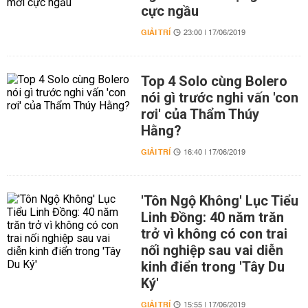
cực ngầu
GIẢI TRÍ
23:00 | 17/06/2019
Top 4 Solo cùng Bolero
nói gì trước nghi vấn 'con
rơi' của Thẩm Thúy
Hằng?
GIẢI TRÍ
16:40 | 17/06/2019
'Tôn Ngộ Không' Lục Tiểu
Linh Đồng: 40 năm trăn
trở vì không có con trai
nối nghiệp sau vai diễn
kinh điển trong 'Tây Du
Ký'
GIẢI TRÍ
15:55 | 17/06/2019