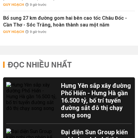
QUY HOẠCH
9 giờ trước
Bổ sung 27 km đường gom hai bên cao tốc Châu Đốc -
Cần Thơ - Sóc Trăng, hoàn thành sau một năm
QUY HOẠCH
9 giờ trước
ĐỌC NHIỀU NHẤT
Hưng Yên sắp xây đường
Phố Hiến - Hưng Hà gần
16.500 tỷ, bố trí tuyến
đường sắt đô thị chạy
song song
Đại diện Sun Group kiến