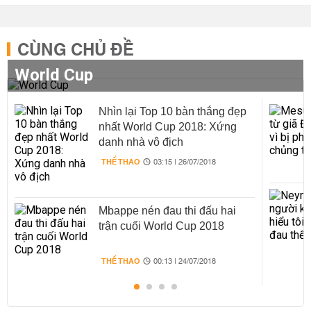
CÙNG CHỦ ĐỀ
World Cup
Nhìn lại Top 10 bàn thắng đẹp
nhất World Cup 2018: Xứng
danh nhà vô địch
THỂ THAO
03:15 | 26/07/2018
Mbappe nén đau thi đấu hai
trận cuối World Cup 2018
THỂ THAO
00:13 | 24/07/2018