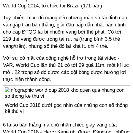
World Cup 2014, tổ chức tại Brazil (171 bàn).
Tuy nhiên, mặc dù mang đến những màn so tài đỉnh cao
và ngập tràn bàn thắng, giải đấu hấp dẫn nhất hành tinh
cho cấp ĐTQG lại bị nhuộm vàng bởi thẻ phạt. Có tới
219 thẻ vàng được trọng tài rút ra (trung bình 3,5 thẻ
vàng/trận), nhưng số thẻ đỏ lại khá ít, chỉ 4 thẻ.
Với sự có mặt của công nghệ hỗ trợ trọng tài video -
VAR, World Cup lần thứ 21 có tới 29 quả 11m, một kỉ lục
mới. 22 trong số đó được các đội bóng được hưởng lợi
thực hiện thành công.
World Cup 2018 dưới góc nhìn của những con số thống
kê thú vị
6 là số bàn thắng mà chủ nhân chiếc giày vàng của
World Cup 2018 - Harry Kane ghi được. Đáng nói, những