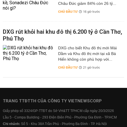
Châu Đức giảm 84% còn 26 tỷ...
CHỦ ĐẦU TƯ
16 giờ trước
DXG rút khỏi hai khu đô thị 6.200 tỷ ở Cần Thơ,
Phú Thọ
DXG cho biết Khu đô thị mới Mái
Dầm và Khu đô thị mới tại xã Bá
Hiến không còn phù hợp với...
CHỦ ĐẦU TƯ
21 giờ trước
TRANG TTĐTTH CỦA CÔNG TY VIETNEWSCORP
Giấy phép số 3324/GP-TTĐT do Sở VH&TT TPHCM cấp ngày 20/3/2026
Lầu 5 - Compa Building - 293 Điện Biên Phủ - Phường Gia Định - TP.HCM
Chi nhánh:
Số 5 - Khu 38A Trần Phú - Phường Ba Đình - TP. Hà Nội