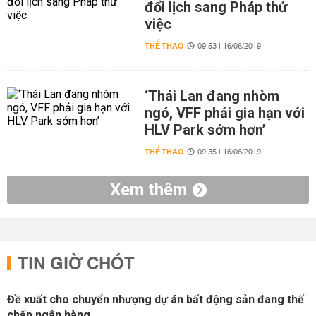
đổi lịch sang Pháp thử
việc
THỂ THAO
09:53 | 16/06/2019
‘Thái Lan đang nhòm
ngó, VFF phải gia hạn với
HLV Park sớm hơn’
THỂ THAO
09:35 | 16/06/2019
Xem thêm
TIN GIỜ CHÓT
Đề xuất cho chuyển nhượng dự án bất động sản đang thế
chấp ngân hàng