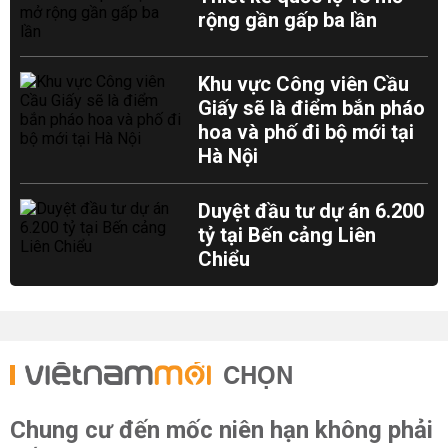
rộng gần gấp ba lần
Khu vực Công viên Cầu
Giấy sẽ là điểm bắn pháo
hoa và phố đi bộ mới tại
Hà Nội
Duyệt đầu tư dự án 6.200
tỷ tại Bến cảng Liên
Chiểu
CHỌN
Chung cư đến mốc niên hạn không phải