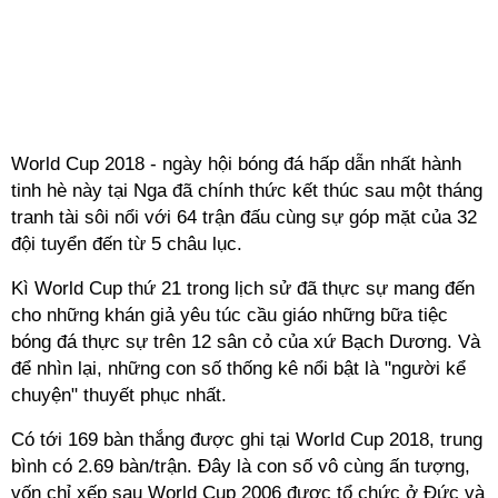
World Cup 2018 - ngày hội bóng đá hấp dẫn nhất hành
tinh hè này tại Nga đã chính thức kết thúc sau một tháng
tranh tài sôi nổi với 64 trận đấu cùng sự góp mặt của 32
đội tuyển đến từ 5 châu lục.
Kì World Cup thứ 21 trong lịch sử đã thực sự mang đến
cho những khán giả yêu túc cầu giáo những bữa tiệc
bóng đá thực sự trên 12 sân cỏ của xứ Bạch Dương. Và
để nhìn lại, những con số thống kê nổi bật là "người kể
chuyện" thuyết phục nhất.
Có tới 169 bàn thắng được ghi tại World Cup 2018, trung
bình có 2.69 bàn/trận. Đây là con số vô cùng ấn tượng,
vốn chỉ xếp sau World Cup 2006 được tổ chức ở Đức và