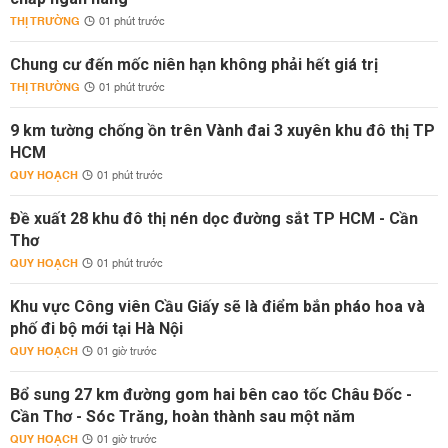
THỊ TRƯỜNG
01 phút trước
Chung cư đến mốc niên hạn không phải hết giá trị
THỊ TRƯỜNG
01 phút trước
9 km tường chống ồn trên Vành đai 3 xuyên khu đô thị TP
HCM
QUY HOẠCH
01 phút trước
Đề xuất 28 khu đô thị nén dọc đường sắt TP HCM - Cần
Thơ
QUY HOẠCH
01 phút trước
Khu vực Công viên Cầu Giấy sẽ là điểm bắn pháo hoa và
phố đi bộ mới tại Hà Nội
QUY HOẠCH
01 giờ trước
Bổ sung 27 km đường gom hai bên cao tốc Châu Đốc -
Cần Thơ - Sóc Trăng, hoàn thành sau một năm
QUY HOẠCH
01 giờ trước