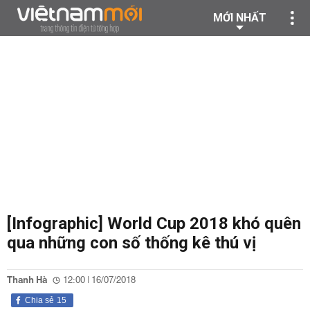
MỚI NHẤT
[Infographic] World Cup 2018 khó quên
qua những con số thống kê thú vị
Thanh Hà
12:00 | 16/07/2018
Chia sẻ
15