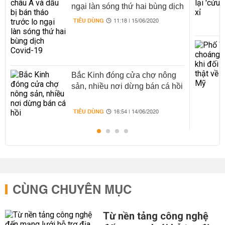
ngại làn sóng thứ hai bùng dịch
Covid-19
TIÊU DÙNG
11:18 | 15/06/2020
Bắc Kinh đóng cửa chợ nông
sản, nhiều nơi dừng bán cá hồi
TIÊU DÙNG
16:54 | 14/06/2020
CÙNG CHUYÊN MỤC
Từ nền tảng công nghệ