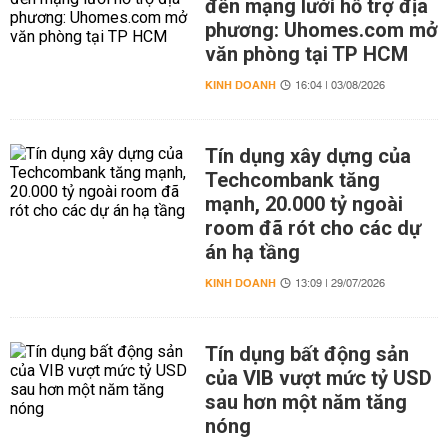
đến mạng lưới hỗ trợ địa
phương: Uhomes.com mở
văn phòng tại TP HCM
KINH DOANH
16:04 | 03/08/2026
Tín dụng xây dựng của
Techcombank tăng
mạnh, 20.000 tỷ ngoài
room đã rót cho các dự
án hạ tầng
KINH DOANH
13:09 | 29/07/2026
Tín dụng bất động sản
của VIB vượt mức tỷ USD
sau hơn một năm tăng
nóng