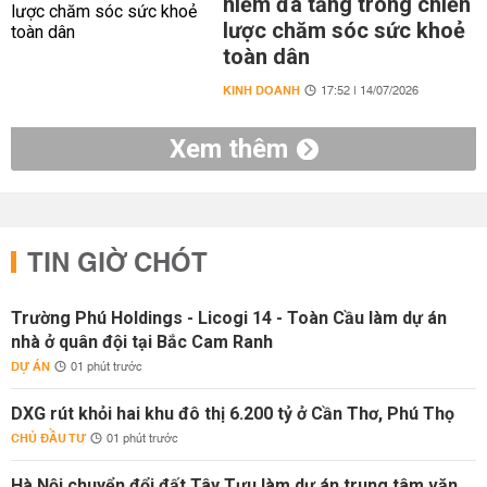
hiểm đa tầng trong chiến
lược chăm sóc sức khoẻ
toàn dân
KINH DOANH
17:52 | 14/07/2026
Xem thêm
TIN GIỜ CHÓT
Trường Phú Holdings - Licogi 14 - Toàn Cầu làm dự án
nhà ở quân đội tại Bắc Cam Ranh
DỰ ÁN
01 phút trước
DXG rút khỏi hai khu đô thị 6.200 tỷ ở Cần Thơ, Phú Thọ
CHỦ ĐẦU TƯ
01 phút trước
Hà Nội chuyển đổi đất Tây Tựu làm dự án trung tâm văn