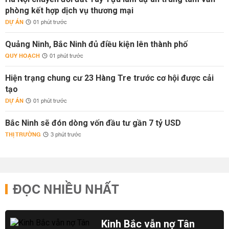
phòng kết hợp dịch vụ thương mại
DỰ ÁN
01 phút trước
Quảng Ninh, Bắc Ninh đủ điều kiện lên thành phố
QUY HOẠCH
01 phút trước
Hiện trạng chung cư 23 Hàng Tre trước cơ hội được cải
tạo
DỰ ÁN
01 phút trước
Bắc Ninh sẽ đón dòng vốn đầu tư gần 7 tỷ USD
THỊ TRƯỜNG
3 phút trước
ĐỌC NHIỀU NHẤT
Kinh Bắc vẫn nợ Tân