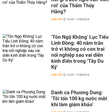
rơi' của Thẩm Thúy
Hằng?
GIẢI TRÍ
16:40 | 17/06/2019
'Tôn Ngộ Không' Lục Tiểu
Linh Đồng: 40 năm trăn
trở vì không có con trai
nối nghiệp sau vai diễn
kinh điển trong 'Tây Du
Ký'
GIẢI TRÍ
15:55 | 17/06/2019
Danh ca Phương Dung:
'Tôi tốn 100 kg nước mắt
khi làm giám khảo'