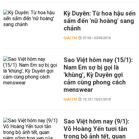
Kỳ Duyên: Từ hoa hậu sến
sẩm đến 'nữ hoàng' sang
chảnh
GIẢI TRÍ
07:00 | 03/05/2019
Sao Việt hôm nay (15/1):
Nam Em sợ bị gọi là
'khùng', Kỳ Duyên gợi
cảm cùng phong cách
menswear
GIẢI TRÍ
10:15 | 15/01/2019
Sao Việt hôm nay (9/1):
Võ Hoàng Yến tươi tắn
trong bộ ảnh tết, quan