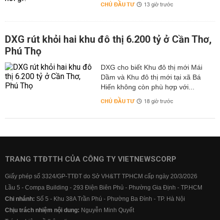
CHỦ ĐẦU TƯ
13 giờ trước
DXG rút khỏi hai khu đô thị 6.200 tỷ ở Cần Thơ,
Phú Thọ
DXG cho biết Khu đô thị mới Mái
Dầm và Khu đô thị mới tại xã Bá
Hiến không còn phù hợp với...
CHỦ ĐẦU TƯ
18 giờ trước
TRANG TTĐTTH CỦA CÔNG TY VIETNEWSCORP
Giấy phép số 3324/GP-TTĐT do Sở VH&TT TPHCM cấp ngày 20/3/2026
Lầu 5 - Compa Building - 293 Điện Biên Phủ - Phường Gia Định - TP.HCM
Chi nhánh:
Số 5 - Khu 38A Trần Phú - Phường Ba Đình - TP. Hà Nội
Chịu trách nhiệm nội dung:
Nguyễn Minh Quyết