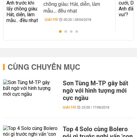
chồng giàu: Hát, diễn, làm
mẫu... đều nhạt
GIẢI TRÍ
00:25 | 28/04/2018
CÙNG CHUYÊN MỤC
Sơn Tùng M-TP gây bất
ngờ với hình tượng mới
cực ngầu
GIẢI TRÍ
23:00 | 17/06/2019
Top 4 Solo cùng Bolero
nói gì trước nghi vấn 'con