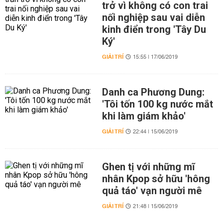
trở vì không có con trai
nối nghiệp sau vai diễn
kinh điển trong 'Tây Du
Ký'
GIẢI TRÍ
15:55 | 17/06/2019
Danh ca Phương Dung:
'Tôi tốn 100 kg nước mắt
khi làm giám khảo'
GIẢI TRÍ
22:44 | 15/06/2019
Ghen tị với những mĩ
nhân Kpop sở hữu 'hông
quả táo' vạn người mê
GIẢI TRÍ
21:48 | 15/06/2019