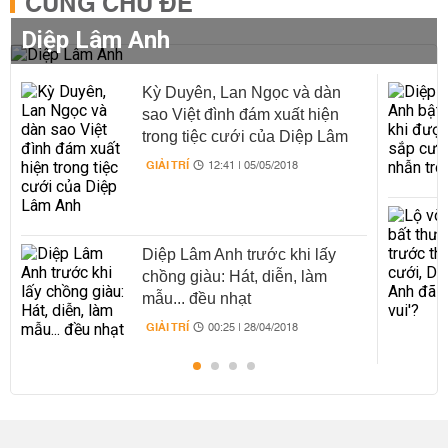
CÙNG CHỦ ĐỀ
Diệp Lâm Anh
Kỳ Duyên, Lan Ngọc và dàn
sao Việt đình đám xuất hiện
trong tiệc cưới của Diệp Lâm
Anh
GIẢI TRÍ
12:41 | 05/05/2018
Diệp Lâm Anh trước khi lấy
chồng giàu: Hát, diễn, làm
mẫu... đều nhạt
GIẢI TRÍ
00:25 | 28/04/2018