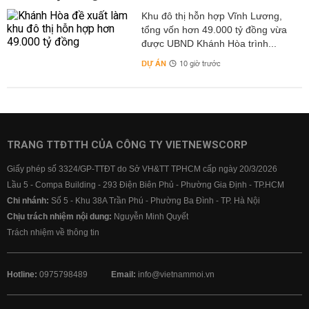
Khu đô thị hỗn hợp Vĩnh Lương,
tổng vốn hơn 49.000 tỷ đồng vừa
được UBND Khánh Hòa trình...
DỰ ÁN
10 giờ trước
TRANG TTĐTTH CỦA CÔNG TY VIETNEWSCORP
Giấy phép số 3324/GP-TTĐT do Sở VH&TT TPHCM cấp ngày 20/3/2026
Lầu 5 - Compa Building - 293 Điện Biên Phủ - Phường Gia Định - TP.HCM
Chi nhánh:
Số 5 - Khu 38A Trần Phú - Phường Ba Đình - TP. Hà Nội
Chịu trách nhiệm nội dung:
Nguyễn Minh Quyết
Trách nhiệm về thông tin
Hotline:
0975798489
Email:
info@vietnammoi.vn