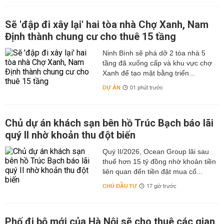
Sẽ 'đập đi xây lại' hai tòa nhà Chợ Xanh, Nam
Định thành chung cư cho thuê 15 tầng
Ninh Bình sẽ phá dỡ 2 tòa nhà 5
tầng đã xuống cấp và khu vực chợ
Xanh để tạo mặt bằng triển...
DỰ ÁN
01 phút trước
Chủ dự án khách sạn bên hồ Trúc Bạch báo lãi
quý II nhờ khoản thu đột biến
Quý II/2026, Ocean Group lãi sau
thuế hơn 15 tỷ đồng nhờ khoản tiền
liên quan đến tiền đặt mua cổ...
CHỦ ĐẦU TƯ
17 giờ trước
Phố đi bộ mới của Hà Nội sẽ cho thuê các gian