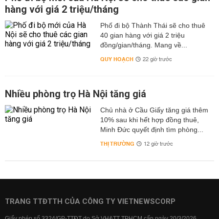
hàng với giá 2 triệu/tháng
Phố đi bộ Thành Thái sẽ cho thuê
40 gian hàng với giá 2 triệu
đồng/gian/tháng. Mang về...
QUY HOẠCH
22 giờ trước
Nhiều phòng trọ Hà Nội tăng giá
Chủ nhà ở Cầu Giấy tăng giá thêm
10% sau khi hết hợp đồng thuê,
Minh Đức quyết định tìm phòng...
THỊ TRƯỜNG
12 giờ trước
TRANG TTĐTTH CỦA CÔNG TY VIETNEWSCORP
Giấy phép số 3324/GP-TTĐT do Sở VH&TT TPHCM cấp ngày 20/3/2026