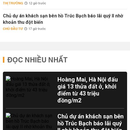
THỊ TRƯỜNG
12 giờ trước
Chủ dự án khách sạn bên hồ Trúc Bạch báo lãi quý II nhờ
khoản thu đột biến
CHỦ ĐẦU TƯ
17 giờ trước
ĐỌC NHIỀU NHẤT
Hoàng Mai, Hà Nội đấu
giá 13 thửa đất ở, khởi
điểm từ 43 triệu
đồng/m2
Chủ dự án khách sạn bên
hồ Trúc Bạch báo lãi quý