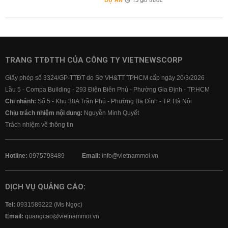
DỰ ÁN
13 giờ trước
TRANG TTĐTTH CỦA CÔNG TY VIETNEWSCORP
Giấy phép số 3324/GP-TTĐT do Sở VH&TT TPHCM cấp ngày 20/3/2026
Lầu 5 - Compa Building - 293 Điện Biên Phủ - Phường Gia Định - TP.HCM
Chi nhánh:
Số 5 - Khu 38A Trần Phú - Phường Ba Đình - TP. Hà Nội
Chịu trách nhiệm nội dung:
Nguyễn Minh Quyết
Trách nhiệm về thông tin
Hotline:
0975798489
Email:
info@vietnammoi.vn
DỊCH VỤ QUẢNG CÁO:
Tel:
0931589222 (Ms Ngọc)
Email:
quangcao@vietnammoi.vn