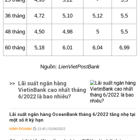
36 tháng
4,72
5,10
5,12
5,5
48 tháng
4,50
4,98
5
5,5
60 tháng
5,18
6,01
6,04
6,99
Nguồn:
LienVietPostBank
>>
Lãi suất ngân hàng
VietinBank cao nhất tháng
6/2022 là bao nhiêu?
Lãi suất ngân hàng OceanBank tháng 6/2022 tăng nhẹ tại
một số ít kỳ hạn
KINH DOANH
13:40 | 01/06/2022