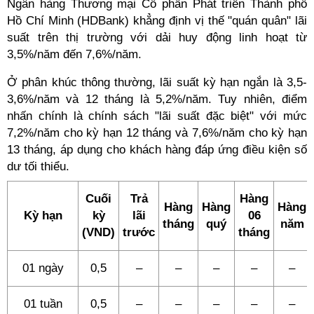
Ngân hàng Thương mại Cổ phần Phát triển Thành phố
Hồ Chí Minh (HDBank) khẳng định vị thế "quán quân" lãi
suất trên thị trường với dải huy động linh hoạt từ
3,5%/năm đến 7,6%/năm.
Ở phân khúc thông thường, lãi suất kỳ hạn ngắn là 3,5-
3,6%/năm và 12 tháng là 5,2%/năm. Tuy nhiên, điểm
nhấn chính là chính sách "lãi suất đặc biệt" với mức
7,2%/năm cho kỳ hạn 12 tháng và 7,6%/năm cho kỳ hạn
13 tháng, áp dụng cho khách hàng đáp ứng điều kiện số
dư tối thiểu.
Cuối
Trả
Hàng
Hàng
Hàng
Hàng
Kỳ hạn
kỳ
lãi
06
tháng
quý
năm
(VND)
trước
tháng
01 ngày
0,5
–
–
–
–
–
01 tuần
0,5
–
–
–
–
–