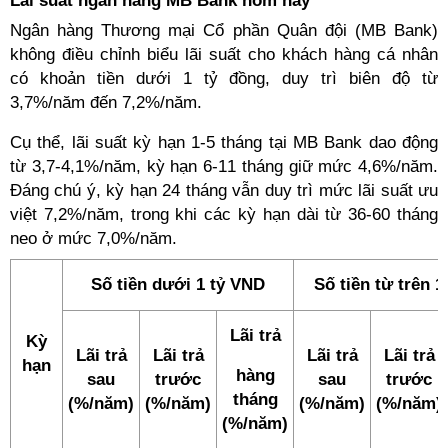
Lãi suất ngân hàng MB Bank hôm nay
Ngân hàng Thương mại Cổ phần Quân đội (MB Bank)
không điều chỉnh biểu lãi suất cho khách hàng cá nhân
có khoản tiền dưới 1 tỷ đồng, duy trì biên độ từ
3,7%/năm đến 7,2%/năm.
Cụ thể, lãi suất kỳ hạn 1-5 tháng tại MB Bank dao động
từ 3,7-4,1%/năm, kỳ hạn 6-11 tháng giữ mức 4,6%/năm.
Đáng chú ý, kỳ hạn 24 tháng vẫn duy trì mức lãi suất ưu
việt 7,2%/năm, trong khi các kỳ hạn dài từ 36-60 tháng
neo ở mức 7,0%/năm.
Số tiền dưới 1 tỷ VND
Số tiền từ trên 
Lãi trả
Kỳ
Lãi trả
Lãi trả
Lãi trả
Lãi trả
hạn
hàng
sau
trước
sau
trước
tháng
(%/năm)
(%/năm)
(%/năm)
(%/năm)
(%/năm)