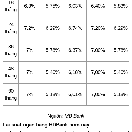
18
6,3%
5,75%
6,03%
6,40%
5,83%
tháng
24
7,2%
6,29%
6,74%
7,20%
6,29%
tháng
36
7%
5,78%
6,37%
7,00%
5,78%
tháng
48
7%
5,46%
6,18%
7,00%
5,46%
tháng
60
7%
5,18%
6,01%
7,00%
5,18%
tháng
Nguồn:
MB Bank
Lãi suất ngân hàng HDBank hôm nay