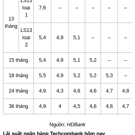
LS13
loại
7,6
–
–
–
–
–
1
13
tháng
LS13
loại
5,4
4,9
5,1
–
–
–
2
15 tháng
5,4
4,9
5,1
5,2
–
–
18 tháng
5,5
4,9
5,2
5,2
5,3
–
24 tháng
4,9
4,3
4,6
4,6
4,7
4,8
36 tháng
4,9
4
4,5
4,6
4,6
4,7
Nguồn:
HDBank
Lãi suất ngân hàng Techcombank hôm nay