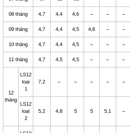
08 tháng
4,7
4,4
4,6
–
–
–
09 tháng
4,7
4,4
4,5
4,6
–
–
10 tháng
4,7
4,4
4,5
–
–
–
11 tháng
4,7
4,5
4,5
–
–
–
LS12
loại
7,2
–
–
–
–
–
1
12
tháng
LS12
loại
5,2
4,8
5
5
5,1
–
2