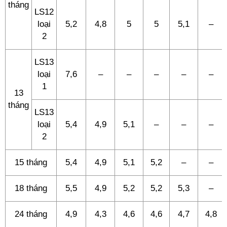
tháng
LS12
loại
5,2
4,8
5
5
5,1
–
2
LS13
loại
7,6
–
–
–
–
–
1
13
tháng
LS13
loại
5,4
4,9
5,1
–
–
–
2
15 tháng
5,4
4,9
5,1
5,2
–
–
18 tháng
5,5
4,9
5,2
5,2
5,3
–
24 tháng
4,9
4,3
4,6
4,6
4,7
4,8