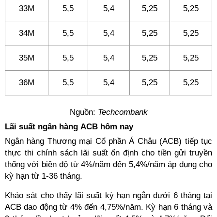
33M
5,5
5,4
5,25
5,25
34M
5,5
5,4
5,25
5,25
35M
5,5
5,4
5,25
5,25
36M
5,5
5,4
5,25
5,25
Nguồn:
Techcombank
Lãi suất ngân hàng ACB hôm nay
Ngân hàng Thương mại Cổ phần Á Châu (ACB) tiếp tục
thực thi chính sách lãi suất ổn định cho tiền gửi truyền
thống với biên độ từ 4%/năm đến 5,4%/năm áp dụng cho
kỳ hạn từ 1-36 tháng.
Khảo sát cho thấy lãi suất kỳ hạn ngắn dưới 6 tháng tại
ACB dao động từ 4% đến 4,75%/năm. Kỳ hạn 6 tháng và