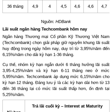
36 tháng
4,9
4
4,5
4,6
4,6
4,7
Nguồn:
HDBank
Lãi suất ngân hàng Techcombank hôm nay
Ngân hàng Thương mại Cổ phần Kỹ Thương Việt Nam
(Techcombank) chọn giải pháp giữ nguyên khung lãi suất
huy động trong ngày hôm nay, duy trì từ 3,95%/năm đến
6,15%/năm cho dải kỳ hạn 1-36 tháng.
Cụ thể, nhóm kỳ hạn ngắn dưới 6 tháng hưởng lãi suất
3,95-4,25%/năm và kỳ hạn 6-11 tháng neo ở mức
5,95%/năm. Techcombank áp dụng mức 6,15%/năm cho
kỳ hạn 12 tháng. Đáng lưu ý là các kỳ hạn dài hơn từ 13
đến 36 tháng lại có mức lãi suất thấp hơn, ổn định tại
5,25%/năm.
Trả lãi cuối kỳ – Interest at Maturity