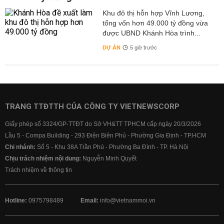
Khu đô thị hỗn hợp Vĩnh Lương,
tổng vốn hơn 49.000 tỷ đồng vừa
được UBND Khánh Hòa trình...
DỰ ÁN
5 giờ trước
TRANG TTĐTTH CỦA CÔNG TY VIETNEWSCORP
Giấy phép số 3324/GP-TTĐT do Sở VH&TT TPHCM cấp ngày 20/3/2026
Lầu 5 - Compa Building - 293 Điện Biên Phủ - Phường Gia Định - TP.HCM
Chi nhánh:
Số 5 - Khu 38A Trần Phú - Phường Ba Đình - TP. Hà Nội
Chịu trách nhiệm nội dung:
Nguyễn Minh Quyết
Trách nhiệm về thông tin
Hotline:
0975798489
Email:
info@vietnammoi.vn