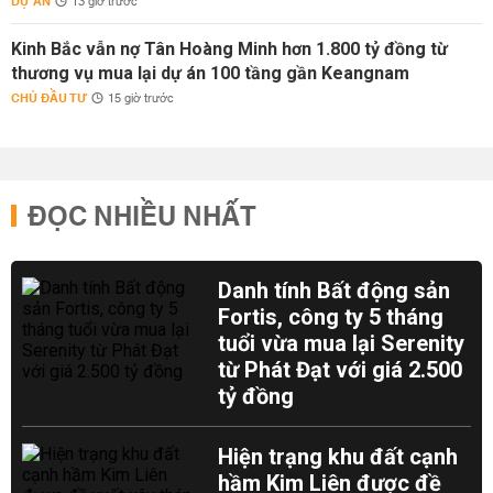
DỰ ÁN
13 giờ trước
Kinh Bắc vẫn nợ Tân Hoàng Minh hơn 1.800 tỷ đồng từ
thương vụ mua lại dự án 100 tầng gần Keangnam
CHỦ ĐẦU TƯ
15 giờ trước
ĐỌC NHIỀU NHẤT
Danh tính Bất động sản
Fortis, công ty 5 tháng
tuổi vừa mua lại Serenity
từ Phát Đạt với giá 2.500
tỷ đồng
Hiện trạng khu đất cạnh
hầm Kim Liên được đề