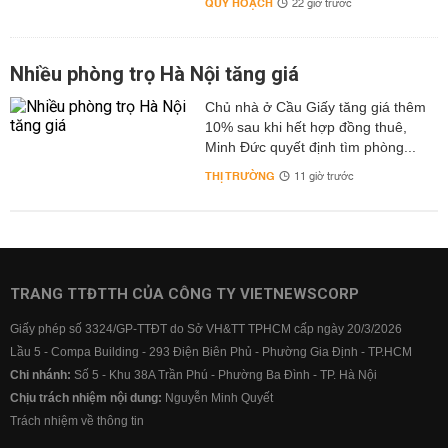
QUY HOẠCH
22 giờ trước
Nhiều phòng trọ Hà Nội tăng giá
Chủ nhà ở Cầu Giấy tăng giá thêm
10% sau khi hết hợp đồng thuê,
Minh Đức quyết định tìm phòng...
THỊ TRƯỜNG
11 giờ trước
TRANG TTĐTTH CỦA CÔNG TY VIETNEWSCORP
Giấy phép số 3324/GP-TTĐT do Sở VH&TT TPHCM cấp ngày 20/3/2026
Lầu 5 - Compa Building - 293 Điện Biên Phủ - Phường Gia Định - TP.HCM
Chi nhánh:
Số 5 - Khu 38A Trần Phú - Phường Ba Đình - TP. Hà Nội
Chịu trách nhiệm nội dung:
Nguyễn Minh Quyết
Trách nhiệm về thông tin