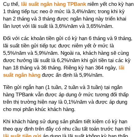
Cụ thể,
lãi suất ngân hàng TPBank
niêm yết cho kỳ hạn
1 tháng tiếp tục neo ở mức là 3,4%/năm; trong khi kỳ
hạn 2 tháng và 3 tháng được ngân hàng này triển khai
lần lượt với lãi suất là 3,6%/năm và 3,65%/năm.
Đối với các khoản tiền gửi có kỳ hạn 6 tháng và 9 tháng,
lãi suất tiền gửi tiếp tục được niêm yết ở mức là
5,5%/năm và 5,9%/năm. Ngoài ra, khách hàng sẽ cùng
được hưởng lãi suất là 6,2%/năm khi gửi tiền tại các kỳ
hạn 18 tháng và 36 tháng. Riêng kỳ hạn 364 ngày,
lãi
suất ngân hàng
được ấn định là 5,9%/năm.
Tiền gửi ngắn hạn (1 tuần, 2 tuần và 3 tuần) tại ngân
hàng TPBank vẫn được áp dụng ở mức tương đối thấp
trên thị trường hiện nay là 0,1%/năm và được áp dụng
cho mọi phân khúc khách hàng.
Khi khách hàng sử dụng sản phẩm tiết kiệm có kỳ hạn
theo quy định trên đây có nhu cầu tất toán trước hạn thì
lãi suất tiền gửi
áp dụng là lãi suất không kỳ hạn thấp