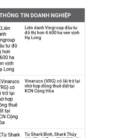
khoản
THÔNG TIN DOANH NGHIỆP
Quy hoạch 4 khu lấn
biển ở Phú Quốc
Liên danh Vingroup đầu tư
đô thị hơn 4.600 ha ven vịnh
Hạ Long
Một thương hiệu thời
trang Việt đóng cửa
sau 5 năm hoạt động,
thanh lý toàn bộ cửa
hàng
Vinaruco (VRG) có lãi trở lại
nhờ hợp đồng thuê đất tại
Dự án Sheraton Phú
KCN Cộng Hòa
Quốc bị buộc chấm dứt
hoạt động
Công ty 100 tỷ của
Huấn Hoa Hồng bỗng
Từ Shark Bình, Shark Thủy
dưng ‘biến mất’, một