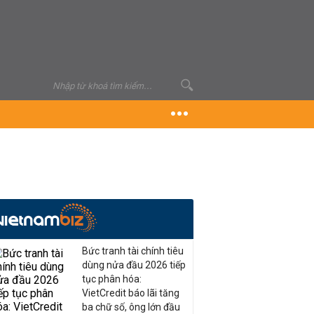
Bức tranh tài chính tiêu
dùng nửa đầu 2026 tiếp
tục phân hóa:
VietCredit báo lãi tăng
ba chữ số, ông lớn đầu