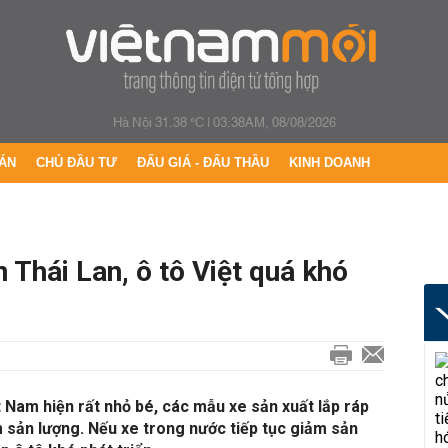
Hà Nội 31.38 °C
|
03:38AM, 08/08/2026
ÁN
CHỦ ĐẦU TƯ
ĐẤU GIÁ - ĐẤU THẦU
KINH DOANH
n Thái Lan, ô tô Việt quá khó
t Nam hiện rất nhỏ bé, các mẫu xe sản xuất lắp ráp
m sản lượng. Nếu xe trong nước tiếp tục giảm sản