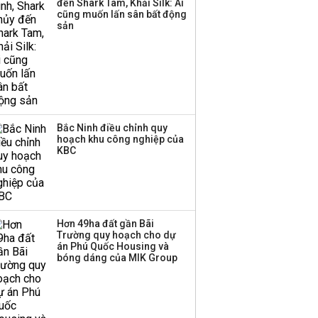
đến Shark Tam, Khải Silk: Ai
công ty khác đã giải thể
cũng muốn lấn sân bất động
sản
Bắc Ninh điều chỉnh quy
hoạch khu công nghiệp của
KBC
Hơn 49ha đất gần Bãi
Trường quy hoạch cho dự
án Phú Quốc Housing và
bóng dáng của MIK Group