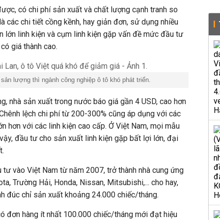
được, có chi phí sản xuất và chất lượng cạnh tranh so
à các chi tiết cồng kềnh, hay giản đơn, sử dụng nhiều
ần lớn linh kiện và cụm linh kiện gặp vấn đề mức đầu tư
có giá thành cao.
sản lượng thì ngành công nghiệp ô tô khó phát triển.
g, nhà sản xuất trong nước báo giá gần 4 USD, cao hơn
 Chênh lệch chi phí từ 200-300% cũng áp dụng với các
lớn hơn với các linh kiện cao cấp. Ở Việt Nam, mọi mẫu
 vậy, đầu tư cho
sản xuất linh kiện gặp bất lợi lớn, đại
t.
u tư vào Việt Nam từ năm 2007, trở thành nhà cung ứng
ta, Trường Hải, Honda, Nissan, Mitsubishi,... cho hay,
nh đúc chỉ sản xuất khoảng 24.000 chiếc/tháng.
 có đơn hàng ít nhất 100.000 chiếc/tháng mới đạt hiệu