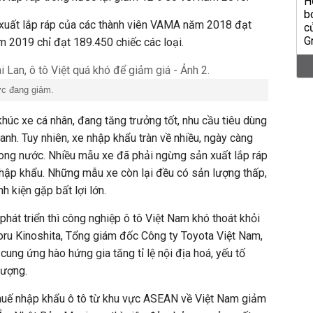
 xuất lắp ráp của các thành viên VAMA năm 2018 đạt
m 2019 chỉ đạt 189.450 chiếc các loại.
ớc đang giảm.
 khúc xe cá nhân, đang tăng trưởng tốt, nhu cầu tiêu dùng
anh. Tuy nhiên, xe nhập khẩu tràn về nhiều, ngày càng
rong nước. Nhiều mẫu xe đã phải ngừng sản xuất lắp ráp
hập khẩu. Những mẫu xe còn lại đều có sản lượng thấp,
nh kiện gặp bất lợi lớn.
phát triển thì công nghiệp ô tô Việt Nam khó thoát khỏi
oru Kinoshita, Tổng giám đốc Công ty Toyota Việt Nam,
cung ứng hào hứng gia tăng tỉ lệ nội địa hoá, yếu tố
lượng.
 thuế nhập khẩu ô tô từ khu vực ASEAN về Việt Nam giảm