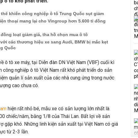
 ô tô khó phát triển.
 thể khiến công nghiệp ô tô Trung Quốc sụt giảm
điện thoại mang lại cho Vingroup hơn 5.600 tỉ đồng
a đồng loạt giảm giá, tha hồ chọn mua ô tô
c với các thương hiệu xe sang Audi, BMW bị mắc kẹt
ng Quốc
 ô tô xe máy, tại Diễn đàn DN Việt Nam (VBF) cuối kì
 công nghiệp ô tô Việt Nam rất khó phát triển do sản
hiệm quản lí sản xuất của các nhà cung ứng trong nước
 lượng cao chưa có.
 Nam
hiện rất nhỏ bé, mẫu xe có sản lượng lớn nhất là
00 chiếc/năm, bằng 1/8 của Thái Lan. Bất lợi về sản
rợ gặp khó. Những linh kiện sản xuất tại Việt Nam có giá
ực từ 2-3 lần.