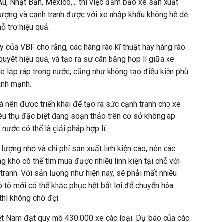
u, Nhật Bản, Mexico,... thì việc đảm bảo xe sản xuất
lượng và cạnh tranh được với xe nhập khẩu không hề dễ
ỗ trợ hiệu quả.
 của VBF cho rằng, các hàng rào kĩ thuật hay hàng rào
quyết hiệu quả, và tạo ra sự cân bằng hợp lí giữa xe
e lắp ráp trong nước, cũng như không tạo điều kiện phù
lành mạnh.
là nên được triển khai để tạo ra sức cạnh tranh cho xe
tiêu thụ đặc biệt đang soạn thảo trên cơ sở không áp
nước có thể là giải pháp hợp lí.
 lượng nhỏ và chi phí sản xuất linh kiện cao, nên các
g khó có thể tìm mua được nhiều linh kiện tại chỗ với
h tranh. Với sản lượng như hiện nay, sẽ phải mất nhiều
tô mới có thể khắc phục hết bất lợi để chuyển hóa
 thì không chờ đợi.
iệt Nam đạt quy mô 430.000 xe các loại. Dự báo của các