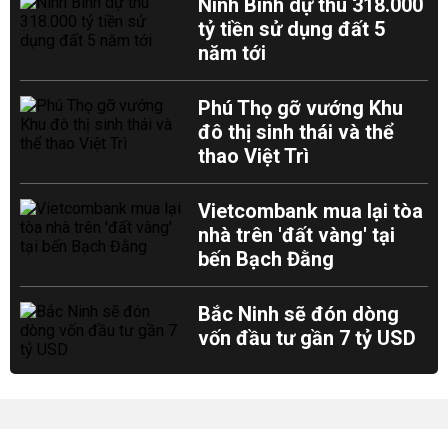
Ninh Bình dự thu 318.000
tỷ tiền sử dụng đất 5
năm tới
Phú Thọ gỡ vướng Khu
đô thị sinh thái và thể
thao Việt Trì
Vietcombank mua lại tòa
nhà trên 'đất vàng' tại
bến Bạch Đằng
Bắc Ninh sẽ đón dòng
vốn đầu tư gần 7 tỷ USD