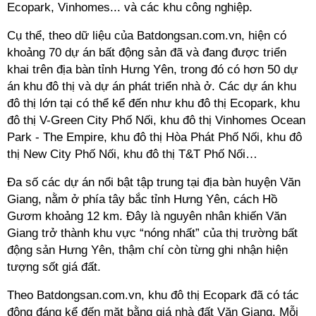
Ecopark, Vinhomes... và các khu công nghiệp.
Cụ thể, theo dữ liệu của Batdongsan.com.vn, hiện có
khoảng 70 dự án bất động sản đã và đang được triển
khai trên địa bàn tỉnh Hưng Yên, trong đó có hơn 50 dự
án khu đô thị và dự án phát triển nhà ở. Các dự án khu
đô thị lớn tại có thể kể đến như khu đô thị Ecopark, khu
đô thị V-Green City Phố Nối, khu đô thị Vinhomes Ocean
Park - The Empire, khu đô thị Hòa Phát Phố Nối, khu đô
thị New City Phố Nối, khu đô thị T&T Phố Nối…
Đa số các dự án nổi bật tập trung tại địa bàn huyện Văn
Giang, nằm ở phía tây bắc tỉnh Hưng Yên, cách Hồ
Gươm khoảng 12 km. Đây là nguyên nhân khiến Văn
Giang trở thành khu vực “nóng nhất” của thị trường bất
động sản Hưng Yên, thậm chí còn từng ghi nhận hiện
tượng sốt giá đất.
Theo Batdongsan.com.vn, khu đô thị Ecopark đã có tác
động đáng kể đến mặt bằng giá nhà đất Văn Giang. Mỗi