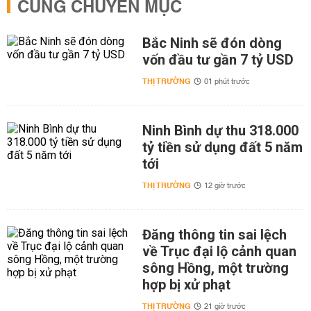
CÙNG CHUYÊN MỤC
Bắc Ninh sẽ đón dòng
vốn đầu tư gần 7 tỷ USD
THỊ TRƯỜNG
01 phút trước
Ninh Bình dự thu 318.000
tỷ tiền sử dụng đất 5 năm
tới
THỊ TRƯỜNG
12 giờ trước
Đăng thông tin sai lệch
về Trục đại lộ cảnh quan
sông Hồng, một trường
hợp bị xử phạt
THỊ TRƯỜNG
21 giờ trước