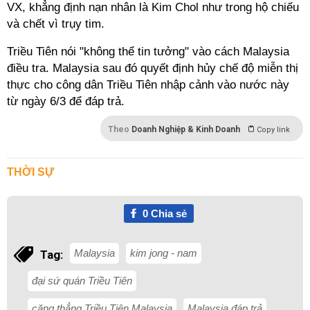
VX, khẳng định nạn nhân là Kim Chol như trong hộ chiếu
và chết vì trụy tim.
Triều Tiên nói "không thể tin tưởng" vào cách Malaysia
điều tra. Malaysia sau đó quyết định hủy chế độ miễn thị
thực cho công dân Triều Tiên nhập cảnh vào nước này
từ ngày 6/3 để đáp trả.
Theo
Doanh Nghiệp & Kinh Doanh
Copy link
THỜI SỰ
0
Chia sẻ
Malaysia
kim jong - nam
Tag:
đại sứ quán Triều Tiên
căng thẳng Triều Tiên Malaysia
Malaysia đáp trả