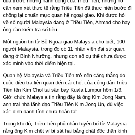
đũa trước những hành động của Triều Tiên, nhưng họ
cần xem xét thực tế rằng Triều Tiên đã thực hiện bước đi
chống lại chuẩn mực quan hệ ngoại giao. Khi được hỏi
về số người Malaysia đang ở Triều Tiên, Ahmad cho hay
ông cần kiểm tra số liệu.
Một nguồn tin từ Bộ Ngoại giao Malaysia cho biết, 100
người Malaysia, trong đó có 11 nhân viên đại sứ quán,
đang ở Bình Nhưỡng, nhưng con số cụ thể chưa được
xác minh vào thời điểm hiện tại.
Quan hệ Malaysia và Triều Tiên trở nên căng thẳng do
cuộc điều tra liên quan đến cái chết của công dân Triều
Tiên tên Kim Chol tại sân bay Kuala Lumpur hôm 1/3.
Giới chức Malaysia tin rằng đây là ông Kim Jong Nam,
anh trai nhà lãnh đạo Triều Tiên Kim Jong Un, dù việc
xác định danh tính chưa hoàn tất.
Trong khi đó, Triều Tiên phủ nhận tuyên bố từ Malaysia
rằng ông Kim chết vì bị sát hại bằng chất độc thần kinh