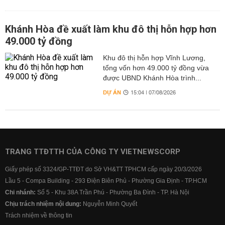
Khánh Hòa đề xuất làm khu đô thị hỗn hợp hơn
49.000 tỷ đồng
Khu đô thị hỗn hợp Vĩnh Lương,
tổng vốn hơn 49.000 tỷ đồng vừa
được UBND Khánh Hòa trình...
DỰ ÁN
15:04 | 07/08/2026
TRANG TTĐTTH CỦA CÔNG TY VIETNEWSCORP
Giấy phép số 3324/GP-TTĐT do Sở VH&TT TPHCM cấp ngày 20/3/2026
Lầu 5 - Compa Building - 293 Điện Biên Phủ - Phường Gia Định - TP.HCM
Chi nhánh:
Số 5 - Khu 38A Trần Phú - Phường Ba Đình - TP. Hà Nội
Chịu trách nhiệm nội dung:
Nguyễn Minh Quyết
Trách nhiệm về thông tin