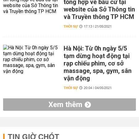
tổng hợp về bầu cử tại
website của Sở Thông tin
và Truyền thông TP HCM
THỜI SỰ
17:13 | 21/05/2021
Hà Nội: Từ 0h ngày 5/5
tạm dừng hoạt động tại
rạp chiếu phim, cơ sở
massage, spa, gym, sân
vận động
THỜI SỰ
20:04 | 04/05/2021
Xem thêm
TIN GIỜ CHÓT