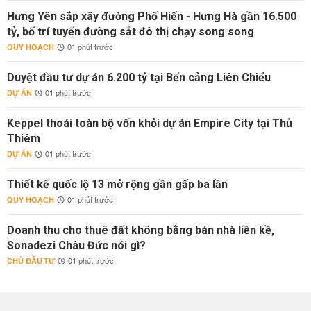
Hưng Yên sắp xây đường Phố Hiến - Hưng Hà gần 16.500
tỷ, bố trí tuyến đường sắt đô thị chạy song song
QUY HOẠCH
01 phút trước
Duyệt đầu tư dự án 6.200 tỷ tại Bến cảng Liên Chiểu
DỰ ÁN
01 phút trước
Keppel thoái toàn bộ vốn khỏi dự án Empire City tại Thủ
Thiêm
DỰ ÁN
01 phút trước
Thiết kế quốc lộ 13 mở rộng gần gấp ba lần
QUY HOẠCH
01 phút trước
Doanh thu cho thuê đất không bằng bán nhà liền kề,
Sonadezi Châu Đức nói gì?
CHỦ ĐẦU TƯ
01 phút trước