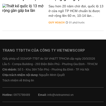
Sau hơn 20 năm chờ đợi, quốc lộ 13
ở cửa ngõ TP HCM chuẩn bị được
mở rộng lên 60 m, 10-14 làn...
QUY HOẠCH
01 phút trước
TRANG TTĐTTH CỦA CÔNG TY VIETNEWSCORP
Giấy phép số 3324/GP-TTĐT do Sở VH&TT TPHCM cấp ngày 20/3/2026
Lầu 5 - Compa Building - 293 Điện Biên Phủ - Phường Gia Định - TP.HCM
Chi nhánh:
Số 5 - Khu 38A Trần Phú - Phường Ba Đình - TP. Hà Nội
Chịu trách nhiệm nội dung:
Nguyễn Minh Quyết
Trách nhiệm về thông tin
Hotline:
0975798489
Email:
info@vietnammoi.vn