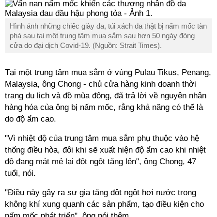
Hình ảnh những chiếc giày da, túi xách da thật bị nấm mốc tàn
phá sau tại một trung tâm mua sắm sau hơn 50 ngày đóng
cửa do đại dịch Covid-19. (Nguồn: Strait Times).
Tại một trung tâm mua sắm ở vùng Pulau Tikus, Penang,
Malaysia, ông Chong - chủ cửa hàng kinh doanh thời
trang du lịch và đồ mùa đông, đã trả lời về nguyên nhân
hàng hóa của ông bị nấm mốc, rằng khả năng có thể là
do độ ẩm cao.
"Vì nhiệt độ của trung tâm mua sắm phụ thuộc vào hệ
thống điều hòa, đôi khi sẽ xuất hiện độ ẩm cao khi nhiệt
độ đang mát mẻ lại đột ngột tăng lên", ông Chong, 47
tuổi, nói.
"Điều này gây ra sự gia tăng đột ngột hơi nước trong
không khí xung quanh các sản phẩm, tạo điều kiện cho
nấm mốc phát triển", ông nói thêm.