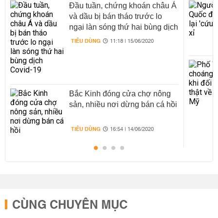
Đầu tuần, chứng khoán châu Á
và dầu bị bán tháo trước lo
ngại làn sóng thứ hai bùng dịch
Covid-19
TIÊU DÙNG
11:18 | 15/06/2020
Bắc Kinh đóng cửa chợ nông
sản, nhiều nơi dừng bán cá hồi
TIÊU DÙNG
16:54 | 14/06/2020
CÙNG CHUYÊN MỤC