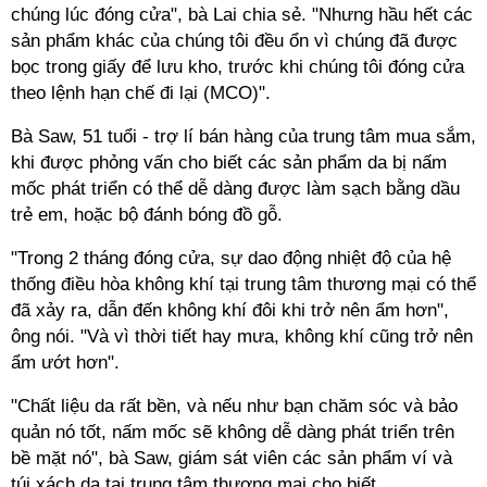
chúng lúc đóng cửa", bà Lai chia sẻ. "Nhưng hầu hết các
sản phẩm khác của chúng tôi đều ổn vì chúng đã được
bọc trong giấy để lưu kho, trước khi chúng tôi đóng cửa
theo lệnh hạn chế đi lại (MCO)".
Bà Saw, 51 tuổi - trợ lí bán hàng của trung tâm mua sắm,
khi được phỏng vấn cho biết các sản phẩm da bị nấm
mốc phát triển có thể dễ dàng được làm sạch bằng dầu
trẻ em, hoặc bộ đánh bóng đồ gỗ.
"Trong 2 tháng đóng cửa, sự dao động nhiệt độ của hệ
thống điều hòa không khí tại trung tâm thương mại có thể
đã xảy ra, dẫn đến không khí đôi khi trở nên ẩm hơn",
ông nói. "Và vì thời tiết hay mưa, không khí cũng trở nên
ẩm ướt hơn".
"Chất liệu da rất bền, và nếu như bạn chăm sóc và bảo
quản nó tốt, nấm mốc sẽ không dễ dàng phát triển trên
bề mặt nó", bà Saw, giám sát viên các sản phẩm ví và
túi xách da tại trung tâm thương mại cho biết.