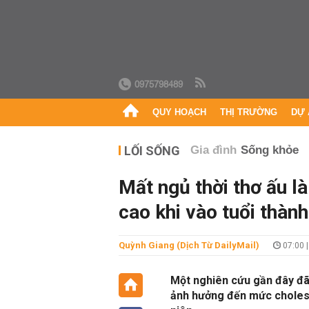
0975798489
QUY HOẠCH
THỊ TRƯỜNG
DỰ 
LỐI SỐNG
Gia đình
Sống khỏe
Mất ngủ thời thơ ấu l
cao khi vào tuổi thành
Quỳnh Giang (Dịch Từ DailyMail)
07:00 
Một nghiên cứu gần đây đã 
ảnh hưởng đến mức cholest