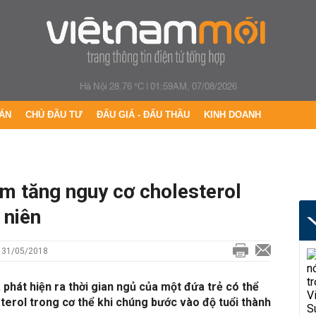
Hà Nội 28.76 °C
|
01:59AM, 07/08/2026
ÁN
CHỦ ĐẦU TƯ
ĐẤU GIÁ - ĐẤU THẦU
KINH DOANH
àm tăng nguy cơ cholesterol
 niên
| 31/05/2018
phát hiện ra thời gian ngủ của một đứa trẻ có thể
erol trong cơ thể khi chúng bước vào độ tuổi thành