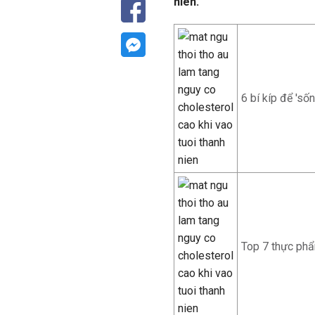
niên.
6 bí kíp để 's
Top 7 thực phẩ