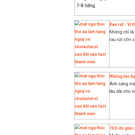
7-8 tiếng.
Rau rút - Vị 
Không chỉ là
rau rút còn 
Những tác hạ
Ánh sáng màn
lâu dài cho n
10 lí do giấc