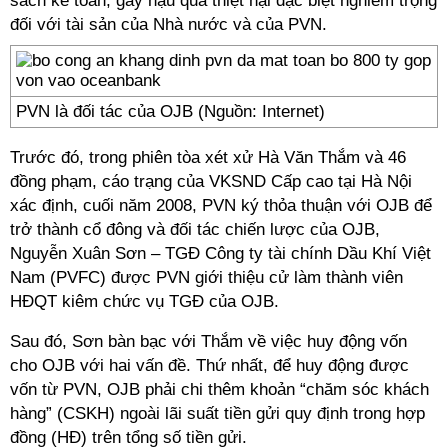
sách kế toán, gây hậu quả thiệt hại đặc biệt nghiêm trọng
đối với tài sản của Nhà nước và của PVN.
PVN là đối tác của OJB (Nguồn: Internet)
Trước đó, trong phiên tòa xét xử Hà Văn Thắm và 46
đồng phạm, cáo trạng của VKSND Cấp cao tại Hà Nội
xác định, cuối năm 2008, PVN ký thỏa thuận với OJB để
trở thành cổ đông và đối tác chiến lược của OJB,
Nguyễn Xuân Sơn – TGĐ Công ty tài chính Dầu Khí Việt
Nam (PVFC) được PVN giới thiệu cử làm thành viên
HĐQT kiêm chức vụ TGĐ của OJB.
Sau đó, Sơn bàn bạc với Thắm về việc huy động vốn
cho OJB với hai vấn đề. Thứ nhất, để huy động được
vốn từ PVN, OJB phải chi thêm khoản “chăm sóc khách
hàng” (CSKH) ngoài lãi suất tiền gửi quy định trong hợp
đồng (HĐ) trên tổng số tiền gửi.