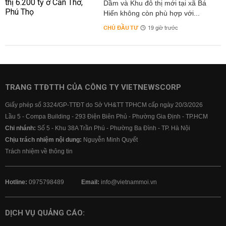
Dầm và Khu đô thị mới tại xã Bá
Hiến không còn phù hợp với...
CHỦ ĐẦU TƯ
19 giờ trước
TRANG TTĐTTH CỦA CÔNG TY VIETNEWSCORP
Giấy phép số 3324/GP-TTĐT do Sở VH&TT TPHCM cấp ngày 20/3/2026
Lầu 5 - Compa Building - 293 Điện Biên Phủ - Phường Gia Định - TP.HCM
Chi nhánh:
Số 5 - Khu 38A Trần Phú - Phường Ba Đình - TP. Hà Nội
Chịu trách nhiệm nội dung:
Nguyễn Minh Quyết
Trách nhiệm về thông tin
Hotline:
0975798489
Email:
info@vietnammoi.vn
DỊCH VỤ QUẢNG CÁO: