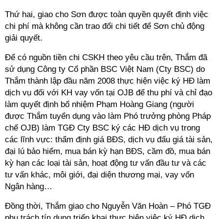
Thứ hai, giao cho Sơn được toàn quyền quyết định việc
chi phí mà không cần trao đổi chi tiết để Sơn chủ động
giải quyết.
Để có nguồn tiền chi CSKH theo yêu cầu trên, Thắm đã
sử dụng Công ty Cổ phần BSC Việt Nam (Cty BSC) do
Thắm thành lập đầu năm 2008 thực hiện việc ký HĐ làm
dịch vụ đối với KH vay vốn tại OJB để thu phí và chỉ đạo
làm quyết định bổ nhiệm Phạm Hoàng Giang (người
được Thắm tuyển dụng vào làm Phó trưởng phòng Pháp
chế OJB) làm TGĐ Cty BSC ký các HĐ dịch vụ trong
các lĩnh vực: thẩm định giá BĐS, dịch vụ đấu giá tài sản,
đại lú bảo hiểm, mua bán kỳ hạn BĐS, cầm đồ, mua bán
kỳ hạn các loại tài sản, hoạt động tư vấn đầu tư và các
tư vấn khác, môi giới, đại diện thương mại, vay vốn
Ngân hàng…
Đồng thời, Thắm giao cho Nguyễn Văn Hoàn – Phó TGĐ
phụ trách tín dụng triển khai thực hiện việc ký HĐ dịch