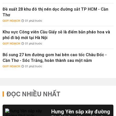
Đề xuất 28 khu đô thị nén dọc đường sắt TP HCM - Cần
Thơ
QUY HOẠCH
01 phút trước
Khu vực Công viên Cầu Giấy sẽ là điểm bắn pháo hoa và
phố đi bộ mới tại Hà Nội
QUY HOẠCH
01 phút trước
Bổ sung 27 km đường gom hai bên cao tốc Châu Đốc -
Cần Thơ - Sóc Trăng, hoàn thành sau một năm
QUY HOẠCH
01 phút trước
ĐỌC NHIỀU NHẤT
Hưng Yên sắp xây đường