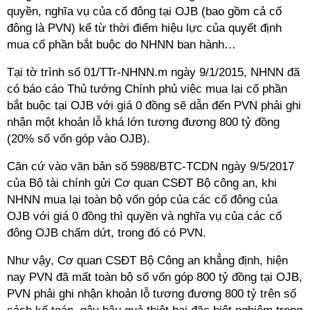
quyền, nghĩa vụ của cổ đông tại OJB (bao gồm cả cổ
đông là PVN) kể từ thời điểm hiệu lực của quyết định
mua cổ phần bắt buộc do NHNN ban hành…
Tại tờ trình số 01/TTr-NHNN.m ngày 9/1/2015, NHNN đã
có báo cáo Thủ tướng Chính phủ việc mua lại cổ phần
bắt buộc tại OJB với giá 0 đồng sẽ dẫn đến PVN phải ghi
nhận một khoản lỗ khá lớn tương đương 800 tỷ đồng
(20% số vốn góp vào OJB).
Căn cứ vào văn bản số 5988/BTC-TCDN ngày 9/5/2017
của Bộ tài chính gửi Cơ quan CSĐT Bộ công an, khi
NHNN mua lại toàn bộ vốn góp của các cổ đông của
OJB với giá 0 đồng thì quyền và nghĩa vụ của các cổ
đông OJB chấm dứt, trong đó có PVN.
Như vậy, Cơ quan CSĐT Bộ Công an khẳng định, hiện
nay PVN đã mất toàn bộ số vốn góp 800 tỷ đồng tại OJB,
PVN phải ghi nhận khoản lỗ tương đương 800 tỷ trên sổ