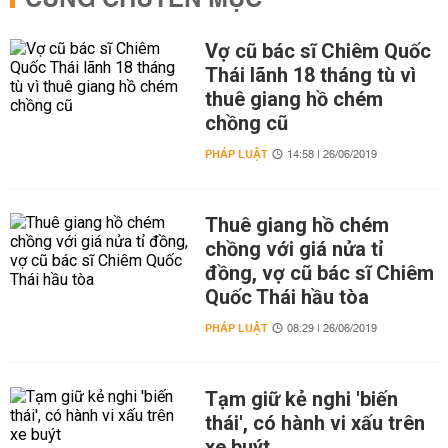
CÙNG CHUYÊN MỤC
Vợ cũ bác sĩ Chiêm Quốc
Thái lãnh 18 tháng tù vì
thuê giang hồ chém
chồng cũ
PHÁP LUẬT
14:58 | 26/06/2019
Thuê giang hồ chém
chồng với giá nửa tỉ
đồng, vợ cũ bác sĩ Chiêm
Quốc Thái hầu tòa
PHÁP LUẬT
08:29 | 26/06/2019
Tạm giữ kẻ nghi 'biến
thái', có hành vi xấu trên
xe buýt