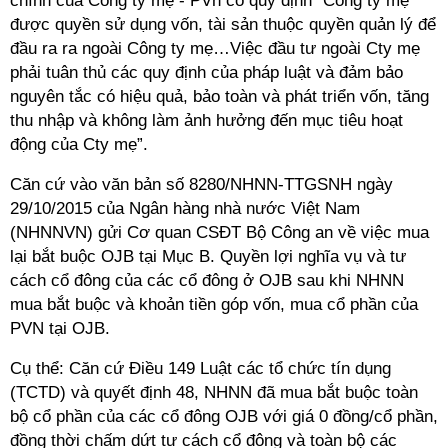
chính của Công ty mẹ - PVn có quy định “Công ty mẹ
được quyền sử dụng vốn, tài sản thuộc quyền quản lý để
đầu ra ra ngoài Công ty mẹ…Việc đầu tư ngoài Cty mẹ
phải tuân thủ các quy định của pháp luật và đảm bảo
nguyên tắc có hiệu quả, bảo toàn và phát triển vốn, tăng
thu nhập và không làm ảnh hưởng đến mục tiêu hoạt
động của Cty mẹ”.
Căn cứ vào văn bản số 8280/NHNN-TTGSNH ngày
29/10/2015 của Ngân hàng nhà nước Việt Nam
(NHNNVN) gửi Cơ quan CSĐT Bộ Công an về việc mua
lại bắt buộc OJB tại Mục B. Quyền lợi nghĩa vụ và tư
cách cổ đông của các cổ đông ở OJB sau khi NHNN
mua bắt buộc và khoản tiền góp vốn, mua cổ phần của
PVN tại OJB.
Cụ thể: Căn cứ Điều 149 Luật các tổ chức tín dụng
(TCTD) và quyết định 48, NHNN đã mua bắt buộc toàn
bộ cổ phần của các cổ đông OJB với giá 0 đồng/cổ phần,
đồng thời chấm dứt tư cách cổ đông và toàn bộ các