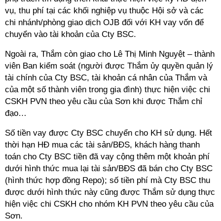
vụ, thu phí tại các khối nghiệp vụ thuộc Hội sở và các
chi nhánh/phòng giao dịch OJB đối với KH vay vốn để
chuyển vào tài khoản của Cty BSC.
Ngoài ra, Thắm còn giao cho Lê Thị Minh Nguyệt – thành
viên Ban kiểm soát (người được Thắm ủy quyền quản lý
tài chính của Cty BSC, tài khoản cá nhân của Thắm và
của một số thành viên trong gia đình) thực hiện việc chi
CSKH PVN theo yêu cầu của Sơn khi được Thắm chỉ
đạo…
Số tiền vay được Cty BSC chuyển cho KH sử dụng. Hết
thời hạn HĐ mua các tài sản/BĐS, khách hàng thanh
toán cho Cty BSC tiền đã vay cộng thêm một khoản phí
dưới hình thức mua lại tài sản/BĐS đã bán cho Cty BSC
(hình thức hợp đồng Repo); số tiền phí mà Cty BSC thu
được dưới hình thức này cũng được Thắm sử dụng thực
hiện việc chi CSKH cho nhóm KH PVN theo yêu cầu của
Sơn.