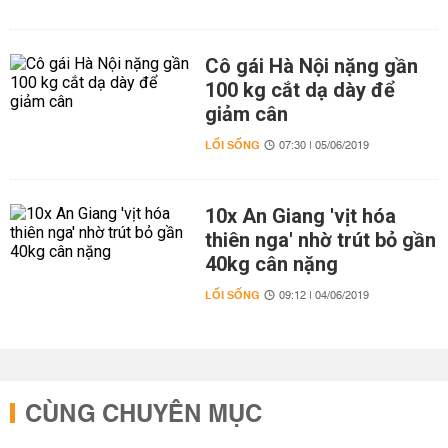
Cô gái Hà Nội nặng gần
100 kg cắt dạ dày để
giảm cân
LỐI SỐNG
07:30 | 05/06/2019
10x An Giang 'vịt hóa
thiên nga' nhờ trút bỏ gần
40kg cân nặng
LỐI SỐNG
09:12 | 04/06/2019
CÙNG CHUYÊN MỤC