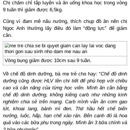
Chị chăm chỉ tập luyện và ăn uống khoa học trong vòng
9 tuần thì giảm được 6,5kg.
Cũng vì đam mê nấu nướng, thích chụp đồ ăn nên chị
Ngọc Anh thường lấy điều đó làm “động lực” để giảm
cân.
Vòng bụng giảm được 10cm sau 9 tuần.
Về chế độ dinh dưỡng, bà mẹ trẻ cho hay: “
Chế độ dinh
dưỡng cũng được HLV lên chi tiết để phù hợp với chiều
cao và cân nặng của từng học viên. Mình ăn cân bằng
chế độ dinh dưỡng, không kiêng carb như những kinh
nghiệm chia sẻ trên mạng. Carb mình vẫn ăn cơm gạo
lứt, khoai lang, bánh mì đen. Thịt hầu hết chế biến
nướng, luộc, hấp, hạn chế xào rán. Bên cạnh đó là hoa
quả vào các bữa phụ trong ngày. Mình ăn 3 bữa chính và
2 bữa phụ/ngày
”.