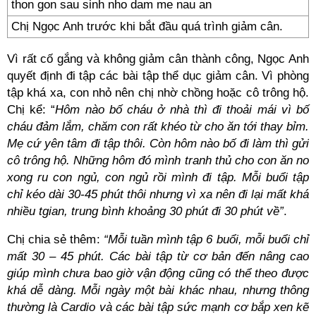
Chị Ngọc Anh trước khi bắt đầu quá trình giảm cân.
Vì rất cố gắng và không giảm cân thành công, Ngọc Anh
quyết định đi tập các bài tập thể dục giảm cân. Vì phòng
tập khá xa, con nhỏ nên chị nhờ chồng hoặc cô trông hộ.
Chị kể: “
Hôm nào bố cháu ở nhà thì đi thoải mái vì bố
cháu đảm lắm, chăm con rất khéo từ cho ăn tới thay bỉm.
Mẹ cứ yên tâm đi tập thôi. Còn hôm nào bố đi làm thì gửi
cô trông hộ. Những hôm đó mình tranh thủ cho con ăn no
xong ru con ngủ, con ngủ rồi mình đi tập. Mỗi buổi tập
chỉ kéo dài 30-45 phút thôi nhưng vì xa nên đi lại mất khá
nhiều tgian, trung bình khoảng 30 phút đi 30 phút về”
.
Chị chia sẻ thêm:
“Mỗi tuần mình tập 6 buổi, mỗi buổi chỉ
mất 30 – 45 phút. Các bài tập từ cơ bản đến nâng cao
giúp mình chưa bao giờ vận động cũng có thể theo được
khá dễ dàng. Mỗi ngày một bài khác nhau, nhưng thông
thường là Cardio và các bài tập sức mạnh cơ bắp xen kẽ