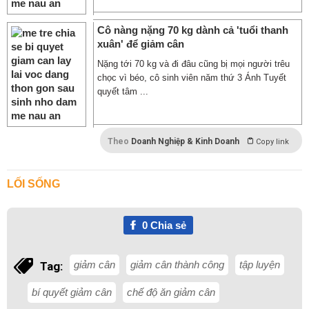
Cô nàng nặng 70 kg dành cả 'tuổi thanh
xuân' để giảm cân
Nặng tới 70 kg và đi đâu cũng bị mọi người trêu
chọc vì béo, cô sinh viên năm thứ 3 Ánh Tuyết
quyết tâm ...
Theo
Doanh Nghiệp & Kinh Doanh
Copy link
LỐI SỐNG
0
Chia sẻ
giảm cân
giảm cân thành công
tập luyện
Tag:
bí quyết giảm cân
chế độ ăn giảm cân