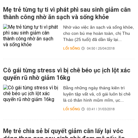
Mẹ trẻ từng tự ti vì phát phì sau sinh giảm cân
thành công nhờ ăn sạch và sống khỏe
Nhờ vào việc ăn sạch và sống khỏe,
cho con bú mẹ hoàn toàn, chị Thu
Thảo (25 tuổi) đã dần lấy lại...
LỐI SỐNG
04:50 | 25/04/2018
Cô gái từng stress vì bị chê béo ục ịch lột xác
quyến rũ nhờ giảm 16kg
Bằng những ngày tháng kiên trì
luyện tập vất vả, cô gái luôn bị chê
là có thân hình mũm mĩm, ục...
LỐI SỐNG
03:41 | 31/03/2018
Mẹ trẻ chia sẻ bí quyết giảm cân lấy lại vóc