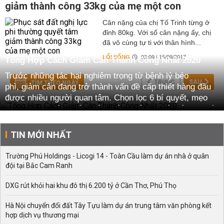
giảm thành công 33kg của mẹ một con
Cân nặng của chị Tố Trinh từng ở
đỉnh 80kg. Với số cân nặng ấy, chị
đã vô cùng tự ti với thân hình...
LỐI SỐNG
03:09 | 15/09/2017
Tổng Hợp Cách Giảm Cân Thành Công Nhất 2020
Trước những tác hại nghiêm trọng từ bệnh lý béo
TRƯỚC
SAU
TÌM THEO NGÀY
phì, giảm cân đang trở thành vấn đề cấp thiết hàng đầu
được nhiều người quan tâm. Chọn lọc 6 bí quyết, mẹo
hay, kinh nghiệm
giảm cân thành công
dưới đây sẽ giúp
bạn sụt ngay từ 10 đến 15kg mỡ thừa, lấy lại vóc dáng
Sline quyến rũ. Mời các bạn cùng tham khảo.
TIN MỚI NHẤT
Các nguyên tắc giảm cân thành công an toàn, nhanh
chóng
Trường Phú Holdings - Licogi 14 - Toàn Cầu làm dự án nhà ở quân
đội tại Bắc Cam Ranh
Tăng cân là quá trình tự nhiên cơ thể, có thể gặp mọi độ
tuổi, giới tính khác nhau. Nhưng tăng cân đột ngột, mất
DXG rút khỏi hai khu đô thị 6.200 tỷ ở Cần Thơ, Phú Thọ
kiểm soát, đặc biệt chỉ số cân nặng, mỡ thừa vượt mức
quy định sẽ dẫn đến nhiều biến chứng nguy hại cho sức
Hà Nội chuyển đổi đất Tây Tựu làm dự án trung tâm văn phòng kết
khỏe như mỡ máu, tai biến, tiểu đường….
hợp dịch vụ thương mại