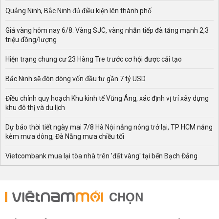
Do đó, công cuộc giảm cân ngày càng trở nên cần thiết
Quảng Ninh, Bắc Ninh đủ điều kiện lên thành phố
hơn bao giờ hết! Trước khi bắt tay vào các phương pháp
phía dưới, bạn bắt buộc phải nắm rõ các nguyên tắc
Giá vàng hôm nay 6/8: Vàng SJC, vàng nhẫn tiếp đà tăng mạnh 2,3
giảm cân thành công
nhanh, an toàn sau:
triệu đồng/lượng
- Giảm cân không đồng nghĩa nhịn ăn. Thay vào đó, bạn
Hiện trạng chung cư 23 Hàng Tre trước cơ hội được cải tạo
cần thay đổi chế độ dinh dưỡng khoa học.
Bắc Ninh sẽ đón dòng vốn đầu tư gần 7 tỷ USD
- Xây dựng kế hoạch: Đo lường, tính toán, kiểm soát
năng lượng calo đã nạp và tiêu thụ mỗi ngày.
Điều chỉnh quy hoạch Khu kinh tế Vũng Áng, xác định vị trí xây dựng
- Giảm béo không thể đạt hiệu quả nếu chỉ ăn kiêng mà
khu đô thị và du lịch
không vận động cơ thể.
Dự báo thời tiết ngày mai 7/8 Hà Nội nắng nóng trở lại, TP HCM nắng
- Nguyên tắc giảm cân nhanh là tuyệt đối tránh xa các
kèm mưa dông, Đà Nẵng mưa chiều tối
món ăn nhiều calo dư quá mức như bánh keọ, đồ ăn
nhanh, thức ăn dầu mỡ….
Vietcombank mua lại tòa nhà trên 'đất vàng' tại bến Bạch Đằng
- Nói không với ăn đêm – rượu bia – thức khuya Sau khi
ăn xong cần ngồi, đi lại nhẹ nhàng, không được nằm vì
CHỌN
nó khiến mỡ dễ tích tụ.
- Nước, rau xanh và hoa quả là những thực phẩm đồng