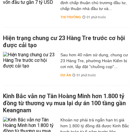
định chấp thuận chủ trương đầu tư,
thời gian dài.
chấp thuận nhà đầu tư và...
Ăn ít chất bột đường
THỊ TRƯỜNG
01 phút trước
Chất bột đường hay Carbohydrate tinh chết chứa nhiều
hàm lượng đường, kích thích đường máu tăng cao dẫn
đến cảm giác thèm ăn.
Hiện trạng chung cư 23 Hàng Tre trước cơ hội
được cải tạo
Giảm cân cấp tốc tại nhà từ thực đơn với trứng
Ăn trứng vào bữa sáng với bánh mì, giúp bạn hấp thụ ít
Sau hơn 40 năm sử dụng, chung cư
23 Hàng Tre, phường Hoàn Kiếm bị
calo hơn trong vòng 36 giờ tiếp theo, cũng như giảm cân
cơi nới, lắp đặt "chuồng cọp"...
tiêu mỡ.
DỰ ÁN
01 phút trước
Giảm cân khoa học tự nhiên theo chế độ Eat Clean
Chế độ Eat Clean tức là cách ăn sạch, nghĩa là bạn sử
dụng thực phẩm không chế biến quá nhiều vẫn giữ
Kinh Bắc vẫn nợ Tân Hoàng Minh hơn 1.800 tỷ
nguyên được bản chất tự nhiên.
đồng từ thương vụ mua lại dự án 100 tầng gần
Nhiều người đã thực hiện cách giảm cân này thành công,
Keangnam
giảm cân gấp 2 – 3 lần so với chế độ ăn kiêng ít mỡ
thông thường. Cách giảm cân khoa học theo chế độ Eat
hơn 1.800 tỷ đồng đã được Kinh Bắc
Clean.
hạch toán từ 6 năm trước liên...