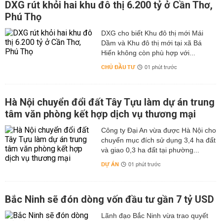
từ các bài tập hay vận động. Còn nếu như không vận
DXG rút khỏi hai khu đô thị 6.200 tỷ ở Cần Thơ,
động, thì nạp ít calo hơn.
Phú Thọ
Cách ăn giảm cân an toàn hiệu quả
DXG cho biết Khu đô thị mới Mái
Ai cũng biết rằng, chế độ ăn uống ảnh hưởng rất lớn đến
Dầm và Khu đô thị mới tại xã Bá
Hiến không còn phù hợp với...
cân nặng. Và đây cũng là cách giảm cân khoa học mà
bạn nên lưu ý.
CHỦ ĐẦU TƯ
01 phút trước
Ăn nhiều chất đạm, chất xơ và ít chất đường bột.
Ăn nhiều chất đạm
Hà Nội chuyển đổi đất Tây Tựu làm dự án trung
Ăn nhiều chất đạm sẽ làm tăng hoạt động trao đổi chất
tâm văn phòng kết hợp dịch vụ thương mại
thêm 80 – 100 calo mỗi ngày.
Công ty Đại An vừa được Hà Nội cho
Tăng lượng protein vào chế độ ăn kiêng cũng là một
chuyển mục đích sử dụng 3,4 ha đất
trong những cách giảm cân hiệu quả nhất và đơn giản.
và giao 0,3 ha đất tại phường...
DỰ ÁN
01 phút trước
Bổ sung nhiều chất xơ
Đây là một trong những lời khuyên về cách giảm cân
hiệu quả an toàn tại nhà mà bạn nên áp dụng ngay.
Bắc Ninh sẽ đón dòng vốn đầu tư gần 7 tỷ USD
Các loại chất xơ từ rau quả, các loại rau nhiều nhớt làm
Lãnh đạo Bắc Ninh vừa trao quyết
tăng cảm giác no, giúp kiểm soát được cân nặng trong