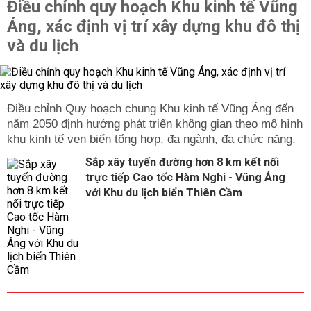
hành trong suốt công cuộc tiêu mỡ, thu gọn người.
Điều chỉnh quy hoạch Khu kinh tế Vũng
- Thay vì chỉ nằm lướt web, xem phim, chơi game vào
Áng, xác định vị trí xây dựng khu đô thị
thời gian rảnh, bạn nên đi dạo, chạy bộ hoặc tập thể
và du lịch
dục.
Tổng hợp 6 cách giảm cân thành công nhất hiện nay
Dưới đây là chi tiết cách giảm cân toàn thân có thể áp
Điều chỉnh Quy hoạch chung Khu kinh tế Vũng Áng đến
dụng cho cả nam và nữ, bạn đọc chỉ cần thực hiện đúng
năm 2050 định hướng phát triển không gian theo mô hình
theo hướng dẫn sau:
khu kinh tế ven biển tổng hợp, đa ngành, đa chức năng.
Giảm lượng calo nạp vào cơ thể hàng ngày
Sắp xây tuyến đường hơn 8 km kết nối
Giảm lượng tiêu thụ calo mỗi ngày là cách giảm cân
trực tiếp Cao tốc Hàm Nghi - Vũng Áng
nhanh chóng bạn nên áp dụng ngay.
với Khu du lịch biển Thiên Cầm
Ví dụ như: Nếu bạn nạp khoảng 2000 calo từ các loại
thức ăn hàng ngày và tiêu thụ khoảng 500 calo từ các
hoạt động thể chất.
Và để giảm cân hiệu quả thì nhớ rằng nạp vào ít calo
hơn là tiêu thụ.
Chẳng hạn như: Nạp 1500 calo thì nên tiêu thụ 2000 calo