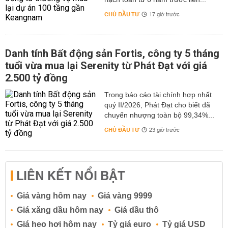
Ăn vặt bằng trái cây và các loại hạt
CHỦ ĐẦU TƯ
17 giờ trước
Trong ngày không tránh được những lúc cơ thể bạn có
cảm giác thèm ăn. Những lúc này, thay vì ăn bánh ngọt,
trà sữa hoặc các thực phẩm nhiều đường khác, bạn có
Danh tính Bất động sản Fortis, công ty 5 tháng
thể chọn trái cây, các loại hạt.
tuổi vừa mua lại Serenity từ Phát Đạt với giá
Thực phẩm tươi, ít đường giúp bạn hạn chế cơn thèm
2.500 tỷ đồng
ăn, kích thích quá trình trao đổi chất, giải tỏa chất béo
Trong báo cáo tài chính hợp nhất
giúp giảm cân hiệu quả.
quý II/2026, Phát Đạt cho biết đã
Giảm cân nhanh từ gừng và chanh
chuyển nhượng toàn bộ 99,34%...
Đây là cách giảm cân cấp tốc trong 1 tuần với sự kết
CHỦ ĐẦU TƯ
23 giờ trước
hợp giữa hai nguyên liệu phổ biến là gừng và chanh.
Công thức này giúp detox thanh lọc cơ thể, giải độc và
giảm cân nhanh hiệu quả nhất. Thức uống detox giảm
LIÊN KẾT NỔI BẬT
cân từ gừng và chanh.
Những lưu ý khi giảm cân thành công nhanh bạn cần
Giá vàng hôm nay
Giá vàng 9999
biết
Giá xăng dầu hôm nay
Giá dầu thô
Giữa việc vận động cơ thể và ăn kiêng thì cần chú ý vai
Giá heo hơi hôm nay
Tỷ giá euro
Tỷ giá USD