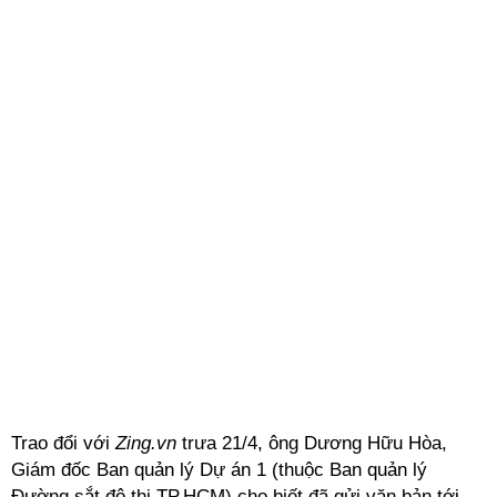
Trao đổi với
Zing.vn
trưa 21/4, ông Dương Hữu Hòa,
Giám đốc Ban quản lý Dự án 1 (thuộc Ban quản lý
Đường sắt đô thị TP.HCM) cho biết đã gửi văn bản tới