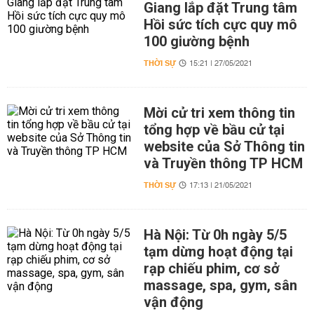
Giang lắp đặt Trung tâm
Hồi sức tích cực quy mô
100 giường bệnh
THỜI SỰ
15:21 | 27/05/2021
Mời cử tri xem thông tin
tổng hợp về bầu cử tại
website của Sở Thông tin
và Truyền thông TP HCM
THỜI SỰ
17:13 | 21/05/2021
Hà Nội: Từ 0h ngày 5/5
tạm dừng hoạt động tại
rạp chiếu phim, cơ sở
massage, spa, gym, sân
vận động