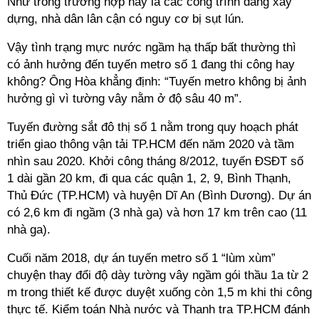
Như trong trường hợp này là các công trình đang xây
dựng, nhà dân lân cận có nguy cơ bị sụt lún.
Vậy tình trạng mực nước ngầm hạ thấp bất thường thì
có ảnh hưởng đến tuyến metro số 1 đang thi công hay
không? Ông Hòa khẳng định: “Tuyến metro không bị ảnh
hưởng gì vì tường vây nằm ở độ sâu 40 m”.
Tuyến đường sắt đô thị số 1 nằm trong quy hoạch phát
triển giao thông vận tải TP.HCM đến năm 2020 và tầm
nhìn sau 2020. Khởi công tháng 8/2012, tuyến ĐSĐT số
1 dài gần 20 km, đi qua các quận 1, 2, 9, Bình Thạnh,
Thủ Đức (TP.HCM) và huyện Dĩ An (Bình Dương). Dự án
có 2,6 km đi ngầm (3 nhà ga) và hơn 17 km trên cao (11
nhà ga).
Cuối năm 2018, dự án tuyến metro số 1 “lùm xùm”
chuyện thay đổi độ dày tường vây ngầm gói thầu 1a từ 2
m trong thiết kế được duyệt xuống còn 1,5 m khi thi công
thực tế. Kiểm toán Nhà nước và Thanh tra TP.HCM đánh