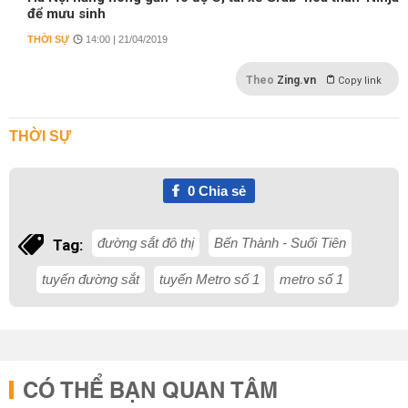
để mưu sinh
THỜI SỰ
14:00 | 21/04/2019
Theo
Zing.vn
Copy link
THỜI SỰ
0
Chia sẻ
đường sắt đô thị
Bến Thành - Suối Tiên
Tag:
tuyến đường sắt
tuyến Metro số 1
metro số 1
CÓ THỂ BẠN QUAN TÂM