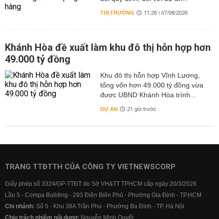
THỊ TRƯỜNG
11:26 | 07/08/2026
Khánh Hòa đề xuất làm khu đô thị hỗn hợp hơn
49.000 tỷ đồng
Khu đô thị hỗn hợp Vĩnh Lương,
tổng vốn hơn 49.000 tỷ đồng vừa
được UBND Khánh Hòa trình...
DỰ ÁN
21 giờ trước
TRANG TTĐTTH CỦA CÔNG TY VIETNEWSCORP
Giấy phép số 3324/GP-TTĐT do Sở VH&TT TPHCM cấp ngày 20/3/2026
Lầu 5 - Compa Building - 293 Điện Biên Phủ - Phường Gia Định - TP.HCM
Chi nhánh:
Số 5 - Khu 38A Trần Phú - Phường Ba Đình - TP. Hà Nội
Chịu trách nhiệm nội dung:
Nguyễn Minh Quyết