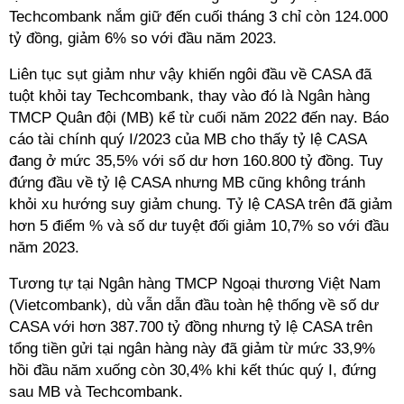
Techcombank nắm giữ đến cuối tháng 3 chỉ còn 124.000
tỷ đồng, giảm 6% so với đầu năm 2023.
Liên tục sụt giảm như vậy khiến ngôi đầu về CASA đã
tuột khỏi tay Techcombank, thay vào đó là Ngân hàng
TMCP Quân đội (MB) kể từ cuối năm 2022 đến nay. Báo
cáo tài chính quý I/2023 của MB cho thấy tỷ lệ CASA
đang ở mức 35,5% với số dư hơn 160.800 tỷ đồng. Tuy
đứng đầu về tỷ lệ CASA nhưng MB cũng không tránh
khỏi xu hướng suy giảm chung. Tỷ lệ CASA trên đã giảm
hơn 5 điểm % và số dư tuyệt đối giảm 10,7% so với đầu
năm 2023.
Tương tự tại Ngân hàng TMCP Ngoại thương Việt Nam
(Vietcombank), dù vẫn dẫn đầu toàn hệ thống về số dư
CASA với hơn 387.700 tỷ đồng nhưng tỷ lệ CASA trên
tổng tiền gửi tại ngân hàng này đã giảm từ mức 33,9%
hồi đầu năm xuống còn 30,4% khi kết thúc quý I, đứng
sau MB và Techcombank.