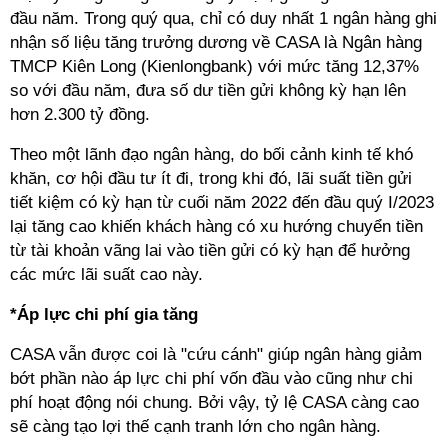
đầu năm. Trong quý qua, chỉ có duy nhất 1 ngân hàng ghi
nhận số liệu tăng trưởng dương về CASA là Ngân hàng
TMCP Kiên Long (Kienlongbank) với mức tăng 12,37%
so với đầu năm, đưa số dư tiền gửi không kỳ hạn lên
hơn 2.300 tỷ đồng.
Theo một lãnh đạo ngân hàng, do bối cảnh kinh tế khó
khăn, cơ hội đầu tư ít đi, trong khi đó, lãi suất tiền gửi
tiết kiệm có kỳ hạn từ cuối năm 2022 đến đầu quý I/2023
lại tăng cao khiến khách hàng có xu hướng chuyển tiền
từ tài khoản vãng lai vào tiền gửi có kỳ hạn để hưởng
các mức lãi suất cao này.
*Áp lực chi phí gia tăng
CASA vẫn được coi là "cứu cánh" giúp ngân hàng giảm
bớt phần nào áp lực chi phí vốn đầu vào cũng như chi
phí hoạt động nói chung. Bởi vậy, tỷ lệ CASA càng cao
sẽ càng tạo lợi thế cạnh tranh lớn cho ngân hàng.