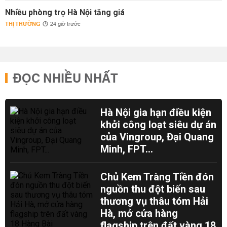
Nhiều phòng trọ Hà Nội tăng giá
THỊ TRƯỜNG
24 giờ trước
ĐỌC NHIỀU NHẤT
Hà Nội gia hạn điều kiện
khởi công loạt siêu dự án
của Vingroup, Đại Quang
Minh, FPT...
Chủ Kem Tràng Tiền đón
nguồn thu đột biến sau
thương vụ thâu tóm Hải
Hà, mở cửa hàng
flagship trên đất vàng 18