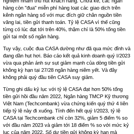
nghiệm nhằm thu hút khách hàng. Chưa kể, các ngân
hàng còn "đua" miễn phí hàng loạt các giao dịch trên
kênh ngân hàng số với mục đích giữ chân nguồn tiền
vãng lai, tiền gửi thanh toán. Tỷ lệ CASA vì thế cũng
từng có lúc đạt tới trên 40%, thậm chí là 50% tổng tiền
gửi tại một số ngân hàng.
Tuy vậy, cuộc đua CASA dường như đã qua mức đỉnh và
đang dần hụt hơi. Báo cáo kết quả kinh doanh quý I/2023
vừa qua phản ánh sự sụt giảm mạnh của dòng tiền gửi
không kỳ hạn tại 27/28 ngân hàng niêm yết. Và đây
không phải quý đầu tiên CASA suy giảm.
Từng ghi dấu kỷ lục với tỷ lệ CASA đạt hơn 50% tổng
tiền gửi hồi đầu năm 2022, Ngân hàng TMCP Kỹ thương
Việt Nam (Techcombank) vừa chứng kiến quý thứ 4 liên
tiếp tỷ lệ này đi xuống. Tính đến hết quý I/2023, tỷ lệ
CASA tại Techcombank chỉ còn 32%, giảm 5 điểm % so
với đầu năm 2023 và giảm tới 18 điểm % so với mức kỷ
lục của năm 2022. Số dư tiền gửi không kỳ hạn mà