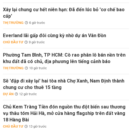
Xây lại chung cư hết niên hạn: Đã đến lúc bỏ 'cơ chế bao
cấp'
THỊ TRƯỜNG
6 giờ trước
Everland lãi gấp đôi cùng kỳ nhờ dự án Vân Đồn
CHỦ ĐẦU TƯ
9 giờ trước
Phường Tam Bình, TP HCM: Cò rao phân lô bán nền trên
khu đất đã có chủ, địa phương lên tiếng cảnh báo
THỊ TRƯỜNG
10 giờ trước
Sẽ 'đập đi xây lại' hai tòa nhà Chợ Xanh, Nam Định thành
chung cư cho thuê 15 tầng
DỰ ÁN
12 giờ trước
Chủ Kem Tràng Tiền đón nguồn thu đột biến sau thương
vụ thâu tóm Hải Hà, mở cửa hàng flagship trên đất vàng
18 Hàng Bài
CHỦ ĐẦU TƯ
13 giờ trước