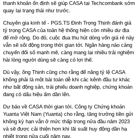
thanh khoản ổn định sẽ giúp CASA tại Techcombank sớm
quay lại trạng thái như trước.
Chuyên gia kinh tế - PGS.TS Đinh Trọng Thịnh đánh giá
tỷ trọng CASA của toàn hệ thống hiện còn nhiều dư địa
để mở rộng. Do đó, cuộc đua thu hút dòng vốn giá rẻ này
vẫn sẽ sôi động trong thời gian tới. Ngân hàng nào càng
chuyển đổi số mạnh mẽ, càng mang lại nhiều trải nghiệm
hài lòng người dùng sẽ càng có lợi thế.
Dù vậy, ông Thịnh cũng cho rằng để nâng tỷ lệ CASA
không phải là một bài toán dễ khi các kênh đầu tư khác
như bất động sản, trái phiếu doanh nghiệp, chứng khoán
đang có dấu hiệu ấm dần lên.
Dự báo về CASA thời gian tới, Công ty Chứng khoán
Yuanta Việt Nam (Yuanta) cho rằng, tăng trưởng tiền gửi
không kỳ hạn vẫn ở mức thấp trong nửa đầu năm 2023
và sẽ được cải thiện hơn khi lãi suất huy động dần hạ
nhiệt trong nửa cuối năm nay.