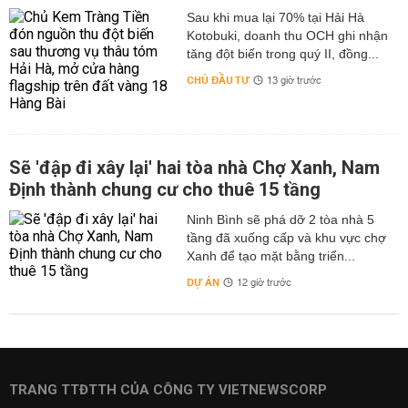
Sau khi mua lại 70% tại Hải Hà
Kotobuki, doanh thu OCH ghi nhận
tăng đột biến trong quý II, đồng...
CHỦ ĐẦU TƯ
13 giờ trước
Sẽ 'đập đi xây lại' hai tòa nhà Chợ Xanh, Nam
Định thành chung cư cho thuê 15 tầng
Ninh Bình sẽ phá dỡ 2 tòa nhà 5
tầng đã xuống cấp và khu vực chợ
Xanh để tạo mặt bằng triển...
DỰ ÁN
12 giờ trước
TRANG TTĐTTH CỦA CÔNG TY VIETNEWSCORP