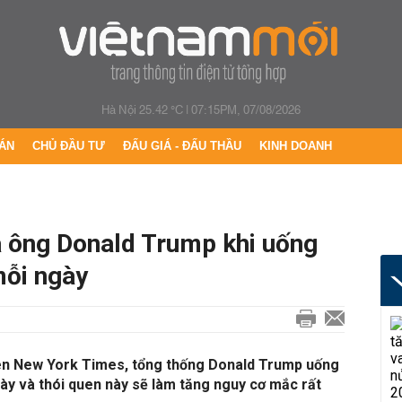
Hà Nội 25.42 °C
|
07:15PM, 07/08/2026
ÁN
CHỦ ĐẦU TƯ
ĐẤU GIÁ - ĐẤU THẦU
KINH DOANH
 ông Donald Trump khi uống
mỗi ngày
rên New York Times, tổng thống Donald Trump uống
gày và thói quen này sẽ làm tăng nguy cơ mắc rất