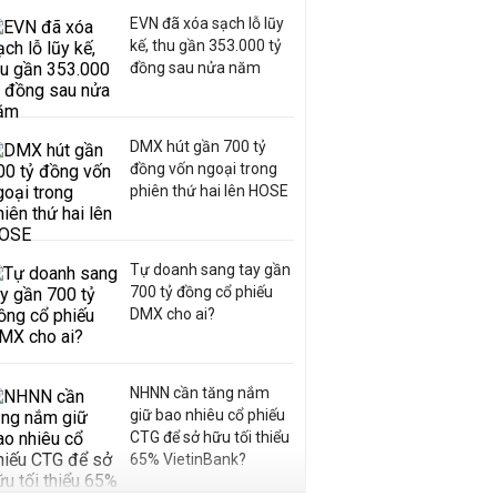
EVN đã xóa sạch lỗ lũy
kế, thu gần 353.000 tỷ
đồng sau nửa năm
DMX hút gần 700 tỷ
đồng vốn ngoại trong
phiên thứ hai lên HOSE
Tự doanh sang tay gần
700 tỷ đồng cổ phiếu
DMX cho ai?
NHNN cần tăng nắm
giữ bao nhiêu cổ phiếu
CTG để sở hữu tối thiểu
65% VietinBank?