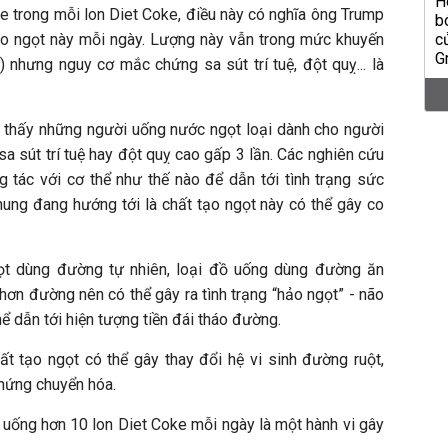
trong mỗi lon Diet Coke, điều này có nghĩa ông Trump
tạo ngọt này mỗi ngày. Lượng này vẫn trong mức khuyến
 nhưng nguy cơ mắc chứng sa sút trí tuệ, đột quỵ... là
 thấy những người uống nước ngọt loại dành cho người
a sút trí tuệ hay đột quỵ cao gấp 3 lần. Các nghiên cứu
g tác với cơ thể như thế nào để dẫn tới tình trạng sức
ung đang hướng tới là chất tạo ngọt này có thể gây co
ọt dùng đường tự nhiên, loại đồ uống dùng đường ăn
hơn đường nên có thể gây ra tình trạng “hảo ngọt” - não
hể dẫn tới hiện tượng tiền đái tháo đường.
t tạo ngọt có thể gây thay đổi hệ vi sinh đường ruột,
chứng chuyển hóa.
 uống hơn 10 lon Diet Coke mỗi ngày là một hành vi gây