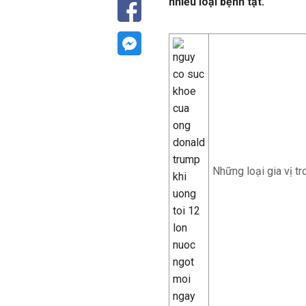
nhiều loại bệnh tật.
Những loại gia vị t