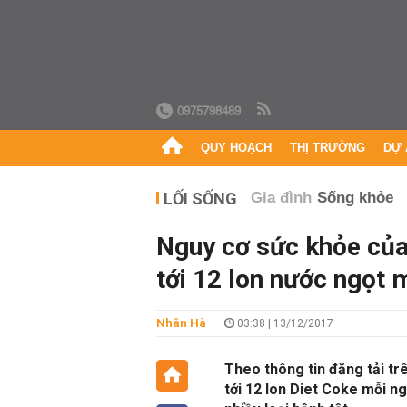
0975798489
QUY HOẠCH
THỊ TRƯỜNG
DỰ 
LỐI SỐNG
Gia đình
Sống khỏe
Nguy cơ sức khỏe của
tới 12 lon nước ngọt 
Nhân Hà
03:38 | 13/12/2017
Theo thông tin đăng tải t
tới 12 lon Diet Coke mỗi n