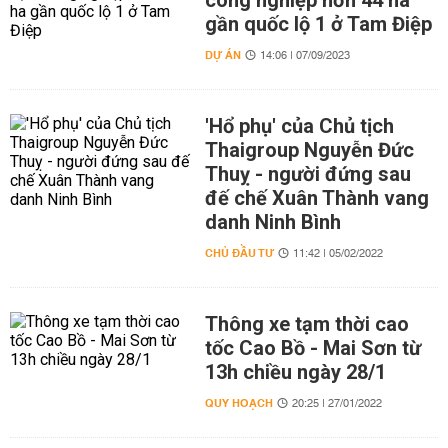
công nghiệp hơn 44 ha
gần quốc lộ 1 ở Tam Điệp
DỰ ÁN
14:06 | 07/09/2023
'Hổ phụ' của Chủ tịch
Thaigroup Nguyễn Đức
Thuỵ - người đứng sau
đế chế Xuân Thành vang
danh Ninh Bình
CHỦ ĐẦU TƯ
11:42 | 05/02/2022
Thông xe tạm thời cao
tốc Cao Bồ - Mai Sơn từ
13h chiều ngày 28/1
QUY HOẠCH
20:25 | 27/01/2022