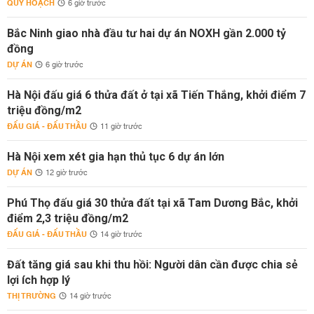
QUY HOẠCH
6 giờ trước
Bắc Ninh giao nhà đầu tư hai dự án NOXH gần 2.000 tỷ
đồng
DỰ ÁN
6 giờ trước
Hà Nội đấu giá 6 thửa đất ở tại xã Tiến Thắng, khởi điểm 7
triệu đồng/m2
ĐẤU GIÁ - ĐẤU THẦU
11 giờ trước
Hà Nội xem xét gia hạn thủ tục 6 dự án lớn
DỰ ÁN
12 giờ trước
Phú Thọ đấu giá 30 thửa đất tại xã Tam Dương Bắc, khởi
điểm 2,3 triệu đồng/m2
ĐẤU GIÁ - ĐẤU THẦU
14 giờ trước
Đất tăng giá sau khi thu hồi: Người dân cần được chia sẻ
lợi ích hợp lý
THỊ TRƯỜNG
14 giờ trước