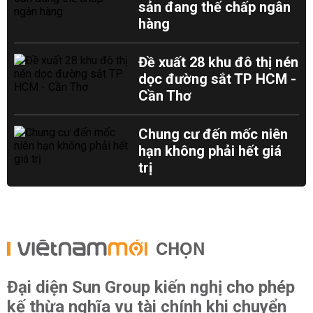
sản đang thế chấp ngân
hàng
Đề xuất 28 khu đô thị nén
dọc đường sắt TP HCM -
Cần Thơ
Chung cư đến mốc niên
hạn không phải hết giá
trị
CHỌN
Đại diện Sun Group kiến nghị cho phép
kế thừa nghĩa vụ tài chính khi chuyển