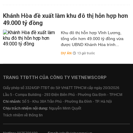
Khánh Hòa đề xuất làm khu đô thị hỗn hợp hơn
49.000 tỷ đồng
Khu đô thị hỗn hợp Vĩnh Lương,
tổng vốn hơn 49.000 tỷ đồng vừa
được UBND Khánh Hòa trình...
DỰ ÁN
13 giờ trước
TRANG TTĐTTH CỦA CÔNG TY VIETNEWSCORP
Giấy phép số 3324/GP-TTĐT do Sở VH&TT TPHCM cấp ngày 20/3/2026
Lầu 5 - Compa Building - 293 Điện Biên Phủ - Phường Gia Định - TP.HCM
Chi nhánh:
Số 5 - Khu 38A Trần Phú - Phường Ba Đình - TP. Hà Nội
Chịu trách nhiệm nội dung:
Nguyễn Minh Quyết
Trách nhiệm về thông tin