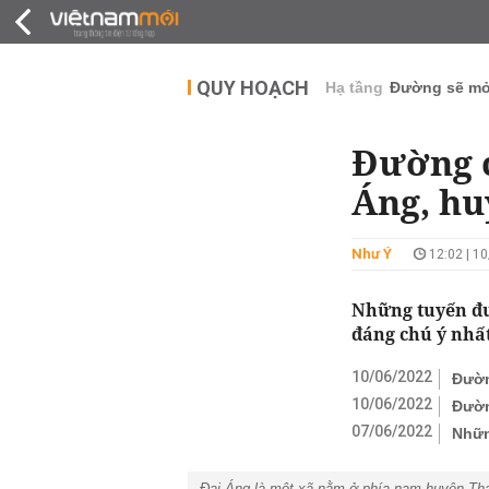
QUY HOẠCH
THỊ TRƯỜNG
DỰ Á
QUY HOẠCH
Hạ tầng
Đường sẽ m
Đường c
Áng, hu
Như Ý
12:02 | 1
Những tuyến đư
đáng chú ý nhất
10/06/2022
Đườn
10/06/2022
Đườn
07/06/2022
Nhữn
Đại Áng là một xã nằm ở phía nam huyện Than