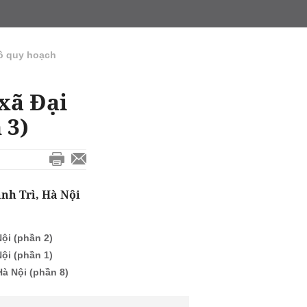
ồ quy hoạch
xã Đại
 3)
nh Trì, Hà Nội
ội (phần 2)
ội (phần 1)
à Nội (phần 8)