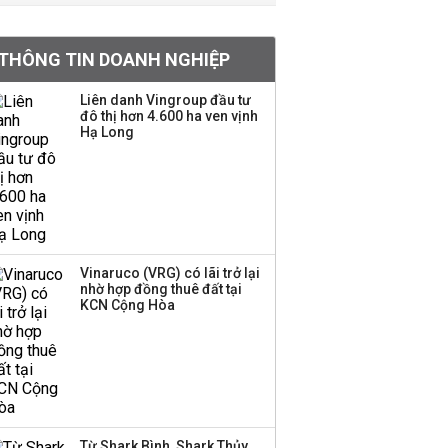
Chân dung ông chủ kín
THÔNG TIN DOANH NGHIỆP
tiếng đứng sau tiệm
vàng Mi Hồng: Từ phụ
Liên danh Vingroup đầu tư
xe, sửa đồ điện tử cũ
đô thị hơn 4.600 ha ven vịnh
đến gây dựng thương
Hạ Long
hiệu hơn 35 năm tuổi
SSI Research chỉ ra hai
yếu tố quyết định động
lực tăng trưởng nửa
cuối năm
Vinaruco (VRG) có lãi trở lại
nhờ hợp đồng thuê đất tại
Mi Hồng lên tiếng sau
KCN Cộng Hòa
kết luận về tồn tại trong
kinh doanh vàng bạc
PNJ công bố thông tin
bất thường liên quan
Từ Shark Bình, Shark Thủy