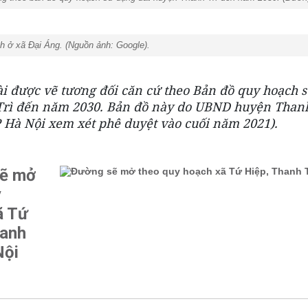
 ở xã Đại Áng. (Nguồn ảnh: Google).
ài được vẽ tương đối căn cứ theo Bản đồ quy hoạch 
rì đến năm 2030. Bản đồ này do UBND huyện Thanh 
 Hà Nội xem xét phê duyệt vào cuối năm 2021).
ẽ mở
y
ã Tứ
hanh
Nội