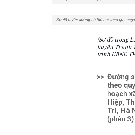
Sơ đồ tuyến đường có thể mở theo quy hoạch
(Sơ đồ trong b
huyện Thanh T
trình UBND TP
>>
Đường s
theo qu
hoạch x
Hiệp, T
Trì, Hà 
(phần 3)