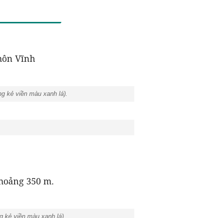
hôn Vĩnh
g kẻ viền màu xanh lá).
khoảng 350 m.
 kẻ viền màu xanh lá).