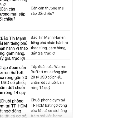
Cán cân thương mại
sắp đổi chiều?
Bảo Tín Mạnh Hải lên
tiếng phủ nhận hành vi
thao túng, găm hàng,
đẩy giá, trục lợi
Tập đoàn của Warren
Buffett mua ròng gần
20 tỷ USD cổ phiếu,
chấm dứt chuỗi bán
ròng 14 quý
Chuỗi phòng gym tại
TP HCM bất ngờ đóng
cửa tất cả cơ sở, hàng
trăm hội viên bơ vơ