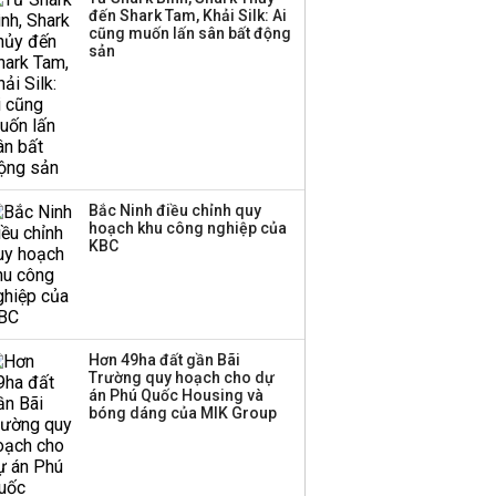
đến vấn đề nộp thuế
đến Shark Tam, Khải Silk: Ai
cũng muốn lấn sân bất động
sản
Bắc Ninh điều chỉnh quy
hoạch khu công nghiệp của
KBC
Hơn 49ha đất gần Bãi
Trường quy hoạch cho dự
án Phú Quốc Housing và
bóng dáng của MIK Group