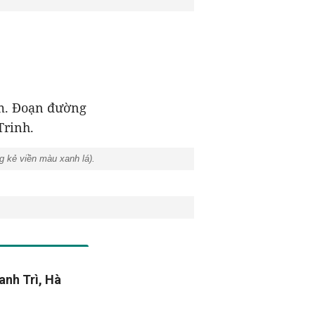
 m. Đoạn đường
Trinh.
 kẻ viền màu xanh lá).
anh Trì, Hà