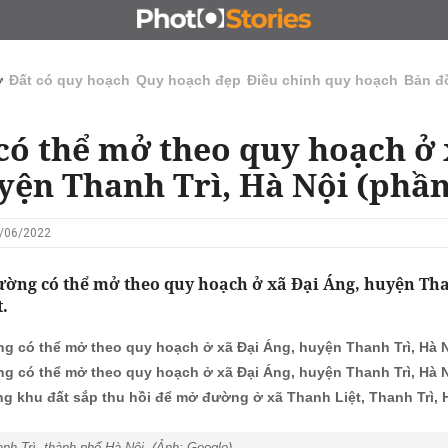
N
CHỦ ĐẦU TƯ
ĐẤU GIÁ - ĐẤU THẦU
KINH DOANH
ở
Đất có quy hoạch
Quy hoạch đẹp
Điều chỉnh quy hoạch
Bản đ
ó thể mở theo quy hoạch ở 
yện Thanh Trì, Hà Nội (phần
0/06/2022
ờng có thể mở theo quy hoạch ở xã Đại Áng, huyện Tha
.
g có thể mở theo quy hoạch ở xã Đại Áng, huyện Thanh Trì, Hà N
g có thể mở theo quy hoạch ở xã Đại Áng, huyện Thanh Trì, Hà N
g khu đất sắp thu hồi để mở đường ở xã Thanh Liệt, Thanh Trì, H
h Trì, thành phố Hà Nội. (Ảnh: Google).