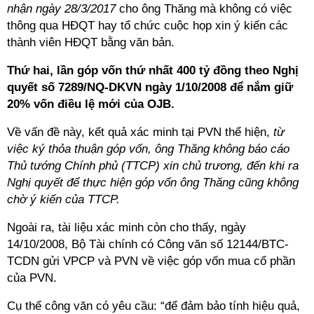
nhận ngày 28/3/2017
cho ông Thăng mà không có việc
thông qua HĐQT hay tổ chức cuộc họp xin ý kiến các
thành viên HĐQT bằng văn bản.
Thứ hai, lần góp vốn thứ nhất 400 tỷ đồng theo Nghị
quyết số 7289/NQ-DKVN ngày 1/10/2008 để nắm giữ
20% vốn điều lệ mới của OJB.
Về vấn đề này, kết quả xác minh tại PVN thể hiện,
từ
việc ký thỏa thuận góp vốn, ông Thăng không báo cáo
Thủ tướng Chính phủ (TTCP) xin chủ trương, đến khi ra
Nghị quyết để thực hiện góp vốn ông Thăng cũng không
chờ ý kiến của TTCP.
Ngoài ra, tài liệu xác minh còn cho thấy, ngày
14/10/2008, Bộ Tài chính có Công văn số 12144/BTC-
TCDN gửi VPCP và PVN về việc góp vốn mua cổ phần
của PVN.
Cụ thể công văn có yêu cầu: “để đảm bảo tính hiệu quả,