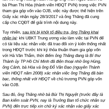
bà Phan Thị Hòa (thành viên HĐQT PVN) trong việc PVN
tham gia góp vốn vào OJB, việc này được thể hiện trên
Giấy xác nhận ngày 28/3/2017 và ông Thăng đã cung
cấp cho CQĐT để giải trình nội dung này.
Tuy nhiên,
sau khi bị khởi tố điều tra, ông Thăng khai
nhận lại
:
khi UBKT Trung ương vào làm việc tại PVN để
có tài liệu xác nhận việc đã trao đổi xin ý kiến thống nhất
trong HĐQT trước khi ký thỏa thuận tham gia góp vốn
với Hà Văn Thắm, thời điểm
ông Thăng đang là Bí thư
Thành ủy TP Hồ Chí Minh đã điện thoại nhờ ông Hùng,
ông Cảnh, bà Hòa và ông Đỗ Văn Đạo (nguyên Thành
viên HĐQT năm 2008) xác nhận việc ông Thăng đã bàn
bạc, thống nhất với HĐQT
về chủ trương PVN góp vốn
vào OJB.
Sau đó,
ông Thăng nhờ bà Bùi Thị Nguyệt (trước đây là
Ban kiểm soát PVN, nay là Trưởng Ban tổ chức nhân sự
PVN) đến trực tiếp xin chữ ký xác nhận vào giấy xác