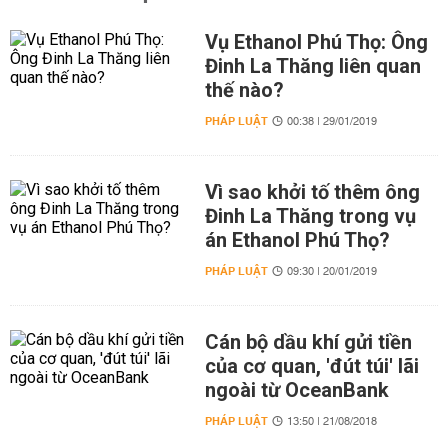
Vụ Ethanol Phú Thọ: Ông
Đinh La Thăng liên quan
thế nào?
PHÁP LUẬT
00:38 | 29/01/2019
Vì sao khởi tố thêm ông
Đinh La Thăng trong vụ
án Ethanol Phú Thọ?
PHÁP LUẬT
09:30 | 20/01/2019
Cán bộ dầu khí gửi tiền
của cơ quan, 'đút túi' lãi
ngoài từ OceanBank
PHÁP LUẬT
13:50 | 21/08/2018