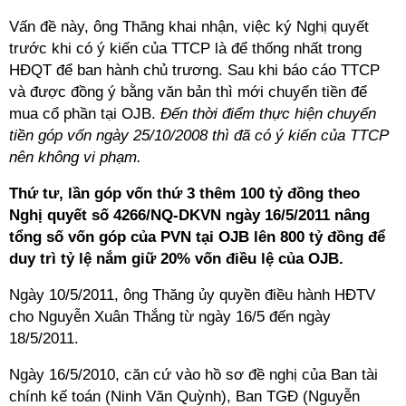
Vấn đề này, ông Thăng khai nhận, việc ký Nghị quyết
trước khi có ý kiến của TTCP là để thống nhất trong
HĐQT để ban hành chủ trương. Sau khi báo cáo TTCP
và được đồng ý bằng văn bản thì mới chuyển tiền để
mua cổ phần tại OJB.
Đến thời điểm thực hiện chuyển
tiền góp vốn ngày 25/10/2008 thì đã có ý kiến của TTCP
nên không vi phạm.
Thứ tư, lần góp vốn thứ 3 thêm 100 tỷ đồng theo
Nghị quyết số 4266/NQ-DKVN ngày 16/5/2011 nâng
tổng số vốn góp của PVN tại OJB lên 800 tỷ đồng để
duy trì tỷ lệ nắm giữ 20% vốn điều lệ của OJB.
Ngày 10/5/2011, ông Thăng ủy quyền điều hành HĐTV
cho Nguyễn Xuân Thắng từ ngày 16/5 đến ngày
18/5/2011.
Ngày 16/5/2010, căn cứ vào hồ sơ đề nghị của Ban tài
chính kế toán (Ninh Văn Quỳnh), Ban TGĐ (Nguyễn