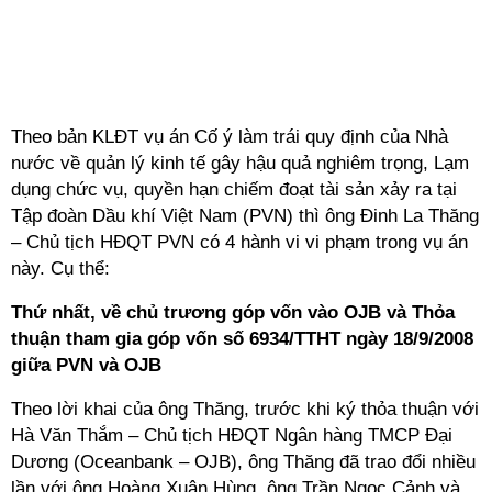
Theo bản KLĐT vụ án Cố ý làm trái quy định của Nhà
nước về quản lý kinh tế gây hậu quả nghiêm trọng, Lạm
dụng chức vụ, quyền hạn chiếm đoạt tài sản xảy ra tại
Tập đoàn Dầu khí Việt Nam (PVN) thì ông Đinh La Thăng
– Chủ tịch HĐQT PVN có 4 hành vi vi phạm trong vụ án
này. Cụ thể:
Thứ nhất, về chủ trương góp vốn vào OJB và Thỏa
thuận tham gia góp vốn số 6934/TTHT ngày 18/9/2008
giữa PVN và OJB
Theo lời khai của ông Thăng, trước khi ký thỏa thuận với
Hà Văn Thắm – Chủ tịch HĐQT Ngân hàng TMCP Đại
Dương (Oceanbank – OJB), ông Thăng đã trao đổi nhiều
lần với ông Hoàng Xuân Hùng, ông Trần Ngọc Cảnh và