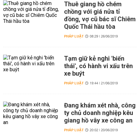
Thuê giang hồ chém
chồng với giá nửa tỉ
đồng, vợ cũ bác sĩ Chiêm
Quốc Thái hầu tòa
PHÁP LUẬT
08:29 | 26/06/2019
Tạm giữ kẻ nghi 'biến
thái', có hành vi xấu trên
xe buýt
PHÁP LUẬT
19:44 | 21/06/2019
Đang khám xét nhà, công
ty chủ doanh nghiệp kêu
giang hồ vây xe công an
PHÁP LUẬT
20:02 | 20/06/2019