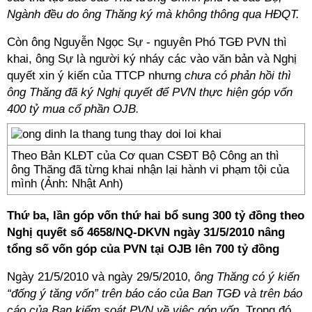
Ngành đều do ông Thăng ký mà không thông qua HĐQT.
Còn ông Nguyễn Ngọc Sự - nguyên Phó TGĐ PVN thì
khai, ông Sự là người ký nháy các vào văn bản và Nghị
quyết xin ý kiến của TTCP nhưng
chưa có phản hồi thì
ông Thăng đã ký Nghị quyết để PVN thực hiện góp vốn
400 tỷ mua cổ phần OJB.
Theo Bản KLĐT của Cơ quan CSĐT Bộ Công an thì
ông Thăng đã từng khai nhận lại hành vi phạm tội của
mình (Ảnh: Nhật Anh)
Thứ ba, lần góp vốn thứ hai bổ sung 300 tỷ đồng theo
Nghị quyết số 4658/NQ-DKVN ngày 31/5/2010 nâng
tổng số vốn góp của PVN tại OJB lên 700 tỷ đồng
Ngày 21/5/2010 và ngày 29/5/2010,
ông Thăng có ý kiến
“đống ý tăng vốn” trên báo cáo của Ban TGĐ và trên báo
cáo của Ban kiểm soát PVN về việc góp vốn
. Trong đó,