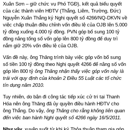
Xuân Sơn – giữ chức vụ Phó TGĐ), kết quả biểu quyết
của các thành viên HĐTV (Thắng, Liêm, Trường, Đức)
Nguyễn Xuân Thắng ký Nghị quyết số 4266/NQ-DKVN về
việc chấp thuận điều chỉnh vốn điều lệ của OJB lên 5.000
tỷ đồng xuống 4.000 tỷ đồng. PVN góp bổ sung 100 tỷ
đồng nâng tổng số vốn góp lên 800 tỷ đồng để duy trì
nắm giữ 20% vốn điều lệ của OJB.
Vấn đề này, ông Thăng trình bày việc góp vốn bổ sung
số tiền 100 tỷ đồng theo Nghị quyết 4266 để nâng số vốn
góp lên 800 tỷ
ông Thăng nhận thấy việc góp vốn này là
trái với quy định của khoản 2 Điều 55 Luật các tổ chức
tín dụng năm 2010.
Tuy nhiên, do bận đi công tác tiếp xúc cử tri tại Thanh
Hóa nên ông Thăng đã ủy quyền điều hành HĐTV cho
ông Thắng. Do vậy,
ông Thăng cho rằng không liên quan
đến việc ban hành Nghị quyết số 4266 ngày 16/5/2011.
Như vậy,
xuyên suốt từ khi ký Thỏa thuận tham gia góp