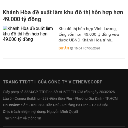
Khánh Hòa đề xuất làm khu đô thị hỗn hợp hơn
49.000 tỷ đồng
Khu đô thị hỗn hợp Vĩnh Lương,
tổng vốn hơn 49.000 tỷ đồng vừa
được UBND Khánh Hòa trình...
DỰ ÁN
15:04 | 07/08/2026
TRANG TTĐTTH CỦA CÔNG TY VIETNEWSCORP
Giấy phép số 3324/GP-TTĐT do Sở VH&TT TPHCM cấp ngày 20/3/2026
Lầu 5 - Compa Building - 293 Điện Biên Phủ - Phường Gia Định - TP.HCM
Chi nhánh:
Số 5 - Khu 38A Trần Phú - Phường Ba Đình - TP. Hà Nội
Chịu trách nhiệm nội dung:
Nguyễn Minh Quyết
Trách nhiệm về thông tin