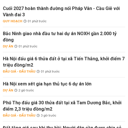
Cuối 2027 hoàn thành đường nối Pháp Vân - Cầu Giẽ với
Vành đai 3
QUY HOẠCH
01 phút trước
Bắc Ninh giao nhà đầu tư hai dự án NOXH gần 2.000 tỷ
đồng
DỰ ÁN
01 phút trước
Hà Nội đấu giá 6 thửa đất ở tại xã Tiến Thắng, khởi điểm 7
triệu đồng/m2
ĐẤU GIÁ - ĐẤU THẦU
01 phút trước
Hà Nội xem xét gia hạn thủ tục 6 dự án lớn
DỰ ÁN
2 giờ trước
Phú Thọ đấu giá 30 thửa đất tại xã Tam Dương Bắc, khởi
điểm 2,3 triệu đồng/m2
ĐẤU GIÁ - ĐẤU THẦU
3 giờ trước
Đất tăng giá sau khi thu hồi: Người dân cần được chia sẻ