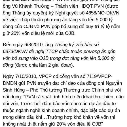
ông Vũ Khánh Trường – Thành viên HĐQT PVN (được
ông Thăng ủy quyền) ký Nghị quyết số 4658/NQ-DKVN
về việc chấp thuận phương án tăng vốn lên 5.000 tỷ
đồng của OJB và PVN góp bổ sung để duy trì tỷ lệ nắm
giữ 20% vốn điều lệ mới của OJB.
Đến ngày 6/8/2010,
ông Thăng ký văn bản số
6873/DKVN đề nghị TTCP chấp thuận phương án góp
vốn bổ sung vào OJB trong đợt tăng vốn lên 5.000 tỷ
đồng
(được chia làm 2 giai đoạn).
Ngày 7/10/2010, VPCP có công văn số 7119/VPCP-
ĐMDN gửi PVN truyền đạt chỉ đạo của đồng chí Nguyễn
Sinh Hùng – Phó Thủ tướng Thường trực Chính phủ với
nội dung: “PVN rà soát tình hình triển khai thực hiện, cân
đối vốn, trước hết đảm bảo vốn cho các dự án đầu tư
thuộc ngành nghề kinh doanh chính, đặc biệt các dự án
trọng điểm dầu khí…Trường hợp khó khăn về vốn thì
không nhất thiết nắm giữ 20% vốn điều lệ OJB”