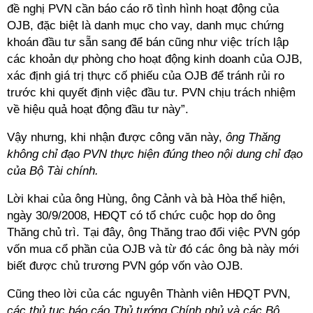
đề nghị PVN cần báo cáo rõ tình hình hoạt động của
OJB, đặc biệt là danh mục cho vay, danh mục chứng
khoán đầu tư sẵn sang để bán cũng như việc trích lập
các khoản dự phòng cho hoạt động kinh doanh của OJB,
xác định giá trị thực cố phiếu của OJB để tránh rủi ro
trước khi quyết định việc đầu tư. PVN chịu trách nhiệm
về hiệu quả hoạt động đầu tư này”.
Vậy nhưng, khi nhận được công văn này,
ông Thăng
không chỉ đạo PVN thực hiện đúng theo nội dung chỉ đạo
của Bộ Tài chính.
Lời khai của ông Hùng, ông Cảnh và bà Hòa thể hiện,
ngày 30/9/2008, HĐQT có tổ chức cuộc họp do ông
Thăng chủ trì. Tại đây, ông Thăng trao đổi việc PVN góp
vốn mua cổ phần của OJB và từ đó các ông bà này mới
biết được chủ trương PVN góp vốn vào OJB.
Cũng theo lời của các nguyên Thành viên HĐQT PVN,
các thủ tục báo cáo Thủ tướng Chính phủ và các Bộ,