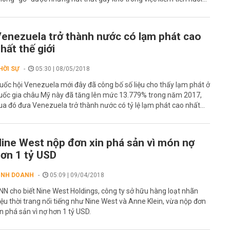
enezuela trở thành nước có lạm phát cao
hất thế giới
HỜI SỰ
05:30 | 08/05/2018
uốc hội Venezuela mới đây đã công bố số liệu cho thấy lạm phát ở
uốc gia châu Mỹ này đã tăng lên mức 13.779% trong năm 2017,
ua đó đưa Venezuela trở thành nước có tỷ lệ lạm phát cao nhất...
ine West nộp đơn xin phá sản vì món nợ
ơn 1 tỷ USD
INH DOANH
05:09 | 09/04/2018
NN cho biết Nine West Holdings, công ty sở hữu hàng loạt nhãn
iệu thời trang nổi tiếng như Nine West và Anne Klein, vừa nộp đơn
in phá sản vì nợ hơn 1 tỷ USD.