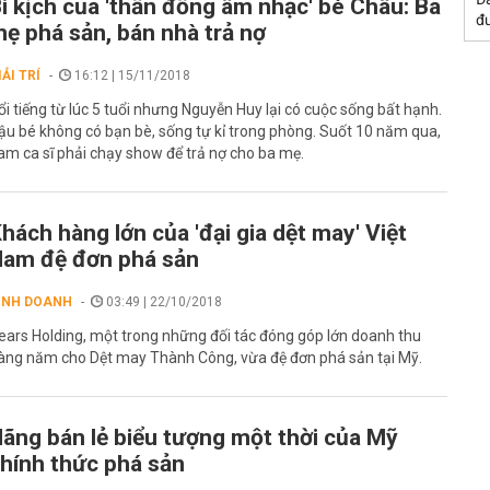
i kịch của 'thần đồng âm nhạc' bé Châu: Ba
đư
ẹ phá sản, bán nhà trả nợ
IẢI TRÍ
16:12 | 15/11/2018
ổi tiếng từ lúc 5 tuổi nhưng Nguyễn Huy lại có cuộc sống bất hạnh.
ậu bé không có bạn bè, sống tự kỉ trong phòng. Suốt 10 năm qua,
am ca sĩ phải chạy show để trả nợ cho ba mẹ.
hách hàng lớn của 'đại gia dệt may' Việt
am đệ đơn phá sản
INH DOANH
03:49 | 22/10/2018
ears Holding, một trong những đối tác đóng góp lớn doanh thu
àng năm cho Dệt may Thành Công, vừa đệ đơn phá sản tại Mỹ.
ãng bán lẻ biểu tượng một thời của Mỹ
hính thức phá sản