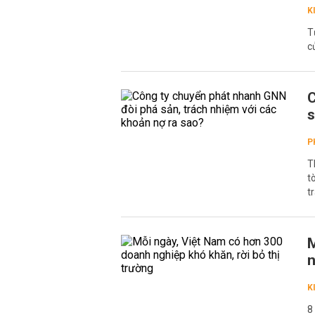
K
T
c
C
s
P
T
t
t
M
n
K
8