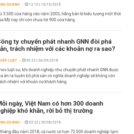
INH DOANH
12:10 | 15/10/2018
ừ 3.500 cửa hàng vào năm 2005, hãng bán lẻ biểu tượng một thời
ủa Mỹ nay chỉ còn chưa tới 900 cửa hàng.
ông ty chuyển phát nhanh GNN đòi phá
ản, trách nhiệm với các khoản nợ ra sao?
HÁP LUẬT
00:23 | 06/09/2018
heo luật sư, khi doanh nghiệp như chuyển phát nhanh GNN được
òa án ra tuyên bố phá sản có nghĩa doanh nghiệp sẽ không còn
rách nhiệm với khoản nợ khách hàng.
ỗi ngày, Việt Nam có hơn 300 doanh
ghiệp khó khăn, rời bỏ thị trường
INH DOANH
03:22 | 30/08/2018
 tháng đầu năm 2018, cả nước có hơn 72.000 doanh nghiệp tạm