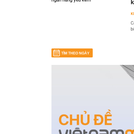
K
C
b
TÌM THEO NGÀY