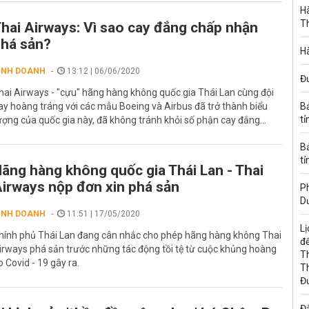
Hà
T
hai Airways: Vì sao cay đắng chấp nhận
há sản?
Hà
INH DOANH
13:12 | 06/06/2020
Đ
hai Airways - "cựu" hãng hàng không quốc gia Thái Lan cùng đội
ay hoàng tráng với các mẫu Boeing và Airbus đã trở thành biểu
B
tỉ
ượng của quốc gia này, đã không tránh khỏi số phận cay đắng...
B
tỉ
ãng hàng không quốc gia Thái Lan - Thai
irways nộp đơn xin phá sản
Ph
D
INH DOANH
11:51 | 17/05/2020
Lị
hính phủ Thái Lan đang cân nhắc cho phép hãng hàng không Thai
đế
irways phá sản trước những tác động tồi tệ từ cuộc khủng hoàng
T
o Covid - 19 gây ra.
T
Đ
Đấ