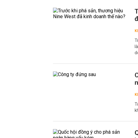
T
đ
K
T
l
d
C
n
K
T
k
Q