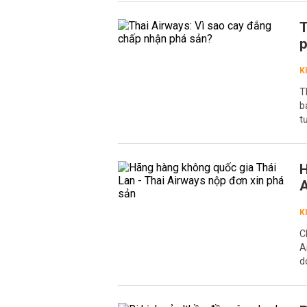
T
p
K
T
b
t
H
A
K
C
A
d