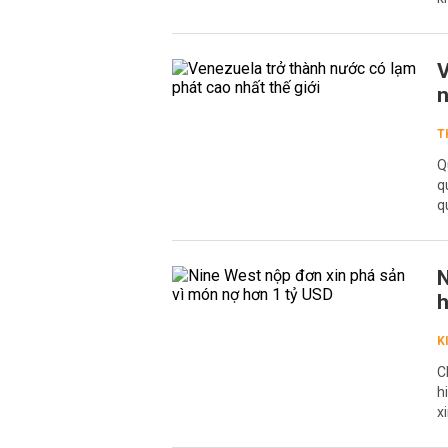
V
n
T
Q
q
q
N
h
K
C
h
x