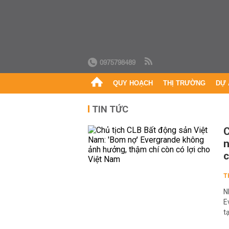
0975798489
QUY HOẠCH
THỊ TRƯỜNG
DỰ 
TIN TỨC
C
n
c
T
N
E
t