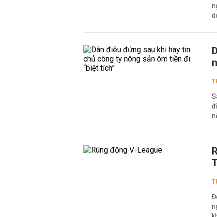
n
d
D
n
T
S
đ
n
R
T
T
Đ
n
k