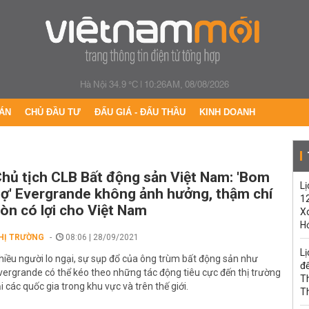
Hà Nội 34.9 °C
|
10:26AM, 08/08/2026
ÁN
CHỦ ĐẦU TƯ
ĐẤU GIÁ - ĐẤU THẦU
KINH DOANH
hủ tịch CLB Bất động sản Việt Nam: 'Bom
Lị
ợ' Evergrande không ảnh hưởng, thậm chí
1
òn có lợi cho Việt Nam
Xo
H
HỊ TRƯỜNG
08:06 | 28/09/2021
Lị
hiều người lo ngại, sự sụp đổ của ông trùm bất động sản như
đế
vergrande có thể kéo theo những tác động tiêu cực đến thị trường
T
ại các quốc gia trong khu vực và trên thế giới.
T