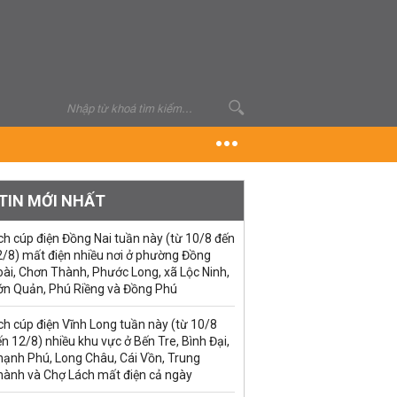
TIN MỚI NHẤT
ch cúp điện Đồng Nai tuần này (từ 10/8 đến
2/8) mất điện nhiều nơi ở phường Đồng
ài, Chơn Thành, Phước Long, xã Lộc Ninh,
ớn Quản, Phú Riềng và Đồng Phú
ch cúp điện Vĩnh Long tuần này (từ 10/8
n 12/8) nhiều khu vực ở Bến Tre, Bình Đại,
hạnh Phú, Long Châu, Cái Vồn, Trung
hành và Chợ Lách mất điện cả ngày