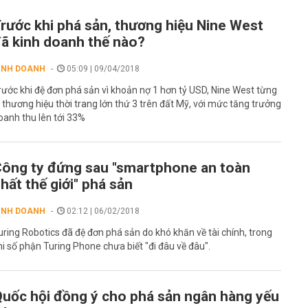
rước khi phá sản, thương hiệu Nine West
ã kinh doanh thế nào?
INH DOANH
05:09 | 09/04/2018
rước khi đệ đơn phá sản vì khoản nợ 1 hơn tỷ USD, Nine West từng
à thương hiệu thời trang lớn thứ 3 trên đất Mỹ, với mức tăng trưởng
oanh thu lên tới 33%
ông ty đứng sau "smartphone an toàn
hất thế giới" phá sản
INH DOANH
02:12 | 06/02/2018
uring Robotics đã đệ đơn phá sản do khó khăn về tài chính, trong
hi số phận Turing Phone chưa biết "đi đâu về đâu".
uốc hội đồng ý cho phá sản ngân hàng yếu