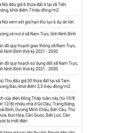
 Nội đấu giá 6 thửa đất ở tại xã Tiến
hắng, khởi điểm 7 triệu đồng/m2
 Nội xem xét gia hạn thủ tục 6 dự án lớn
ường sẽ mở ở xã Nam Trực, tỉnh Ninh Bình
ản đồ quy hoạch giao thông xã Nam Trực,
nh Ninh Bình thời kỳ 2021 - 2030
ản đồ quy hoạch sử dụng đất xã Nam Trực,
nh Ninh Bình thời kỳ 2021 - 2030
ú Thọ đấu giá 30 thửa đất tại xã Tam
ương Bắc, khởi điểm 2,3 triệu đồng/m2
ch cúp điện Đồng Tháp tuần này (từ 10/8
n 12/8) nhiều nhà ở Gò Dầu, Trảng Bàng,
hái Bình, Dương Minh Châu, Bến Cầu, Thủ
hừa, Đức Hòa, Cần Giuộc, Bến Lức, Cần
ước bị mất điện
t tăng giá sau khi thu hồi: Người dân cần