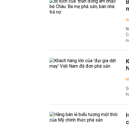
B
m
G
N
C
n
K
N
K
S
h
H
c