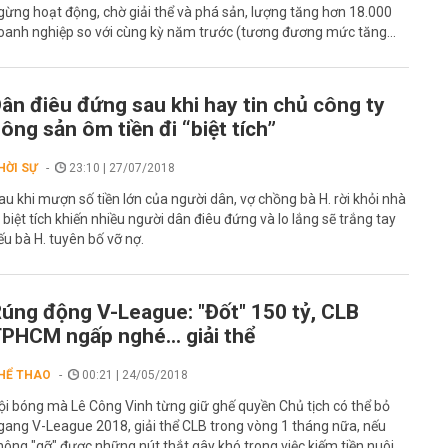
gừng hoạt động, chờ giải thể và phá sản, lượng tăng hơn 18.000
oanh nghiệp so với cùng kỳ năm trước (tương đương mức tăng...
ân điêu đứng sau khi hay tin chủ công ty
ông sản ôm tiền đi “biệt tích”
HỜI SỰ
23:10 | 27/07/2018
au khi mượn số tiền lớn của người dân, vợ chồng bà H. rời khỏi nhà
i biệt tích khiến nhiều người dân điêu đứng và lo lắng sẽ trắng tay
ếu bà H. tuyên bố vỡ nợ.
úng động V-League: "Đốt" 150 tỷ, CLB
PHCM ngấp nghé... giải thể
HỂ THAO
00:21 | 24/05/2018
ội bóng mà Lê Công Vinh từng giữ ghế quyền Chủ tịch có thể bỏ
gang V-League 2018, giải thể CLB trong vòng 1 tháng nữa, nếu
hông "gỡ" được những nút thắt gây khó trong việc kiếm tiền nuôi...