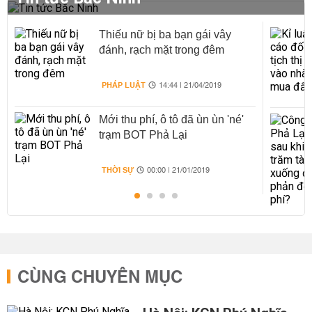
Thiếu nữ bị ba bạn gái vây
đánh, rạch mặt trong đêm
PHÁP LUẬT
14:44 | 21/04/2019
Mới thu phí, ô tô đã ùn ùn 'né'
trạm BOT Phả Lại
THỜI SỰ
00:00 | 21/01/2019
CÙNG CHUYÊN MỤC