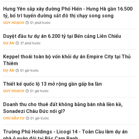
Hưng Yên sắp xây đường Phố Hiến - Hưng Hà gần 16.500
tỷ, bố trí tuyến đường sắt đô thị chạy song song
QUY HOẠCH
01 phút trước
Duyệt đầu tư dự án 6.200 tỷ tại Bến cảng Liên Chiểu
DỰ ÁN
37 phút trước
Keppel thoái toàn bộ vốn khỏi dự án Empire City tại Thủ
Thiêm
DỰ ÁN
01 giờ trước
Thiết kế quốc lộ 13 mở rộng gần gấp ba lần
QUY HOẠCH
01 giờ trước
Doanh thu cho thuê đất không bằng bán nhà liền kề,
Sonadezi Châu Đức nói gì?
CHỦ ĐẦU TƯ
01 giờ trước
Trường Phú Holdings - Licogi 14 - Toàn Cầu làm dự án
nhà ở quân đội tại Bắc Cam Ranh