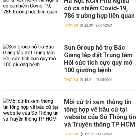
Hà Nội: KCN Phú Nghĩa
có ca nhiễm Covid-19,
786 trường hợp liên quan
THỜI SỰ
22:30 | 27/07/2021
Sun Group hỗ trợ Bắc
Giang lắp đặt Trung tâm
Hồi sức tích cực quy mô
100 giường bệnh
THỜI SỰ
15:21 | 27/05/2021
Mời cử tri xem thông tin
tổng hợp về bầu cử tại
website của Sở Thông tin
và Truyền thông TP HCM
THỜI SỰ
17:13 | 21/05/2021