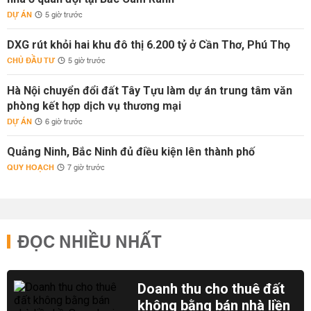
DỰ ÁN
5 giờ trước
DXG rút khỏi hai khu đô thị 6.200 tỷ ở Cần Thơ, Phú Thọ
CHỦ ĐẦU TƯ
5 giờ trước
Hà Nội chuyển đổi đất Tây Tựu làm dự án trung tâm văn
phòng kết hợp dịch vụ thương mại
DỰ ÁN
6 giờ trước
Quảng Ninh, Bắc Ninh đủ điều kiện lên thành phố
QUY HOẠCH
7 giờ trước
ĐỌC NHIỀU NHẤT
Doanh thu cho thuê đất
không bằng bán nhà liền