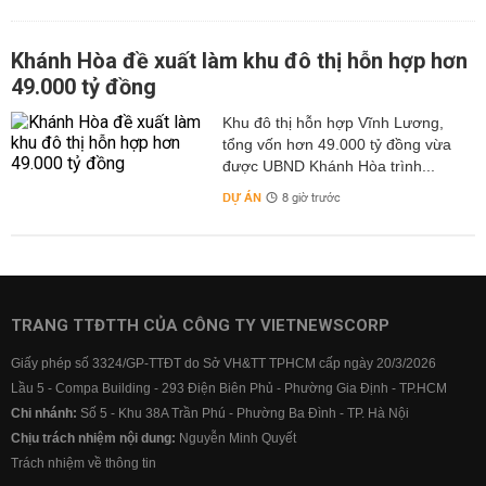
Khánh Hòa đề xuất làm khu đô thị hỗn hợp hơn
49.000 tỷ đồng
Khu đô thị hỗn hợp Vĩnh Lương,
tổng vốn hơn 49.000 tỷ đồng vừa
được UBND Khánh Hòa trình...
DỰ ÁN
8 giờ trước
TRANG TTĐTTH CỦA CÔNG TY VIETNEWSCORP
Giấy phép số 3324/GP-TTĐT do Sở VH&TT TPHCM cấp ngày 20/3/2026
Lầu 5 - Compa Building - 293 Điện Biên Phủ - Phường Gia Định - TP.HCM
Chi nhánh:
Số 5 - Khu 38A Trần Phú - Phường Ba Đình - TP. Hà Nội
Chịu trách nhiệm nội dung:
Nguyễn Minh Quyết
Trách nhiệm về thông tin