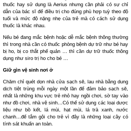
thuốc hay sử dụng là Aerius nhưng cần phải có sự chỉ
dẫn của bác sĩ để điều trị cho đúng phù hợp tuỳ theo độ
tuổi và mức độ nặng nhẹ của trẻ mà có cách sử dụng
thuốc là khác nhau.
Nếu bé đang mắc bệnh hoặc dễ mắc bệnh thông thường
thì trong nhà cần có thuốc phòng bệnh dự trữ như bé hay
bị ho, bị co thắt phế quản … thì cần dự trữ thuốc thông
dụng như siro trị ho cho bé …
Giữ gìn vệ sinh nơi ở
Chăm chỉ quét dọn nhà cửa sạch sẽ, lau nhà bằng dung
dịch tiệt trùng mỗi ngày một lần để đảm bảo sạch sẽ,
nhất là những khu vực trẻ nhỏ hay ngồi chơi, sờ tay vào
như đồ chơi, nhà vệ sinh…Có thể sử dụng các loại dược
liệu như bồ kết, lá mùi, hạt mùi, lá trà xanh, nước
chanh…để tắm gội cho trẻ vì đây là những loại cây có
tính sát khuẩn an toàn.