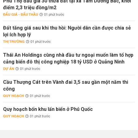
Phú Thọ đấu giá 30 thửa đất tại xã Tam Dương Bắc, khởi
điểm 2,3 triệu đồng/m2
ĐẤU GIÁ - ĐẤU THẦU
01 phút trước
Đất tăng giá sau khi thu hồi: Người dân cần được chia sẻ
lợi ích hợp lý
THỊ TRƯỜNG
01 phút trước
Thái An Holdings cùng nhà đầu tư ngoại muốn làm tổ hợp
cảng biển đô thị công nghiệp 18 tỷ USD ở Quảng Ninh
DỰ ÁN
01 phút trước
Cầu Thượng Cát trên Vành đai 3,5 sau gần một năm thi
công
QUY HOẠCH
01 phút trước
Quy hoạch bốn khu lấn biển ở Phú Quốc
QUY HOẠCH
01 phút trước