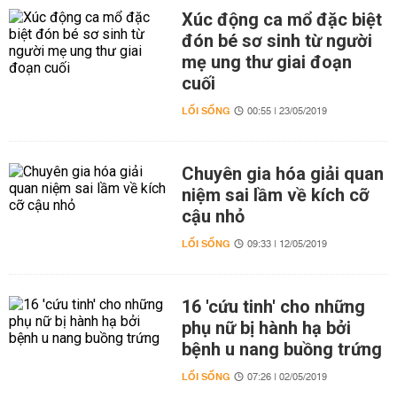
Xúc động ca mổ đặc biệt
đón bé sơ sinh từ người
mẹ ung thư giai đoạn
cuối
LỐI SỐNG
00:55 | 23/05/2019
Chuyên gia hóa giải quan
niệm sai lầm về kích cỡ
cậu nhỏ
LỐI SỐNG
09:33 | 12/05/2019
16 'cứu tinh' cho những
phụ nữ bị hành hạ bởi
bệnh u nang buồng trứng
LỐI SỐNG
07:26 | 02/05/2019