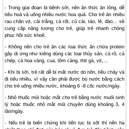
- Trong giai đoạn bị bệnh sởi, nên ăn thức ăn lỏng, dễ
tiêu hoá và uống nhiều nước hoa quả. Cho trẻ ăn nhiều
rau chân vịt, cải trắng, cà rốt, củ cải, táo, lê, đào… sẽ
cung cấp năng lượng cho trẻ, giúp trẻ nhanh chóng
phục hồi sức khoẻ.
- Không nên cho trẻ ăn các loại thức ăn chứa protein
gây dị ứng như kiêng dùng các loại thủy sản, cá rô, cá
chép, cá hoa vàng, cua, tôm càng, thịt gà, vịt,…
- Khi bị sởi, trẻ rất dễ bị mất nước do nôn, tiêu chảy và
đi tiểu nhiều, vì vậy cần phải được bù nước bằng cách
cho trẻ uống nhiều nước, khoảng 6 -8 cốc nước/ngày.
- Nhỏ thuốc mũi hoặc mắt cho trẻ bằng nước muối sinh
lý hoặc thuốc nhỏ mắt mũi chuyên dùng khoảng 3, 4
lần/ngày.
- Nếu trẻ bị biến chứng khi liên tục bị sốt thì nên hạ