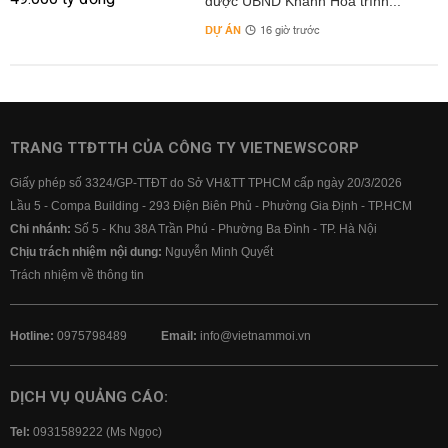
được UBND Khánh Hòa trình...
DỰ ÁN
16 giờ trước
TRANG TTĐTTH CỦA CÔNG TY VIETNEWSCORP
Giấy phép số 3324/GP-TTĐT do Sở VH&TT TPHCM cấp ngày 20/3/2026
Lầu 5 - Compa Building - 293 Điện Biên Phủ - Phường Gia Định - TP.HCM
Chi nhánh:
Số 5 - Khu 38A Trần Phú - Phường Ba Đình - TP. Hà Nội
Chịu trách nhiệm nội dung:
Nguyễn Minh Quyết
Trách nhiệm về thông tin
Hotline:
0975798489
Email:
info@vietnammoi.vn
DỊCH VỤ QUẢNG CÁO:
Tel:
0931589222 (Ms Ngọc)