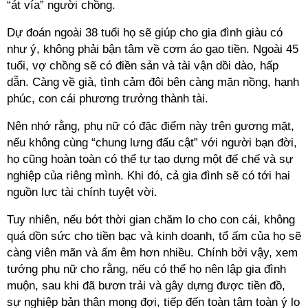
“át vía” người chồng.
Dự đoán ngoài 38 tuổi họ sẽ giúp cho gia đình giàu có
như ý, không phải bận tâm về cơm áo gạo tiền. Ngoài 45
tuổi, vợ chồng sẽ có điền sản và tài vận dồi dào, hấp
dẫn. Càng về già, tình cảm đôi bên càng mặn nồng, hạnh
phúc, con cái phương trưởng thành tài.
Nên nhớ rằng, phụ nữ có đặc điểm này trên gương mặt,
nếu không cùng “chung lưng đấu cật” với người bạn đời,
họ cũng hoàn toàn có thể tự tạo dựng một đế chế và sự
nghiệp của riêng mình. Khi đó, cả gia đình sẽ có tới hai
nguồn lực tài chính tuyệt vời.
Tuy nhiên, nếu bớt thời gian chăm lo cho con cái, không
quá dồn sức cho tiền bạc và kinh doanh, tổ ấm của họ sẽ
càng viên mãn và ấm êm hơn nhiều. Chính bởi vậy, xem
tướng phụ nữ cho rằng, nếu có thể họ nên lập gia đình
muộn, sau khi đã bươn trải và gây dựng được tiền đồ,
sự nghiệp bản thân mong đợi, tiếp đến toàn tâm toàn ý lo