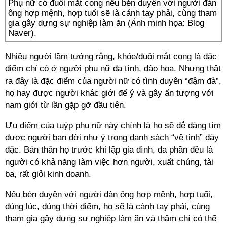
Phụ nữ có đuôi mắt cong nếu bén duyên với người đàn
ông hợp mệnh, hợp tuổi sẽ là cánh tay phải, cùng tham
gia gây dựng sự nghiệp làm ăn (Ảnh minh họa: Blog
Naver).
Nhiều người lầm tưởng rằng, khóe/đuôi mắt cong là đặc
điểm chỉ có ở người phụ nữ đa tình, đào hoa. Nhưng thật
ra đây là đặc điểm của người nữ có tình duyên “đậm đà”,
họ hay được người khác giới để ý và gây ấn tượng với
nam giới từ lần gặp gỡ đầu tiên.
Ưu điểm của tuýp phụ nữ này chính là họ sẽ dễ dàng tìm
được người bạn đời như ý trong danh sách “vệ tinh” dày
đặc. Bản thân họ trước khi lập gia đình, đa phần đều là
người có khả năng làm việc hơn người, xuất chúng, tài
ba, rất giỏi kinh doanh.
Nếu bén duyên với người đàn ông hợp mệnh, hợp tuổi,
đúng lúc, đúng thời điểm, họ sẽ là cánh tay phải, cùng
tham gia gây dựng sự nghiệp làm ăn và thậm chí có thể