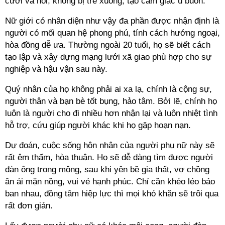
cười và nói, không bị trễ xuống, tạo cảm giác u buồn.
Nữ giới có nhân diện như vậy đa phần được nhận định là
người có mối quan hệ phong phú, tính cách hướng ngoại,
hòa đồng dễ ưa. Thường ngoài 20 tuổi, họ sẽ biết cách
tạo lập và xây dựng mạng lưới xã giao phù hợp cho sự
nghiệp và hậu vận sau này.
Quý nhân của họ không phải ai xa lạ, chính là cộng sự,
người thân và bạn bè tốt bụng, hảo tâm. Bởi lẽ, chính họ
luôn là người cho đi nhiều hơn nhận lại và luôn nhiệt tình
hỗ trợ, cứu giúp người khác khi họ gặp hoạn nạn.
Dự đoán, cuộc sống hôn nhân của người phụ nữ này sẽ
rất êm thấm, hòa thuận. Họ sẽ dễ dàng tìm được người
đàn ông trong mộng, sau khi yên bề gia thất, vợ chồng
ân ái mặn nồng, vui vẻ hạnh phúc. Chỉ cần khéo léo bảo
ban nhau, đồng tâm hiệp lực thì mọi khó khăn sẽ trôi qua
rất đơn giản.