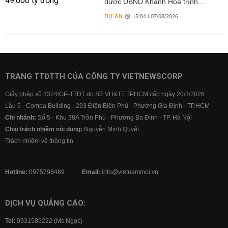
được UBND Khánh Hòa trình...
DỰ ÁN
15:04 | 07/08/2026
TRANG TTĐTTH CỦA CÔNG TY VIETNEWSCORP
Giấy phép số 3324/GP-TTĐT do Sở VH&TT TPHCM cấp ngày 20/3/2026
Lầu 5 - Compa Building - 293 Điện Biên Phủ - Phường Gia Định - TP.HCM
Chi nhánh:
Số 5 - Khu 38A Trần Phú - Phường Ba Đình - TP. Hà Nội
Chịu trách nhiệm nội dung:
Nguyễn Minh Quyết
Trách nhiệm về thông tin
Hotline:
0975798489
Email:
info@vietnammoi.vn
DỊCH VỤ QUẢNG CÁO:
Tel:
0931589222 (Ms Ngọc)