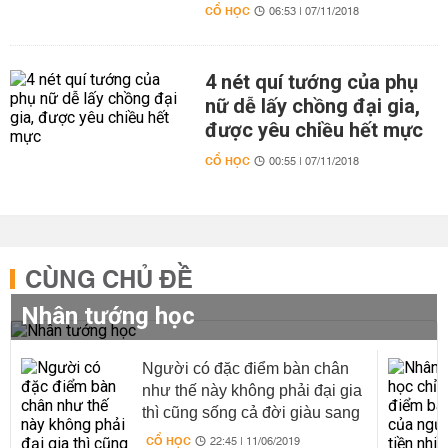
CỔ HỌC
06:53 | 07/11/2018
4 nét quí tướng của phụ
nữ dễ lấy chồng đại gia,
được yêu chiều hết mực
CỔ HỌC
00:55 | 07/11/2018
CÙNG CHỦ ĐỀ
Nhân tướng học
Người có đặc điểm bàn chân
như thế này không phải đại gia
thì cũng sống cả đời giàu sang
phú quí
CỔ HỌC
22:45 | 11/06/2019