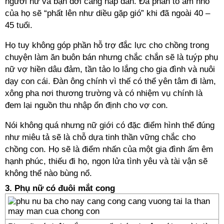
người nữ và bạn đời càng hấp dẫn. Đa phần tổ ấm nhỏ
của họ sẽ “phất lên như diều gặp gió” khi đã ngoài 40 –
45 tuổi.
Họ tuy không góp phần hỗ trợ đắc lực cho chồng trong
chuyện làm ăn buôn bán nhưng chắc chắn sẽ là tuýp phụ
nữ vợ hiền dâu đảm, tần tảo lo lắng cho gia đình và nuôi
dạy con cái. Đàn ông chính vì thế có thể yên tâm đi làm,
xông pha nơi thương trường và có nhiệm vụ chính là
đem lại nguồn thu nhập ổn định cho vợ con.
Nói không quá nhưng nữ giới có đặc điểm hình thể đúng
như miêu tả sẽ là chỗ dựa tinh thần vững chắc cho
chồng con. Họ sẽ là điểm nhấn của một gia đình ấm êm
hạnh phúc, thiếu đi họ, ngọn lửa tình yêu và tài vận sẽ
không thể nào bùng nổ.
3. Phụ nữ có đuôi mắt cong