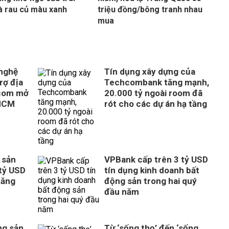
à rau củ màu xanh
triệu đồng/bông tranh nhau
mua
 nghệ
Tín dụng xây dựng của
rợ địa
Techcombank tăng mạnh,
com mở
20.000 tỷ ngoài room đã
 HCM
rót cho các dự án hạ tầng
 sản
VPBank cấp trên 3 tỷ USD
tỷ USD
tín dụng kinh doanh bất
tăng
động sản trong hai quý
đầu năm
ng sản
Từ ‘sống thọ’ đến ‘sống