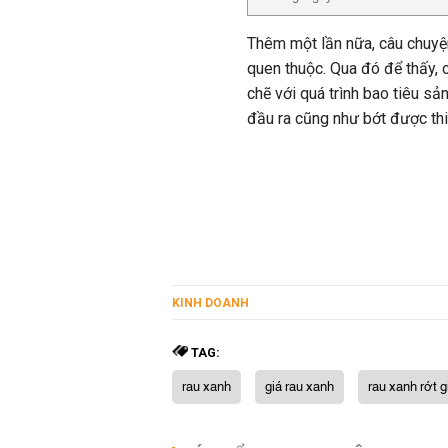
Thêm một lần nữa, câu chuyệ
quen thuộc. Qua đó để thấy, c
chẽ với quá trình bao tiêu s
đầu ra cũng như bớt được thiệ
KINH DOANH
TAG:
rau xanh
giá rau xanh
rau xanh rớt g