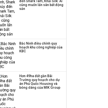
đến Shark Tam, Khải Silk: Ai
Sacombank phát hành
cũng muốn lấn sân bất động
ba đợt trái phiếu thu về
sản
hơn 3.600 tỷ, lãi suất
trả lên tới 10%/năm
Bắc Ninh điều chỉnh quy
hoạch khu công nghiệp của
KBC
Hơn 49ha đất gần Bãi
Trường quy hoạch cho dự
án Phú Quốc Housing và
bóng dáng của MIK Group