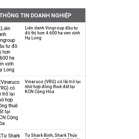
PNJ triệu tập họp bất
thường, dự kiến điều
THÔNG TIN DOANH NGHIỆP
chỉnh kế hoạch kinh
doanh 2026
Liên danh Vingroup đầu tư
đô thị hơn 4.600 ha ven vịnh
Kinh Bắc dự kiến cho
Hạ Long
thuê tối thiểu 100 ha
đất công nghiệp trong
nửa cuối năm
Trung Quốc tung đòn
đáp trả, siết xuất khẩu
Vinaruco (VRG) có lãi trở lại
drone và trừng phạt
nhờ hợp đồng thuê đất tại
doanh nghiệp Mỹ
KCN Cộng Hòa
Keppel ký thỏa thuận
bán toàn bộ vốn tại
Empire City, dự kiến thu
về 270 triệu USD
Từ Shark Bình, Shark Thủy