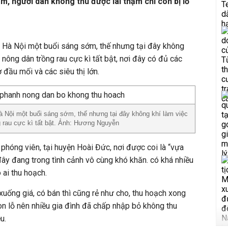
ảm, người dân không thu được lãi thậm chí còn bị lỗ
– Hà Nội một buổi sáng sớm, thế nhưng tại đây không
nông dân trồng rau cực kì tất bật, nơi đây có đủ các
 đầu mối và các siêu thị lớn.
à Nội một buổi sáng sớm, thế nhưng tại đây không khí làm việc
 rau cực kì tất bật. Ảnh: Hương Nguyễn
phóng viên, tại huyện Hoài Đức, nơi được coi là “vựa
đây đang trong tình cảnh vô cùng khó khăn. có khá nhiều
 ai thu hoạch.
xuống giá, có bán thì cũng rẻ như cho, thu hoạch xong
òn lỗ nên nhiều gia đình đã chấp nhập bỏ không thu
u.