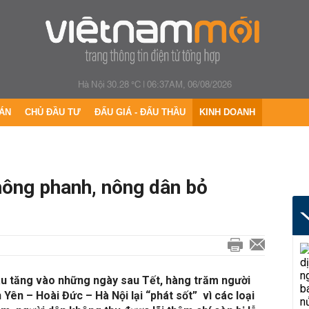
Hà Nội 30.28 °C
|
06:37AM, 06/08/2026
ÁN
CHỦ ĐẦU TƯ
ĐẤU GIÁ - ĐẤU THẦU
KINH DOANH
hông phanh, nông dân bỏ
au tăng vào những ngày sau Tết, hàng trăm người
 Yên – Hoài Đức – Hà Nội lại “phát sốt” vì các loại