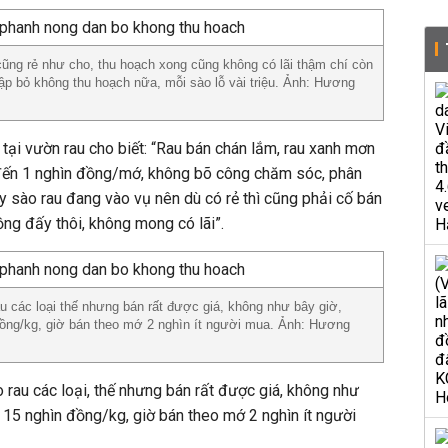
cũng rẻ như cho, thu hoạch xong cũng không có lãi thậm chí còn
hập bỏ không thu hoạch nữa, mỗi sào lỗ vài triệu. Ảnh: Hương
 tại vườn rau cho biết: “Rau bán chán lắm, rau xanh mơn
đến 1 nghìn đồng/mớ, không bõ công chăm sóc, phân
ấy sào rau đang vào vụ nên dù có rẻ thì cũng phải cố bán
ng đấy thôi, không mong có lãi”.
au các loại thế nhưng bán rất được giá, không như bây giờ,
 đồng/kg, giờ bán theo mớ 2 nghìn ít người mua. Ảnh: Hương
 rau các loại, thế nhưng bán rất được giá, không như
n 15 nghìn đồng/kg, giờ bán theo mớ 2 nghìn ít người