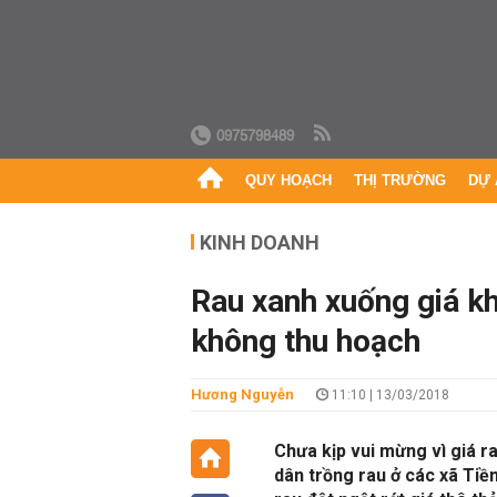
0975798489
QUY HOẠCH
THỊ TRƯỜNG
DỰ 
KINH DOANH
Rau xanh xuống giá k
không thu hoạch
Hương Nguyễn
11:10 | 13/03/2018
Chưa kịp vui mừng vì giá r
dân trồng rau ở các xã Tiền