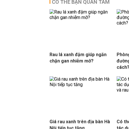
CÓ THỂ BẠN QUAN TÂM
Rau lá xanh đậm giúp ngăn
Phòng
chặn gan nhiễm mỡ?
đường
cách
Giá rau xanh trên địa bàn Hà
Có th
Nội tiếp tục tăng
tác d