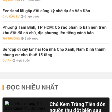
THỊ TRƯỜNG
01 phút trước
Everland lãi gấp đôi cùng kỳ nhờ dự án Vân Đồn
CHỦ ĐẦU TƯ
01 giờ trước
Phường Tam Bình, TP HCM: Cò rao phân lô bán nền trên
khu đất đã có chủ, địa phương lên tiếng cảnh báo
THỊ TRƯỜNG
2 giờ trước
Sẽ 'đập đi xây lại' hai tòa nhà Chợ Xanh, Nam Định thành
chung cư cho thuê 15 tầng
DỰ ÁN
4 giờ trước
ĐỌC NHIỀU NHẤT
Chủ Kem Tràng Tiền đón
nguồn thu đột biến sau