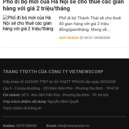
Phố đi bộ mới của Hà Nội sẽ cho thuê các gian
hàng với giá 2 triệu/tháng
Phố đi bộ Thành Thái sẽ cho thuê
40 gian hàng với giá 2 triệu
đồng/gian/tháng. Mang về...
QUY HOẠCH
09:33 | 09/08/2026
TRANG TTĐTTH CỦA CÔNG TY VIETNEWSCORP
Giấy phép số 3324/GP-TTĐT do Sở VH&TT TPHCM cấp ngày 20/3/2026
Lầu 5 - Compa Building - 293 Điện Biên Phủ - Phường Gia Định - TP.HCM
Chi nhánh:
Số 5 - Khu 38A Trần Phú - Phường Ba Đình - TP. Hà Nội
Chịu trách nhiệm nội dung:
Nguyễn Minh Quyết
Trách nhiệm về thông tin
Hotline:
0975798489
Email:
info@vietnammoi.vn