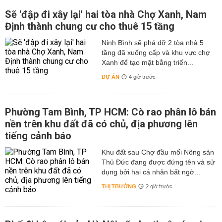
Sẽ 'đập đi xây lại' hai tòa nhà Chợ Xanh, Nam
Định thành chung cư cho thuê 15 tầng
Ninh Bình sẽ phá dỡ 2 tòa nhà 5
tầng đã xuống cấp và khu vực chợ
Xanh để tạo mặt bằng triển...
DỰ ÁN
4 giờ trước
Phường Tam Bình, TP HCM: Cò rao phân lô bán
nền trên khu đất đã có chủ, địa phương lên
tiếng cảnh báo
Khu đất sau Chợ đầu mối Nông sản
Thủ Đức đang được đứng tên và sử
dụng bởi hai cá nhân bất ngờ...
THỊ TRƯỜNG
2 giờ trước