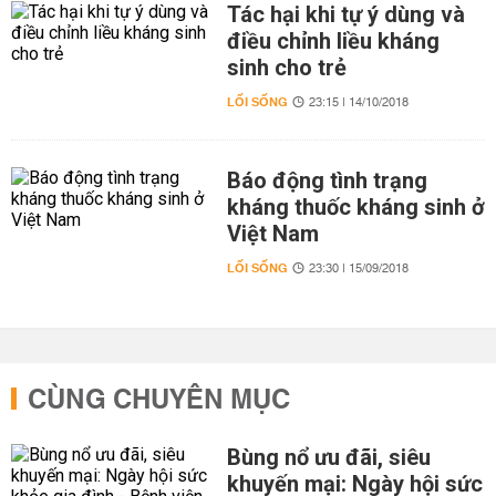
Tác hại khi tự ý dùng và
điều chỉnh liều kháng
sinh cho trẻ
LỐI SỐNG
23:15 | 14/10/2018
Báo động tình trạng
kháng thuốc kháng sinh ở
Việt Nam
LỐI SỐNG
23:30 | 15/09/2018
CÙNG CHUYÊN MỤC
Bùng nổ ưu đãi, siêu
khuyến mại: Ngày hội sức