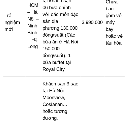
tại khách sạn.
Chưa
HCM
06 bữa chính
bao
– Hà
với các món đặc
Trải
gồm vé
Nội –
sản địa
nghiệm
3.990.000
máy
Ninh
phương 130.000
mới
bay
Bình
đồng/suất (Các
hoặc vé
– Hạ
bữa ăn ở Hà Nội
tàu hỏa
Long
150.000
đồng/suất). 1
bữa buffet tại
Royal City
Khách sạn 3 sao
tại Hà Nội:
Moonview,
Cosianan…
hoặc tương
đương.