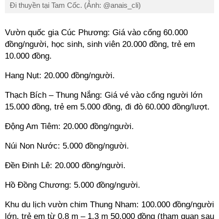
Đi thuyền tại Tam Cốc. (Ảnh: @anais_cli)
Vườn quốc gia Cúc Phương: Giá vào cổng 60
.000
đồng
/người, học sinh, sinh viên 20
.000 đồng
, trẻ em
10
.000 đồng
.
Hang Nụt: 20
.000 đồng
/người.
Thạch Bích – Thung Nắng: Giá vé vào cổng người lớn
15
.000 đồng
, trẻ em 5.000 đồng, đi đò 60
.000 đồng
/lượt.
Động Am Tiêm: 20
.000 đồng
/người
.
Núi Non Nước: 5
.000 đồng
/người
.
Đền Đinh Lê: 20
.000 đồng
/người
.
Hồ Đồng Chương: 5
.000 đồng
/người
.
Khu du lịch vườn chim Thung Nham: 100
.000 đồng
/người
lớn, trẻ em từ 0.8 m – 1.3 m 50
.000 đồng
(tham quan sau