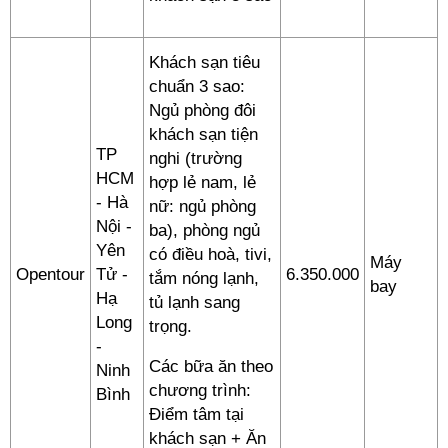
Khách sạn tiêu
chuẩn 3 sao:
Ngủ phòng đôi
khách sạn tiện
TP
nghi (trường
HCM
hợp lẻ nam, lẻ
- Hà
nữ: ngủ phòng
Nội -
ba), phòng ngủ
Yên
có điều hoà, tivi,
Máy
Opentour
Tử -
6.350.000
tắm nóng lạnh,
bay
Hạ
tủ lạnh sang
Long
trọng.
-
Các bữa ăn theo
Ninh
chương trình:
Bình
Điểm tâm tại
khách sạn + Ăn