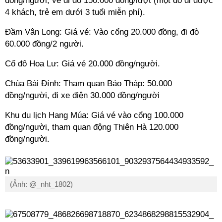
đồng
/người
, vé đi đò 150.000 đồng
/lượt
(một đò đi được
4 khách, trẻ em dưới 3 tuổi miễn phí).
Đầm Vân Long: Giá vé: Vào cổng 20
.000 đồng
, đi đò
60
.000 đồng
/2 người.
Cố đô Hoa Lư: Giá vé 20
.000 đồng
/người
.
Chùa Bái Đính: Tham quan Bảo Tháp: 50
.000
đồng
/người
, đi xe điện 30
.000 đồng
/người
Khu du lịch Hang Múa: Giá vé vào cổng 100
.000
đồng
/người, tham quan động Thiên Hà 120
.000
đồng
/người
.
(Ảnh: @_nht_1802)