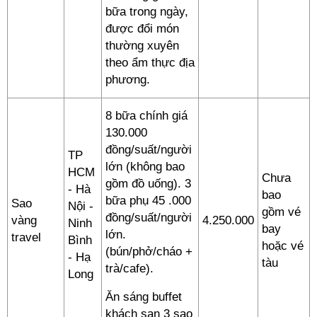
bữa trong ngày,
được đổi món
thường xuyên
theo ẩm thực địa
phương.
8 bữa chính giá
130.000
đồng/suất/người
TP
lớn (không bao
HCM
Chưa
gồm đồ uống). 3
- Hà
bao
bữa phụ 45
.000
Sao
Nội -
gồm vé
đồng
/suất/người
vàng
4.250.000
Ninh
bay
lớn.
travel
Bình
hoặc vé
(bún/phở/cháo +
- Hạ
tàu
trà/cafe).
Long
Ăn sáng buffet
khách sạn 3 sao