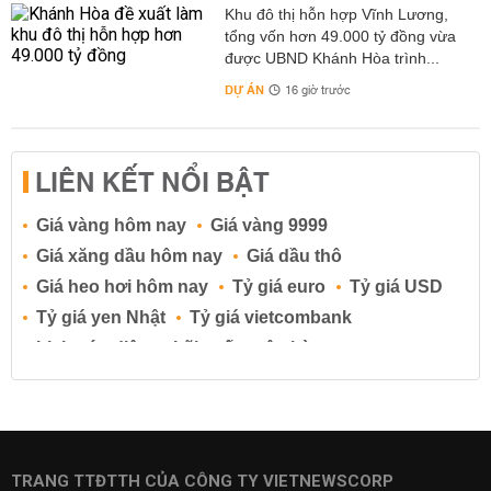
Khu đô thị hỗn hợp Vĩnh Lương,
tổng vốn hơn 49.000 tỷ đồng vừa
được UBND Khánh Hòa trình...
DỰ ÁN
16 giờ trước
LIÊN KẾT NỔI BẬT
Giá vàng hôm nay
Giá vàng 9999
Giá xăng dầu hôm nay
Giá dầu thô
Giá heo hơi hôm nay
Tỷ giá euro
Tỷ giá USD
Tỷ giá yen Nhật
Tỷ giá vietcombank
Lịch cúp điện
Lãi suất ngân hàng
Lãi suất tiết kiệm
Lãi suất tiền gửi
Lãi suất ngân hàng Agribank
Lãi suất ngân hàng Sacombank
Lãi suất ngân hàng BIDV
TRANG TTĐTTH CỦA CÔNG TY VIETNEWSCORP